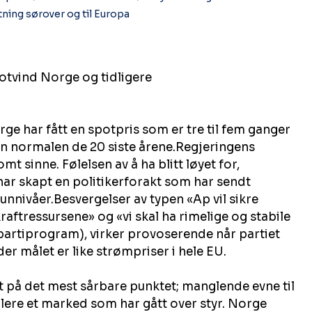
ning sørover og til Europa
Motvind Norge og tidligere 
rge har fått en spotpris som er tre til fem ganger 
 normalen de 20 siste årene.Regjeringens 
mt sinne. Følelsen av å ha blitt løyet for, 
ar skapt en politikerforakt som har sendt 
nnivåer.Besvergelser av typen «Ap vil sikre 
kraftressursene» og «vi skal ha rimelige og stabile 
t partiprogram), virker provoserende når partiet 
er målet er like strømpriser i hele EU.
t på det mest sårbare punktet; manglende evne til 
lere et marked som har gått over styr. Norge 