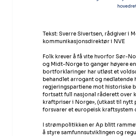
hovedret
Tekst: Sverre Sivertsen, rådgiver i 
kommunikasjonsdirektør i NVE
Folk krever å få vite hvorfor Sør-No
og Midt-Norge to ganger høyere enn
bortforklaringer har utløst et voldso
behandlet arrogant og nedlatende h
regjeringspartiene mot historiske bu
fortsatt full nasjonal råderett over 
kraftpriser i Norge», (utkast til nyt
forsvarer et europeisk kraftsystem d
I strømpolitikken er Ap blitt ramme
å styre samfunnsutviklingen og regu