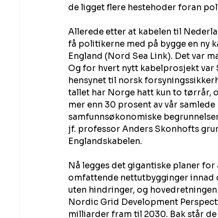
de ligget flere hestehoder foran pol
Allerede etter at kabelen til Nederla
få politikerne med på bygge en ny k
England (Nord Sea Link). Det var man
Og for hvert nytt kabelprosjekt var 
hensynet til norsk forsyningssikkerhe
tallet har Norge hatt kun to tørrår,
mer enn 30 prosent av vår samlede
samfunnsøkonomiske begrunnelsene 
jf. professor Anders Skonhofts grun
Englandskabelen
.
Nå legges det gigantiske planer for 
omfattende nettutbygginger innad o
uten hindringer, og hovedretningen
Nordic Grid Development Perspectiv
milliarder fram til 2030. Bak står d