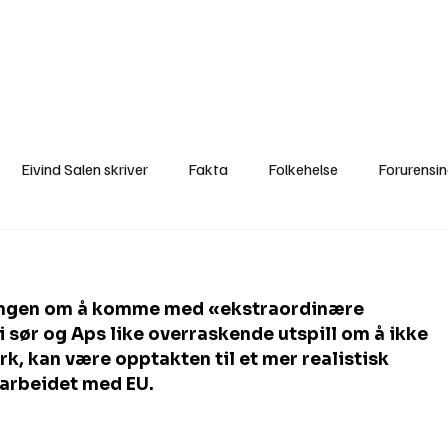
a
Ytringer
Arrangementer
Video
Om oss
Arkiv
Min Side
Eivind Salen skriver
Fakta
Folkehelse
Forurensi
Natur
Naturverdier
Naturforvaltning
Samisk
S
eringen om å komme med «ekstraordinære 
Utvalgte artikler
Gaute forklarer
Fakta om vindkraft
 sør og Aps like overraskende utspill om å ikke 
k, kan være opptakten til et mer realistisk 
marbeidet med EU.