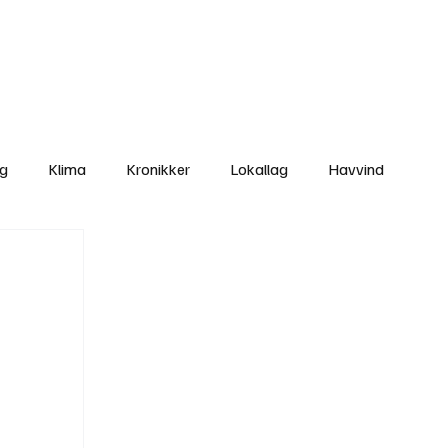
Nettbutikken
Bli Medlem
ng
Klima
Kronikker
Lokallag
Havvind
amisk rett
Svekking av lokaldemokratiet
Nyheter
Lovbrudd
Ungdom
Folkemøter