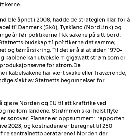
itikerne.
nd ble åpnet i 2008, hadde de strategien klar for å 
abel til Danmark (Sk4), Tyskland (NordLink) og 
ge år før politikerne fikk sakene på sitt bord.
Statnetts budskap til politikerne det samme; 
t og tørrårsikring. Til det er å si at siden 1970-
 og kablene kan utveksle ni gigawatt strøm som er 
 produksjonsevne for 
strøm.De
i kabelsakene har vært svake eller fraværende, 
dige slakt av Statnetts begrunnelser for 
å gjøre Norden og EU til ett kraftrike ved 
g mellom landene. Strømmen skal helst flyte 
 er sørover. Planene er oppsummert i rapporten 
e 2023, og kostnadene er beregnet til 250 
e fire sentralnettoperatørene i Norden der 