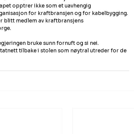
skapet opptrer ikke som et uavhengig 
nisasjon for kraftbransjen og for kabelbygging. 
er blitt medlem av kraftbransjens 
orge.
jeringen bruke sunn fornuft og si nei.
atnett tilbake i stolen som nøytral utreder for de 