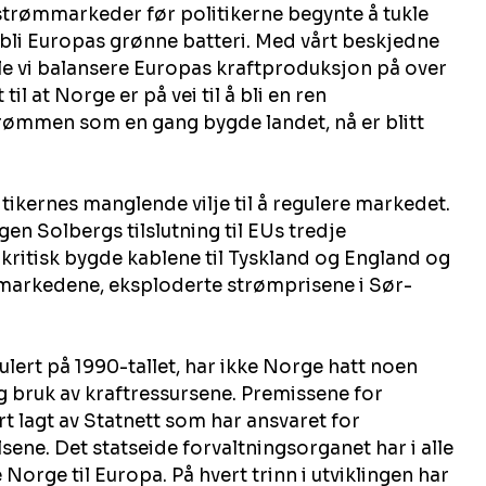
strømmarkeder før politikerne begynte å tukle 
 bli Europas grønne batteri. Med vårt beskjedne 
le vi balansere Europas kraftproduksjon på over 
l at Norge er på vei til å bli en ren 
rømmen som en gang bygde landet, nå er blitt 
tikernes manglende vilje til å regulere markedet. 
en Solbergs tilslutning til EUs tredje 
ritisk bygde kablene til Tyskland og England og 
arkedene, eksploderte strømprisene i Sør-
lert på 1990-tallet, har ikke Norge hatt noen 
g bruk av kraftressursene. Premissene for 
rt lagt av Statnett som har ansvaret for 
ene. Det statseide forvaltningsorganet har i alle 
 Norge til Europa. På hvert trinn i utviklingen har 