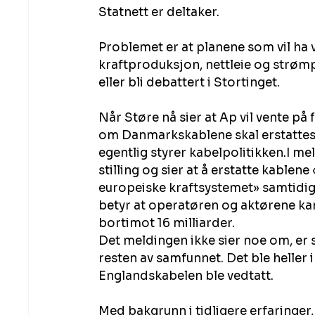
Statnett er deltaker.
Problemet er at planene som vil ha
kraftproduksjon, nettleie og strømpri
eller bli debattert i Stortinget.
Når Støre nå sier at Ap vil vente på f
om Danmarkskablene skal erstattes,
egentlig styrer kabelpolitikken.I me
stilling og sier at å erstatte kablene
europeiske kraftsystemet» samtidi
betyr at operatøren og aktørene ka
bortimot 16 milliarder.
Det meldingen ikke sier noe om, er 
resten av samfunnet. Det ble heller 
Englandskabelen ble vedtatt.
Med bakgrunn i tidligere erfaringer,