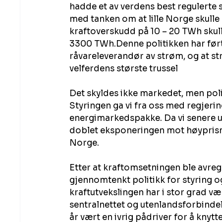
hadde et av verdens best regulerte 
med tanken om at lille Norge skulle
kraftoverskudd på 10 – 20 TWh skul
3300 TWh.Denne politikken har ført ti
råvareleverandør av strøm, og at st
velferdens største trussel
Det skyldes ikke markedet, men poli
Styringen ga vi fra oss med regjering
energimarkedspakke. Da vi senere uk
doblet eksponeringen mot høyprism
Norge.
Etter at kraftomsetningen ble avregu
gjennomtenkt politikk for styring o
kraftutvekslingen har i stor grad væ
sentralnettet og utenlandsforbindels
år vært en ivrig pådriver for å knytte