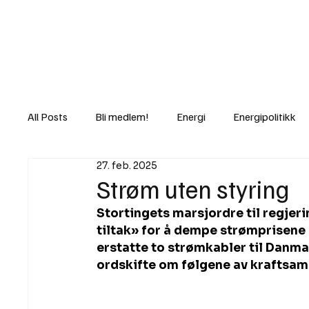
Nyheter
Fakt
Gi bidrag/gave
All Posts
Bli medlem!
Energi
Energipolitikk
27. feb. 2025
Lov og rett
Lovbrudd
Motvind Norge
Strøm uten styring
Stortingets marsjordre til regj
Rettslige skritt
i Klartekst
Ukens innlegg
tiltak» for å dempe strømprisene i
erstatte to strømkabler til Danmar
ordskifte om følgene av kraftsa