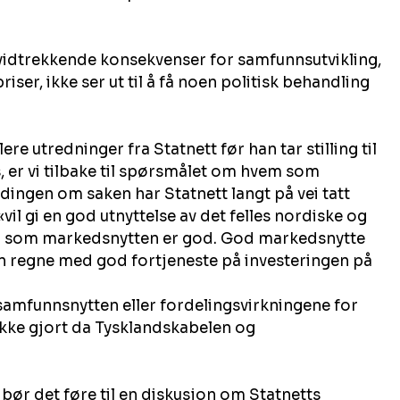
 vidtrekkende konsekvenser for samfunnsutvikling, 
ser, ikke ser ut til å få noen politisk behandling 
lere utredninger fra Statnett før han tar stilling til 
 er vi tilbake til spørsmålet om hvem som 
ldingen om saken har Statnett langt på vei tatt 
 «vil gi en god utnyttelse av det felles nordiske og 
g som markedsnytten er god. God markedsnytte 
n regne med god fortjeneste på investeringen på 
samfunnsnytten eller fordelingsvirkningene for 
ikke gjort da Tysklandskabelen og 
 bør det føre til en diskusjon om Statnetts 