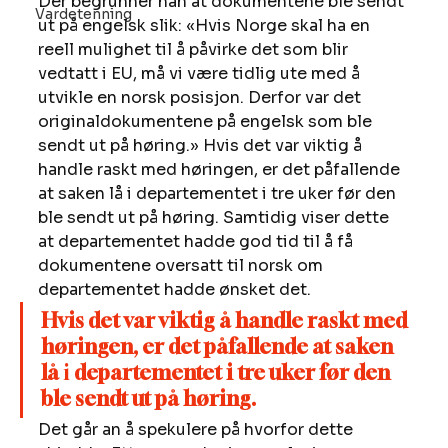
Der begrunner han at dokumentene ble sendt 
Vardetenning
ut på engelsk slik: «Hvis Norge skal ha en 
reell mulighet til å påvirke det som blir 
vedtatt i EU, må vi være tidlig ute med å 
utvikle en norsk posisjon. Derfor var det 
originaldokumentene på engelsk som ble 
sendt ut på høring.» Hvis det var viktig å 
handle raskt med høringen, er det påfallende 
at saken lå i departementet i tre uker før den 
ble sendt ut på høring. Samtidig viser dette 
at departementet hadde god tid til å få 
dokumentene oversatt til norsk om 
departementet hadde ønsket det. 
Hvis det var viktig å handle raskt med 
høringen, er det påfallende at saken 
lå 
i 
departementet i tre uker før den 
ble sendt ut på høring.
Det går an å spekulere på hvorfor dette 