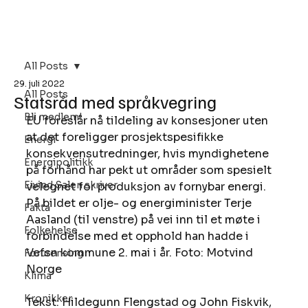
Bli Medlem
All Posts
29. juli 2022
All Posts
Statsråd med språkvegring
Bli medlem!
EU foreslår nå tildeling av konsesjoner uten 
at det foreligger prosjektspesifikke 
Energi
konsekvensutredninger, hvis myndighetene 
Energipolitikk
på forhånd har pekt ut områder som spesielt 
Eivind Salen skriver
velegnet for produksjon av fornybar energi. 
På bildet er olje- og energiminister Terje 
Fakta
Aasland (til venstre) på vei inn til et møte i 
Folkehelse
forbindelse med et opphold han hadde i 
Vefsn kommune 2. mai i år. Foto: Motvind 
Forurensing
Norge 
Klima
Kronikker
Tekst: Hildegunn Flengstad og John Fiskvik, 