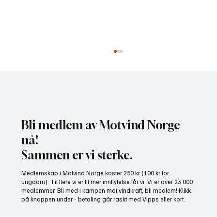
Bli medlem av Motvind Norge
nå!
Sammen er vi sterke.
NHO bruker misvisende undersøkelse til å
Medlemskap i Motvind Norge koster 250 kr (100 kr for
presse fram mer vindkraft
ungdom). Til flere vi er til mer innflytelse får vi. Vi er over 23.000
medlemmer. Bli med i kampen mot vindkraft, bli medlem! Klikk
på knappen under - betaling går raskt med Vipps eller kort.