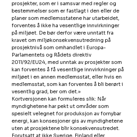
prosjekter, som er i samsvar med regler og 
bestemmelser som er fastlagt i den eller de 
planer som medlemsstatene har utarbeidet, 
forventes å ikke ha vesentlige innvirkninger 
på miljøet. De bør derfor være unntatt fra 
kravet om miljøkonsekvensutredning på 
prosjektnivå som omhandlet i Europa-
Parlamentets og Rådets direktiv 
2011/92/EU24, med unntak av prosjekter som 
kan forventes å få vesentlige innvirkninger på 
miljøet i en annen medlemsstat, eller hvis en 
medlemsstat, som kan forventes å bli berørt i 
vesentlig grad, ber om det.»   
Kortversjonen kan formuleres slik: Når 
myndighetene har pekt ut områder som 
spesielt velegnet for produksjon av fornybar 
energi, kan konsesjoner gis av myndighetene 
uten at prosjektene blir konsekvensutredet. 
Forutsatt at ikke Sverige, Finland eller 