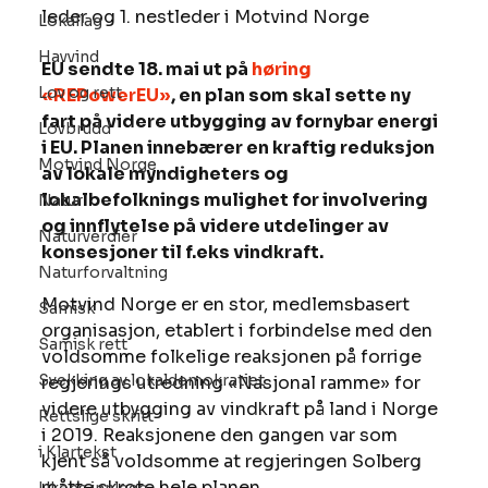
leder og 1. nestleder i Motvind Norge 
Lokallag
Havvind
EU sendte 18. mai ut på 
høring 
Lov og rett
«REPowerEU»
, en plan som skal sette ny 
fart på videre utbygging av fornybar energi 
Lovbrudd
i EU. Planen innebærer en kraftig reduksjon 
Motvind Norge
av lokale myndigheters og 
lokalbefolknings mulighet for involvering 
Natur
og innflytelse på videre utdelinger av 
Naturverdier
konsesjoner til f.eks vindkraft.
Naturforvaltning
Motvind Norge er en stor, medlemsbasert 
Samisk
organisasjon, etablert i forbindelse med den 
Samisk rett
voldsomme folkelige reaksjonen på forrige 
Svekking av lokaldemokratiet
regjerings utredning «Nasjonal ramme» for 
videre utbygging av vindkraft på land i Norge 
Rettslige skritt
i 2019. Reaksjonene den gangen var som 
i Klartekst
kjent så voldsomme at regjeringen Solberg 
måtte skrote hele planen. 