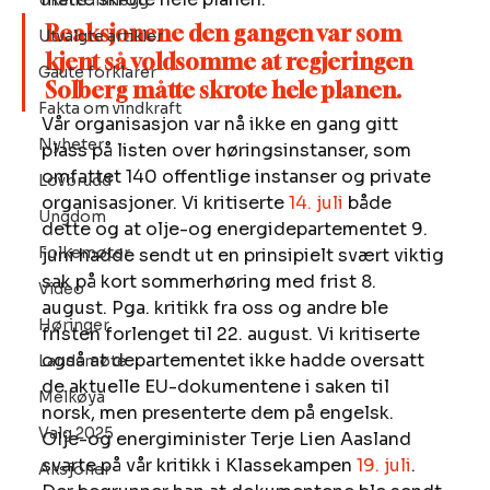
Ukens innlegg
Reaksjonene den gangen var som 
Utvalgte artikler
kjent så voldsomme at regjeringen 
Gaute forklarer
Solberg måtte skrote hele planen.
Fakta om vindkraft
Vår organisasjon var nå ikke en gang gitt 
Nyheter
plass på listen over høringsinstanser, som 
omfattet 140 offentlige instanser og private 
Lovbrudd
organisasjoner. Vi kritiserte 
14. juli
 både 
Ungdom
dette og at olje-og energidepartementet 9. 
Folkemøter
juni hadde sendt ut en prinsipielt svært viktig 
sak på kort sommerhøring med frist 8. 
Video
august. Pga. kritikk fra oss og andre ble 
Høringer
fristen forlenget til 22. august. Vi kritiserte 
også at departementet ikke hadde oversatt 
Landsmøte
de aktuelle EU-dokumentene i saken til 
Melkøya
norsk, men presenterte dem på engelsk. 
Valg 2025
Olje-og energiminister Terje Lien Aasland 
svarte på vår kritikk i Klassekampen 
19. juli
. 
Aksjoner