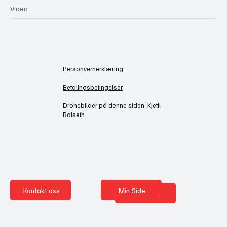
Video
Personvernerklæring
Betalingsbetingelser
Dronebilder på denne siden: Kjetil
Rolseth
Kontakt oss
Min Side
Nettbutikk