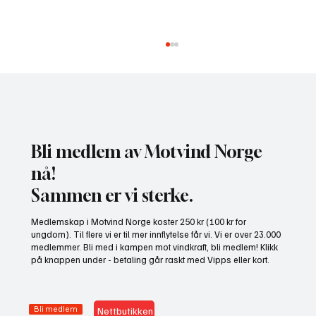
Bli medlem av Motvind Norge
nå!
Sammen er vi sterke.
NHO bruker misvisende undersøkelse til å
Medlemskap i Motvind Norge koster 250 kr (100 kr for
presse fram mer vindkraft
ungdom). Til flere vi er til mer innflytelse får vi. Vi er over 23.000
medlemmer. Bli med i kampen mot vindkraft, bli medlem! Klikk
på knappen under - betaling går raskt med Vipps eller kort.
Bli medlem
Nettbutikken