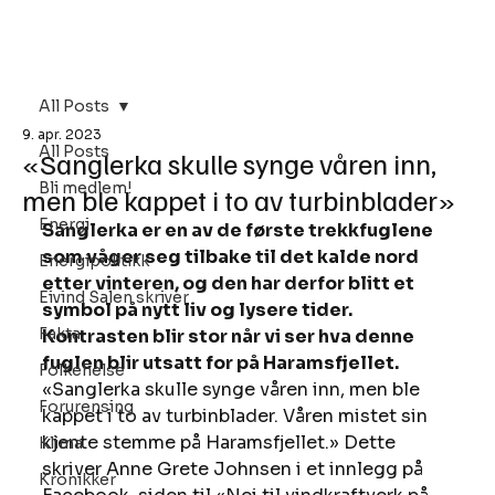
Bli Medlem
All Posts
9. apr. 2023
All Posts
«Sanglerka skulle synge våren inn,
Bli medlem!
men ble kappet i to av turbinblader»
Energi
Sanglerka er en av de første trekkfuglene 
som våger seg tilbake til det kalde nord 
Energipolitikk
etter vinteren, og den har derfor blitt et 
Eivind Salen skriver
symbol på nytt liv og lysere tider. 
Fakta
Kontrasten blir stor når vi ser hva denne 
fuglen blir utsatt for på Haramsfjellet.
Folkehelse
«Sanglerka skulle synge våren inn, men ble 
Forurensing
kappet i to av turbinblader. Våren mistet sin 
kjente stemme på Haramsfjellet.» Dette 
Klima
skriver Anne Grete Johnsen i et innlegg på 
Kronikker