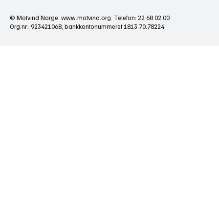
© Motvind Norge.
www.motvind.org
. Telefon: 22 68 02 00
Org.nr.: 923421068, bankkontonummeret 1813.70.78224