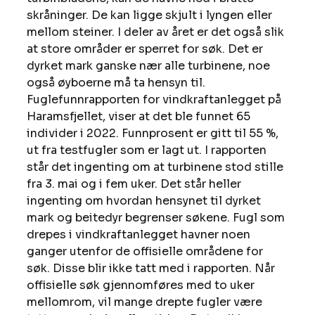
skråninger. De kan ligge skjult i lyngen eller 
mellom steiner. I deler av året er det også slik 
at store områder er sperret for søk. Det er 
dyrket mark ganske nær alle turbinene, noe 
også øyboerne må ta hensyn til. 
Fuglefunnrapporten for vindkraftanlegget på 
Haramsfjellet, viser at det ble funnet 65 
individer i 2022. Funnprosent er gitt til 55 %, 
ut fra testfugler som er lagt ut. I rapporten 
står det ingenting om at turbinene stod stille 
fra 3. mai og i fem uker. Det står heller 
ingenting om hvordan hensynet til dyrket 
mark og beitedyr begrenser søkene. Fugl som 
drepes i vindkraftanlegget havner noen 
ganger utenfor de offisielle områdene for 
søk. Disse blir ikke tatt med i rapporten. Når 
offisielle søk gjennomføres med to uker 
mellomrom, vil mange drepte fugler være 