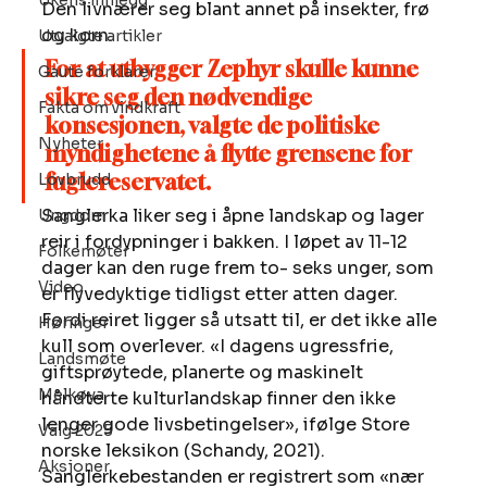
Ukens innlegg
Den livnærer seg blant annet på insekter, frø 
og korn. 
Utvalgte artikler
For at utbygger Zephyr skulle kunne 
Gaute forklarer
sikre seg den nødvendige 
Fakta om vindkraft
konsesjonen, valgte de politiske 
Nyheter
myndighetene å flytte grensene for 
fuglereservatet.
Lovbrudd
Sanglerka liker seg i åpne landskap og lager 
Ungdom
reir i fordypninger i bakken. I løpet av 11-12 
Folkemøter
dager kan den ruge frem to- seks unger, som 
Video
er flyvedyktige tidligst etter atten dager. 
Fordi reiret ligger så utsatt til, er det ikke alle 
Høringer
kull som overlever. «I dagens ugressfrie, 
Landsmøte
giftsprøytede, planerte og maskinelt 
Melkøya
håndterte kulturlandskap finner den ikke 
lenger gode livsbetingelser», ifølge Store 
Valg 2025
norske leksikon (Schandy, 2021). 
Aksjoner
Sanglerkebestanden er registrert som «nær 