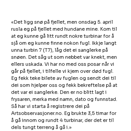
«Det ligg snø på fjellet, men onsdag 5. april 
rusla eg på fjellet med hundane mine. Kom til 
at eg kunne gå litt rundt nokre turbinar for å 
sjå om eg kunne finne nokon fugl. Ikkje langt 
unna turbin 7 (T7), låg det ei sanglerke på 
snøen. Det såg ut som nebbet var knekt, men 
ellers uskada. Vi har no med oss posar når vi 
går på fjellet, i tilfelle vi kjem over død fugl. 
Eg fekk teke bilete av fuglen og sendt dei til 
dei som hjelper oss og fekk bekreftelse på at 
det var ei sanglerke. Den er no blitt lagt i 
frysaren, merka med namn, dato og funnstad. 
Så har vi starta å registrere dei på 
Artsobservasjoner.no. Eg brukte 3,5 timar for 
å gå innom og rundt 4 turbinar, der det er til 
dels tungt terreng å gå i.» 