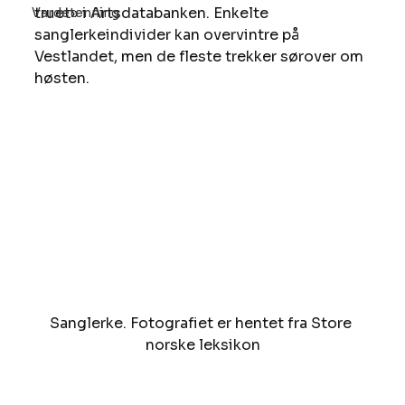
truet» i Artsdatabanken. Enkelte 
Vardetenning
sanglerkeindivider kan overvintre på 
Vestlandet, men de fleste trekker sørover om 
høsten. 
Sanglerke. Fotografiet er hentet fra Store 
norske leksikon