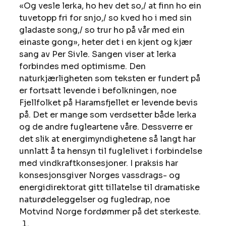
«Og vesle lerka, ho hev det so,/ at finn ho ein 
tuvetopp fri for snjo,/ so kved ho i med sin 
gladaste song,/ so trur ho på vår med ein 
einaste gong», heter det i en kjent og kjær 
sang av Per Sivle. Sangen viser at lerka 
forbindes med optimisme. Den 
naturkjærligheten som teksten er fundert på 
er fortsatt levende i befolkningen, noe 
Fjellfolket på Haramsfjellet er levende bevis 
på. Det er mange som verdsetter både lerka 
og de andre fugleartene våre. Dessverre er 
det slik at energimyndighetene så langt har 
unnlatt å ta hensyn til fuglelivet i forbindelse 
med vindkraftkonsesjoner. I praksis har 
konsesjonsgiver Norges vassdrags- og 
energidirektorat gitt tillatelse til dramatiske 
naturødeleggelser og fugledrap, noe 
Motvind Norge fordømmer på det sterkeste. 