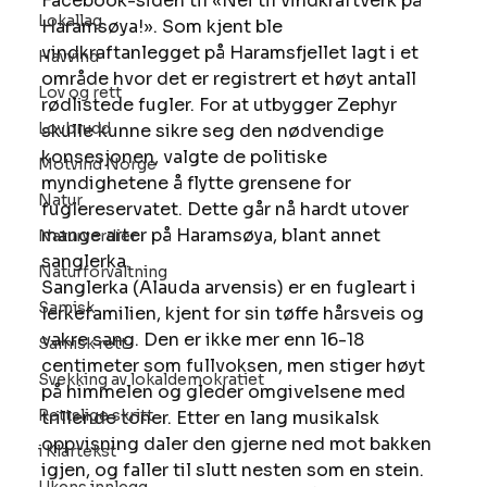
Facebook-siden til «Nei til vindkraftverk på 
Lokallag
Haramsøya!». Som kjent ble 
vindkraftanlegget på Haramsfjellet lagt i et 
Havvind
område hvor det er registrert et høyt antall 
Lov og rett
rødlistede fugler. For at utbygger Zephyr 
Lovbrudd
skulle kunne sikre seg den nødvendige 
konsesjonen, valgte de politiske 
Motvind Norge
myndighetene å flytte grensene for 
Natur
fuglereservatet. Dette går nå hardt utover 
mange arter på Haramsøya, blant annet 
Naturverdier
sanglerka. 
Naturforvaltning
Sanglerka (Alauda arvensis) er en fugleart i 
Samisk
lerkefamilien, kjent for sin tøffe hårsveis og 
vakre sang. Den er ikke mer enn 16-18 
Samisk rett
centimeter som fullvoksen, men stiger høyt 
Svekking av lokaldemokratiet
på himmelen og gleder omgivelsene med 
Rettslige skritt
trillende toner. Etter en lang musikalsk 
oppvisning daler den gjerne ned mot bakken 
i Klartekst
igjen, og faller til slutt nesten som en stein. 