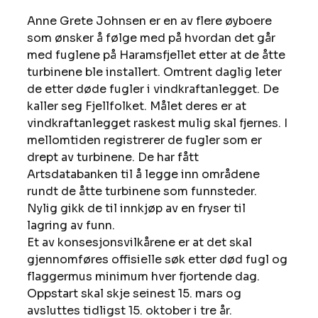
Anne Grete Johnsen er en av flere øyboere 
som ønsker å følge med på hvordan det går 
med fuglene på Haramsfjellet etter at de åtte 
turbinene ble installert. Omtrent daglig leter 
de etter døde fugler i vindkraftanlegget. De 
kaller seg Fjellfolket. Målet deres er at 
vindkraftanlegget raskest mulig skal fjernes. I 
mellomtiden registrerer de fugler som er 
drept av turbinene. De har fått 
Artsdatabanken til å legge inn områdene 
rundt de åtte turbinene som funnsteder. 
Nylig gikk de til innkjøp av en fryser til 
lagring av funn. 
Et av konsesjonsvilkårene er at det skal 
gjennomføres offisielle søk etter død fugl og 
flaggermus minimum hver fjortende dag. 
Oppstart skal skje seinest 15. mars og 
avsluttes tidligst 15. oktober i tre år. 