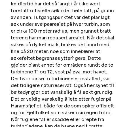
Imidlertid har det så langt i år ikke vært 
foretatt offisielle søk i det hele tatt, på grunn 
av snøen. I utgangspunktet var det planlagt 
søk under sveipearealet på hver turbin, som 
er cirka 100 meter radius, men grunnet bratt 
terreng har man redusert arealet. Når det skal 
søkes på dyrket mark, brukes det hund med 
line på 20 meter, noe som innebærer at 
søkefeltet begrenses ytterligere. Dette 
gjelder blant annet for områdene rundt de to 
turbinene T1 og T2, vest på øya, mot havet. 
Der hvor disse to turbinene er installert, var 
det tidligere naturreservat. Også hensynet til 
beitedyr gjør det vanskelig å få søkt grundig. 
Det er veldig vanskelig å lete etter fugler på 
Haramsfjellet, både for de som søker offisielt 
og for Fjellfolket som søker i sin egen fritid. 
Når fuglene faller skadde eller drepte fra 
turbinbladene, kan de havne ned i bratte 