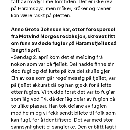
tatt av rovdyr i mellomtiden. Det er ikke rev 
på Haramsøya, men måker, kråker og ravner 
kan være raskt på pletten. 
Anne Grete Johnsen har, etter forespørsel 
fra Motvind Norges redaksjon, skrevet litt 
om funn av døde fugler på Haramsfjellet så 
langt i april.
«Søndag 2. april kom det ei melding frå 
nokon som var på fjellet. Dei hadde finne ein 
død fugl og dei lurte på kva dei skulle gjer. 
Ein av oss som går regelmessig på fjellet, var 
på fjellet akkurat då og han gjekk for å leite 
etter fuglen. Vi trudde først det var to fuglar 
som låg ved T4, då der låg delar av fuglen på 
to ulike plassar. Han tok delane av fuglen 
med heim og vi fekk sendt bilete til folk som 
kan fugl, for å identifisere. Det var med stor 
sannsynligheit ei sanglerke. Den er blitt lagt i 