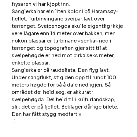
frysaren vi har kjøpt inn. 
Sanglerka har ein liten koloni på Haramsøy-
fjellet. Turbinvingane sveipar lavt over 
terrenget. Sveipehøgda skulle eigentlig ikkje 
vere lågare enn 14 meter over bakken, men 
nokon plassar er turbinane «senka» ned i 
terrenget og topografien gjer sitt til at 
sveipehøgde er ned mot cirka seks meter, 
enkelte plassar. 
Sanglerka er på raudelista. Den flyg lavt. 
Under sangflukt, stig den opp til rundt 100 
meters høgde for så å dale ned igjen. Så 
området dei held seg, er akkurat i 
sveipehøgda. Dei held til i kulturlandskap, 
slik det er på fjellet. Beklager dårlige bilete. 
Den har fått stygg medfart.» 