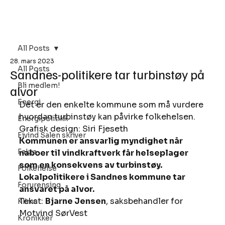
Bli Medlem
All Posts
28. mars 2023
All Posts
Sandnes-politikere tar turbinstøy på
Bli medlem!
alvor
Energi
Det er den enkelte kommune som må vurdere 
hvordan turbinstøy kan påvirke folkehelsen. 
Energipolitikk
Grafisk design: Siri Fjeseth  
Eivind Salen skriver
Kommunen er ansvarlig myndighet når 
Fakta
naboer til vindkraftverk får helseplager 
som en konsekvens av turbinstøy. 
Folkehelse
Lokalpolitikere i Sandnes kommune tar 
Forurensing
ansvaret på alvor. 
Tekst: 
Bjarne Jensen
, saksbehandler for 
Klima
Motvind SørVest 
Kronikker