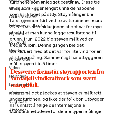
Ukens innlegg
turbinene som anlegget består av. Disse tre 
er de som ligger lengst unna de naboene 
Utvalgte artikler
som har klaget på støy. Støymålinger ble 
Gaute forklarer
først gjennomført ved to av turbinene i mars 
Fakta om vindkraft
2022. Da var konklusjonen at det var for mye 
vind til at man kunne legge resultatene til 
Nyheter
grunn. I juni 2022 ble støyen målt ved en 
Lovbrudd
tredje turbin. Denne gangen ble det 
Ungdom
konkludert med at det var for lite vind for en 
slik type måling. Sammenlagt har utbyggeren 
Folkemøter
målt støyen i 4-5 timer. 
Video
Dessverre fremstår støyrapporten fra 
Høringer
Vardafjell vindkraftverk som svært 
mangelfull.
Landsmøte
Videre må det påpekes at støyen er målt rett 
Melkøya
under turbinen, og ikke der folk bor. Utbygger 
Valg 2025
har unnlatt å følge de internasjonale 
Aksjoner
standardmetodene for denne typen målinger 