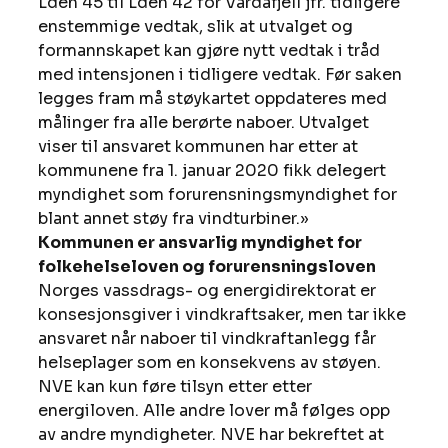
Lden 45 til Lden 42 for Vardafjell jfr. tidligere 
enstemmige vedtak, slik at utvalget og 
formannskapet kan gjøre nytt vedtak i tråd 
med intensjonen i tidligere vedtak. Før saken 
legges fram må støykartet oppdateres med 
målinger fra alle berørte naboer. Utvalget 
viser til ansvaret kommunen har etter at 
kommunene fra 1. januar 2020 fikk delegert 
myndighet som forurensningsmyndighet for 
blant annet støy fra vindturbiner.» 
Kommunen er ansvarlig myndighet for 
folkehelseloven og forurensningsloven
Norges vassdrags- og energidirektorat er 
konsesjonsgiver i vindkraftsaker, men tar ikke 
ansvaret når naboer til vindkraftanlegg får 
helseplager som en konsekvens av støyen. 
NVE kan kun føre tilsyn etter etter 
energiloven. Alle andre lover må følges opp 
av andre myndigheter. NVE har bekreftet at 