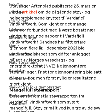
Lokallag
Stavanger Aftenblad publiserte 25. mars en 
viktig 
artikkel
 om de pågående støy- og 
Havvind
helseproblemene knyttet til Vardafjell 
Lov og rett
vindkraftverk. Som kjent er det mange 
Lovbrudd
ulemper forbundet med å være bosatt nær 
vindturbiner, noe naboer til Vardafjell 
Motvind Norge
vindkraftverk i Sandnes har fått erfare 
Natur
gjennom flere år. I desember 2021 ble 
vindkraftselskapet som drifter anlegget 
Naturverdier
pålagt av Norges vassdrags- og 
Naturforvaltning
energidirektorat (NVE) å gjennomføre 
Samisk
støymålinger. Frist for gjennomføring ble satt 
til mars i fjor, men først nylig er resultatene 
Samisk rett
gjort kjent.  
Svekking av lokaldemokratiet
Mangelfull støyrapport
Rettslige skritt
Dessverre fremstår støyrapporten fra 
Vardafjell vindkraftverk som svært 
i Klartekst
mangelfull. Støy er målt ved kun tre av de syv 