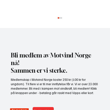
Bli medlem av Motvind Norge
nå!
Sammen er vi sterke.
Motvind Norge til Jakt og Fiskedagene: Møt
Medlemskap i Motvind Norge koster 250 kr (100 kr for
oss på stand i Elverum
ungdom). Til flere vi er til mer innflytelse får vi. Vi er over 23.000
medlemmer. Bli med i kampen mot vindkraft, bli medlem! Klikk
på knappen under - betaling går raskt med Vipps eller kort.