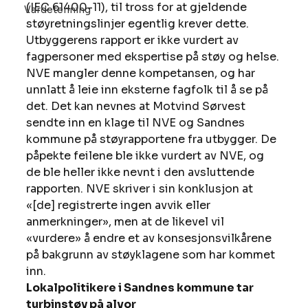
(IEC 61400-11), til tross for at gjeldende 
Vardetenning
støyretningslinjer egentlig krever dette. 
Utbyggerens rapport er ikke vurdert av 
fagpersoner med ekspertise på støy og helse. 
NVE mangler denne kompetansen, og har 
unnlatt å leie inn eksterne fagfolk til å se på 
det. Det kan nevnes at Motvind Sørvest 
sendte inn en klage til NVE og Sandnes 
kommune på støyrapportene fra utbygger. De 
påpekte feilene ble ikke vurdert av NVE, og 
de ble heller ikke nevnt i den avsluttende 
rapporten. NVE skriver i sin konklusjon at 
«[de] registrerte ingen avvik eller 
anmerkninger», men at de likevel vil 
«vurdere» å endre et av konsesjonsvilkårene 
på bakgrunn av støyklagene som har kommet 
inn. 
Lokalpolitikere i Sandnes kommune tar 
turbinstøy på alvor