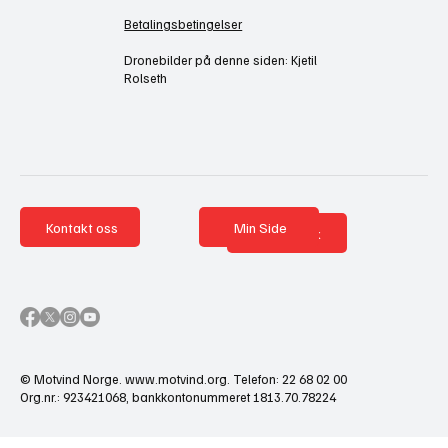
Betalingsbetingelser
Dronebilder på denne siden: Kjetil
Rolseth
Kontakt oss
Min Side
Nettbutikk
© Motvind Norge.
www.motvind.org
. Telefon: 22 68 02 00
Org.nr.: 923421068, bankkontonummeret 1813.70.78224