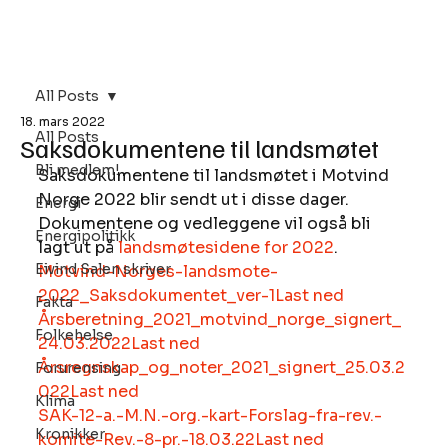
Bli Medlem
All Posts
18. mars 2022
All Posts
Saksdokumentene til landsmøtet
Bli medlem!
Saksdokumentene til landsmøtet i Motvind 
Norge 2022 blir sendt ut i disse dager. 
Energi
Dokumentene og vedleggene vil også bli 
Energipolitikk
lagt ut på 
landsmøtesidene for 2022
. 
Eivind Salen skriver
Motvind-Norges-landsmote-
2022_Saksdokumentet_ver-1
Last ned
Fakta
Årsberetning_2021_motvind_norge_signert_
Folkehelse
24.03.2022
Last ned
Årsregnskap_og_noter_2021_signert_25.03.2
Forurensing
022
Last ned
Klima
SAK-12-a.-M.N.-org.-kart-Forslag-fra-rev.-
Kronikker
komite-Rev.-8-pr.-18.03.22
Last ned