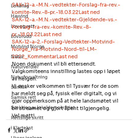
SAK-12-a.-M.N.-vedtekter-Forslag-fra-rev.-
Lokallag
komite-Rev.-8-pr.-18.03.22
Last ned
Havvind
SAK-12-a.-M.N.-vedtekter-Gjeldende-vs.-
Lov og rett
Forslag-fra-rev.-komite-Rev.-8-
pr.-18.03.22
Last ned
Lovbrudd
SAK-12-a-2.-Forslag-Vedtekter-Motvind-
Motvind Norge
Norge_Fra-Motvind-Nord-til-LM-
2022_Kommentar
Last ned
Natur
Noen dokument vil bli ettersendt. 
Naturverdier
Valgkomiteens innstilling lastes opp i løpet 
Naturforvaltning
av helgen. 
Vi ønsker velkommen til Tysvær for de som 
Samisk
har meldt seg på, fysisk eller digitalt, og vi 
Samisk rett
gjør oppmerksom på at hele landsmøtet vil 
Svekking av lokaldemokratiet
bli streamet og gjort åpent tilgjengelig. 
Vel møtt!
Rettslige skritt
i Klartekst