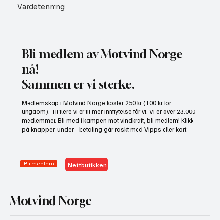
Vardetenning
Bli medlem av Motvind Norge
nå!
Sammen er vi sterke.
NHO bruker misvisende undersøkelse til å
Medlemskap i Motvind Norge koster 250 kr (100 kr for
presse fram mer vindkraft
ungdom). Til flere vi er til mer innflytelse får vi. Vi er over 23.000
medlemmer. Bli med i kampen mot vindkraft, bli medlem! Klikk
på knappen under - betaling går raskt med Vipps eller kort.
Bli medlem
Nettbutikken
Motvind Norge