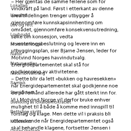
– Her gjentas de samme feilene som for 
Lokallag
vindkraft på land. Først i etterkant av denne 
Havvind
arealtildelingen trenger utbygger å 
gjennomføre kunnskapsinnhenting om 
Lov og rett
området, gjennomføre konsekvensutredning, 
Lovbrudd
søke om konsesjon, vedta 
investeringsbeslutning og levere inn en 
Motvind Norge
utbyggingsplan, sier Bjarne Jensen, leder for 
Natur
Motvind Norges havvindutvalg.
Naturverdier
Energidepartementet skal stå for 
godkjenning av aktivitetene.
Naturforvaltning
– Dette blir da lett «bukken og havresekken» 
Samisk
når Energidepartementet skal godkjenne noe 
Samisk rett
de på forhånd allerede har gått sterkt inn for. 
Vi i Motvind Norge vil derfor bruke enhver 
Svekking av lokaldemokratiet
mulighet til å både å komme med innspill til 
Rettslige skritt
forslag og klage. Men dette vil i praksis bli 
utfordrende når Energidepartementet også 
i Klartekst
skal behandle klagene, fortsetter Jensen i 