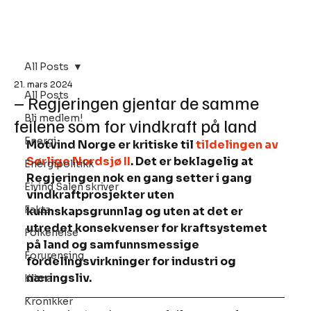
Bli Medlem
All Posts
21. mars 2024
All Posts
– Regjeringen gjentar de samme
Bli medlem!
feilene som for vindkraft på land
Energi
Motvind Norge er kritiske til 
tildelingen av 
Sørlige Nordsjø II
. Det er beklagelig at 
Energipolitikk
Regjeringen nok en gang setter i gang 
Eivind Salen skriver
vindkraftprosjekter uten 
Fakta
kunnskapsgrunnlag og uten at det er 
utredet konsekvenser for kraftsystemet 
Folkehelse
på land og samfunnsmessige 
Forurensing
fordelingsvirkninger for industri og 
næringsliv.
Klima
Kronikker