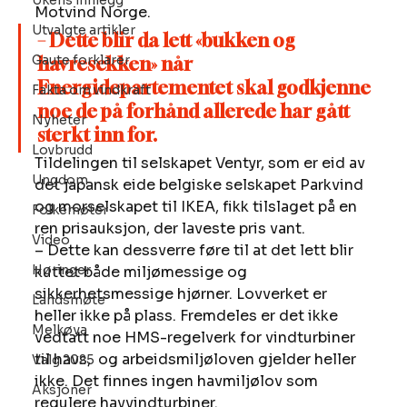
Ukens innlegg
Motvind Norge.
Utvalgte artikler
– Dette blir da lett «bukken og 
Gaute forklarer
havresekken» når 
Energidepartementet skal godkjenne 
Fakta om vindkraft
noe de på forhånd allerede har gått 
Nyheter
sterkt inn for. 
Lovbrudd
Tildelingen til selskapet Ventyr, som er eid av 
Ungdom
det japansk eide belgiske selskapet Parkvind 
og morselskapet til IKEA, fikk tilslaget på en 
Folkemøter
ren prisauksjon, der laveste pris vant.
Video
– Dette kan dessverre føre til at det lett blir 
Høringer
kuttet både miljømessige og 
sikkerhetsmessige hjørner. Lovverket er 
Landsmøte
heller ikke på plass. Fremdeles er det ikke 
Melkøya
vedtatt noe HMS-regelverk for vindturbiner 
til havs,  og arbeidsmiljøloven gjelder heller 
Valg 2025
ikke. Det finnes ingen havmiljølov som 
Aksjoner
regulere havvindturbiner.