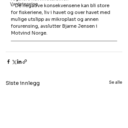
Vardetenning
– De negative konsekvensene kan bli store 
for fiskeriene, liv i havet og over havet med 
mulige utslipp av mikroplast og annen 
forurensing, avslutter Bjarne Jensen i 
Motvind Norge.
Se alle
Siste innlegg