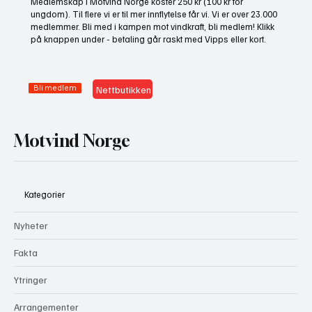
Medlemskap i Motvind Norge koster 250 kr (100 kr for
oss på stand i Elverum
ungdom). Til flere vi er til mer innflytelse får vi. Vi er over 23.000
medlemmer. Bli med i kampen mot vindkraft, bli medlem! Klikk
på knappen under - betaling går raskt med Vipps eller kort.
Bli medlem
Nettbutikken
Motvind Norge
Kategorier
Nyheter
Fakta
Ytringer
Arrangementer