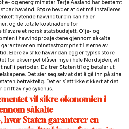
lje- og energiminister Terje Aasland har bestemt 
ostbar havvind. Støre hevder at det må installeres 
enkelt flytende havvindturbin kan ha en 
r, og de totale kostnadene for 
ilsvare et norsk statsbudsjett. Olje- og 
omien i havvindprosjektene gjennom såkalte 
 garanterer en minstestrømpris til eierne av 
id. Eiere av slike havvindanlegg er typisk store 
et for eksempel blåser mye i hele Nordsjøen, vil 
ull i perioder. Da trer Staten til og betaler ut 
lskapene. Det sier seg selv at det å gå inn på sine 
taten betraktelig. Det er slett ikke sikkert at det 
 drift av nye sykehus.   
mentet vil sikre økonomien i 
jennom såkalte 
, hvor Staten garanterer en 