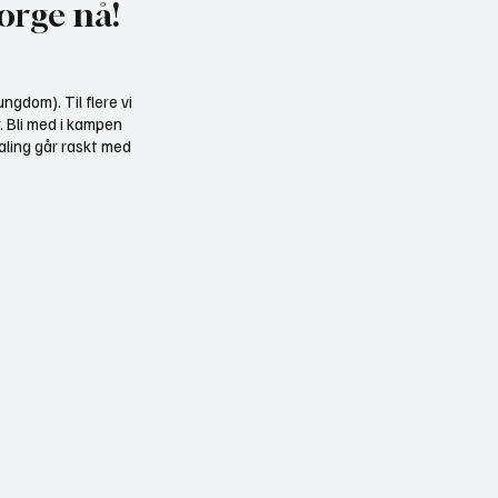
orge nå!
ngdom). Til flere vi
r. Bli med i kampen
aling går raskt med