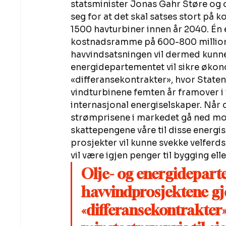
statsminister Jonas Gahr Støre og o
seg for at det skal satses stort på k
1500 havturbiner innen år 2040. Én 
kostnadsramme på 600-800 millione
havvindsatsningen vil dermed kunne t
energidepartementet vil sikre økon
«differansekontrakter», hvor Staten
vindturbinene femten år framover i t
internasjonal energiselskaper. Når d
strømprisene i markedet gå ned mot n
skattepengene våre til disse energise
prosjekter vil kunne svekke velferdss
vil være igjen penger til bygging eller
Olje- og energideparte
havvindprosjektene g
«differansekontrakter»