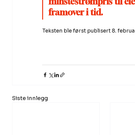
minstestrømpris til ei
framover i tid.
Teksten ble først publisert 8. febru
Siste innlegg