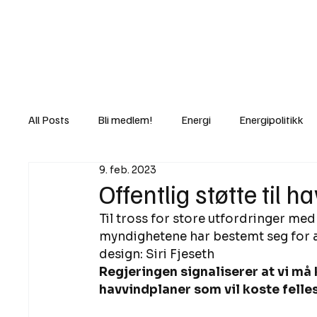
Nyheter
Fakt
Gi bidrag/gave
All Posts
Bli medlem!
Energi
Energipolitikk
9. feb. 2023
Lov og rett
Lovbrudd
Motvind Norge
Offentlig støtte til 
Til tross for store utfordringer med
Rettslige skritt
i Klartekst
Ukens innlegg
myndighetene har bestemt seg for at
design: Siri Fjeseth  
Regjeringen signaliserer at vi må 
havvindplaner som vil koste felles