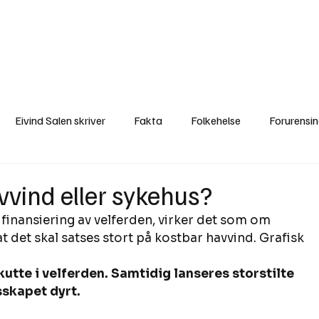
a
Ytringer
Arrangementer
Video
Om oss
Arkiv
Min Side
Eivind Salen skriver
Fakta
Folkehelse
Forurensi
Natur
Naturverdier
Naturforvaltning
Samisk
S
havvind eller sykehus?
 finansiering av velferden, virker det som om 
Utvalgte artikler
Gaute forklarer
Fakta om vindkraft
 det skal satses stort på kostbar havvind. Grafisk 
kutte i velferden. Samtidig lanseres storstilte 
skapet dyrt. 