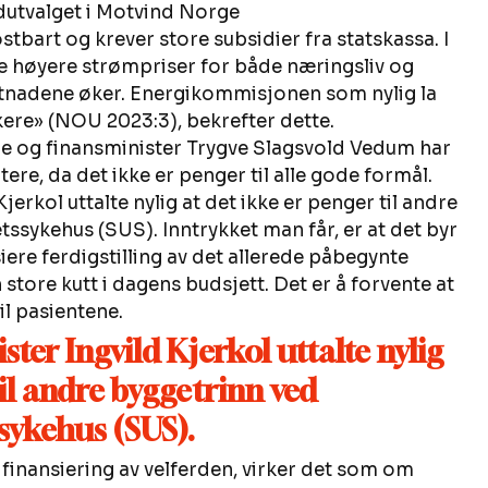
ndutvalget i Motvind Norge   
stbart og krever store subsidier fra statskassa. I 
te høyere strømpriser for både næringsliv og 
nadene øker. Energikommisjonen som nylig la 
ere» (NOU 2023:3), bekrefter dette.    
e og finansminister Trygve Slagsvold Vedum har 
tere, da det ikke er penger til alle gode formål. 
erkol uttalte nylig at det ikke er penger til andre 
ssykehus (SUS). Inntrykket man får, er at det byr 
iere ferdigstilling av det allerede påbegynte 
tore kutt i dagens budsjett. Det er å forvente at 
l pasientene.   
ter Ingvild Kjerkol uttalte nylig 
il andre byggetrinn ved 
sykehus (SUS).
 finansiering av velferden, virker det som om 