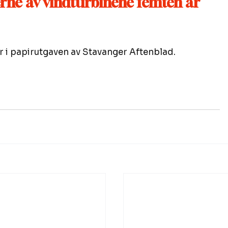
erne av vindturbinene femten år 
ar i papirutgaven av Stavanger Aftenblad. 