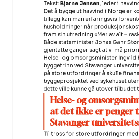
Tekst: 
Bjarne Jensen
, leder i havvi
Det å bygge ut havvind i Norge er ko
tillegg kan man erfaringsvis forven
husholdninger når produksjonskost
fram sin utredning «Mer av alt – rask
Både statsminister Jonas Gahr Stør
gjentatte ganger sagt at vi må priori
Helse- og omsorgsminister Ingvild Kj
byggetrinn ved Stavanger universitet
på store utfordringer å skulle finans
byggeprosjektet ved sykehuset uten s
dette ville kunne gå utover tilbudet ti
Helse- og omsorgsminis
at det ikke er penger t
Stavanger universitets
Til tross for store utfordringer med