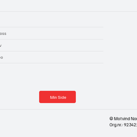
oss
v
eo
Min Side
© Motvind No
Org.nr.: 923