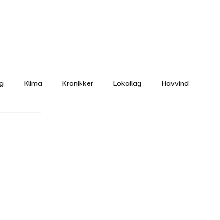
Nettbutikken
Bli Medlem
ng
Klima
Kronikker
Lokallag
Havvind
amisk rett
Svekking av lokaldemokratiet
Nyheter
Lovbrudd
Ungdom
Folkemøter