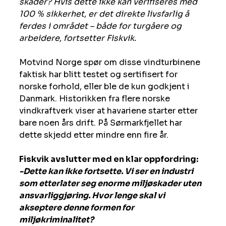
skader? Hvis dette ikke kan verifiseres med 
100 % sikkerhet, er det direkte livsfarlig å 
ferdes i området – både for turgåere og 
arbeidere, fortsetter Fiskvik.
Motvind Norge spør om disse vindturbinene 
faktisk har blitt testet og sertifisert for 
norske forhold, eller ble de kun godkjent i 
Danmark. Historikken fra flere norske 
vindkraftverk viser at havariene starter etter 
bare noen års drift. På Sørmarkfjellet har 
dette skjedd etter mindre enn fire år.
Fiskvik avslutter med en klar oppfordring:
-Dette kan ikke fortsette. Vi ser en industri 
som etterlater seg enorme miljøskader uten 
ansvarliggjøring. Hvor lenge skal vi 
akseptere denne formen for 
miljøkriminalitet?