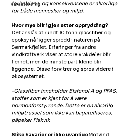
forholdene, og konsekvensene er alvorlige 
Vardetenning
for både mennesker og miljø.
Hvor mye blir igjen etter opprydding?
Det anslås at rundt 10 tonn glassfiber og 
epoksy nå ligger spredd i naturen på 
Sørmarkfjellet. Erfaringer fra andre 
vindkraftverk viser at store vrakdeler blir 
fjernet, men de minste partiklene blir 
liggende. Disse forvitrer og spres videre i 
økosystemet. 
-Glassfiber inneholder Bisfenol A og PFAS,  
stoffer som er kjent for å være 
hormonforstyrrende. Dette er en alvorlig 
miljøtrussel som ikke kan bagatelliseres, 
påpeker Fiskvik
Slike havarier er ikke uvanlige
Motvind 