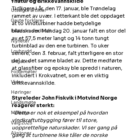
Ukens innlegg
i natur og drikkevannskilde
Tidligere i år, den 17. januar, ble Trøndelag 
Utvalgte artikler
rammet av uvær. I etterkant ble det oppdaget 
Gaute forklarer
at to vindturbiner hadde betydelige 
bladskader. Mandag 20. januar falt en stor del 
Fakta om vindkraft
av et 57,5 meter langt og 14 tonn tungt 
Nyheter
turbinblad av den ene turbinen. To uker 
Lovbrudd
senere, den 3. februar, falt ytterligere en stor 
del av det samme bladet av. Dette medførte 
Ungdom
at glassfiber og epoksy ble spredd i naturen, 
Folkemøter
inkludert i Krokvatnet, som er en viktig 
Video
drikkevannskilde.
Høringer
Styreleder John Fiskvik i Motvind Norge 
Landsmøte
reagerer sterkt:
-Dette er nok et eksempel på hvordan 
Melkøya
vindkraftutbygging fører til store, 
Valg 2025
uopprettelige naturskader. Vi ser gang på 
Aksjoner
gang at turbinene ikke tåler de norske 