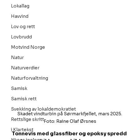
Lokallag
Havvind
Lov og rett
Lovbrudd
Motvind Norge
Natur
Naturverdier
Naturforvaltning
Samisk
Samisk rett
Svekking av lokaldemokratiet
Skadet vindturbin på Sørmarkfjellet, mars 2025. 
Rettslige skritt
Foto: Raine Olaf Ørsnes
i Klartekst
Tonnevis med glassfiber og epoksy spredd 