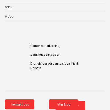
Arkiv
Video
Personvernerklæring
Betalingsbetingelser
Dronebilder på denne siden: Kjetil
Rolseth
Kontakt oss
Min Side
Nettbutikk