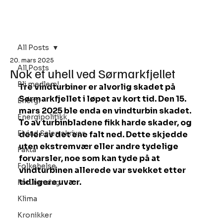
Bli Medlem
All Posts
20. mars 2025
All Posts
Nok et uhell ved Sørmarkfjellet
Bli medlem!
Tre vindturbiner er alvorlig skadet på 
Sørmarkfjellet i løpet av kort tid. Den 15. 
Energi
mars 2025 ble enda en vindturbin skadet. 
Energipolitikk
To av turbinbladene fikk harde skader, og 
Eivind Salen skriver
deler av det ene falt ned. Dette skjedde 
uten ekstremvær eller andre tydelige 
Fakta
forvarsler, noe som kan tyde på at 
Folkehelse
vindturbinen allerede var svekket etter 
tidligere uvær.
Forurensing
Klima
Kronikker