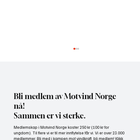
Bli medlem av Motvind Norge
nå!
Sammen er vi sterke.
NHO bruker misvisende undersøkelse til å
Medlemskap i Motvind Norge koster 250 kr (100 kr for
presse fram mer vindkraft
ungdom). Til flere vi er til mer innflytelse får vi. Vi er over 23.000
medlemmer. Bli med i kampen mot vindkraft, bli medlem! Klikk