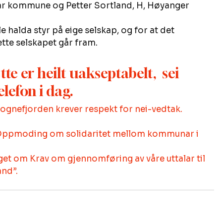
r kommune og Petter Sortland, H, Høyanger 
e halda styr på eige selskap, og for at det 
ette selskapet går fram. 
te er heilt uakseptabelt,  sei 
lefon i dag. 
gnefjorden krever respekt for nei-vedtak.
m Oppmoding om solidaritet mellom kommunar i 
get om Krav om gjennomføring av våre uttalar til 
and”.