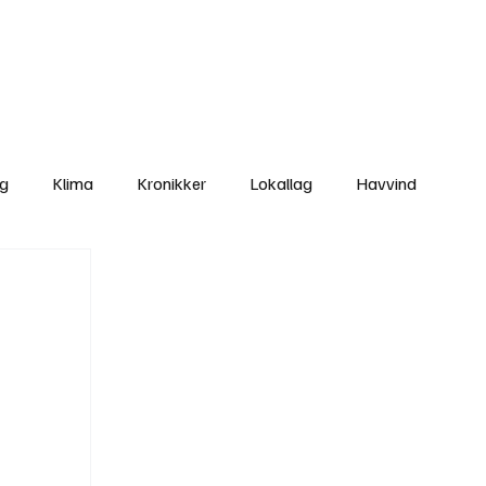
Nettbutikken
Bli Medlem
ng
Klima
Kronikker
Lokallag
Havvind
amisk rett
Svekking av lokaldemokratiet
Nyheter
Lovbrudd
Ungdom
Folkemøter