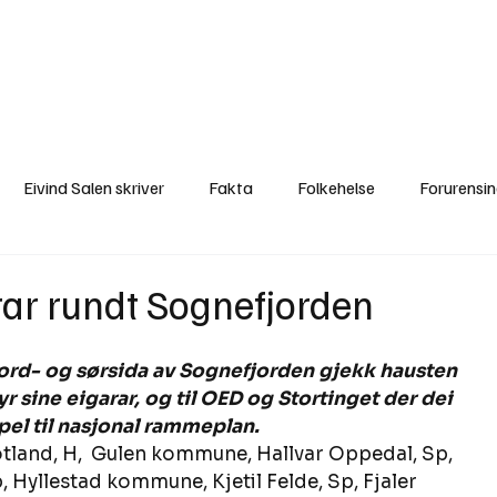
a
Ytringer
Arrangementer
Video
Om oss
Arkiv
Min Side
Eivind Salen skriver
Fakta
Folkehelse
Forurensi
Natur
Naturverdier
Naturforvaltning
Samisk
S
rar rundt Sognefjorden
Utvalgte artikler
Gaute forklarer
Fakta om vindkraft
ord- og sørsida av Sognefjorden gjekk hausten 
r sine eigarar, og til OED og Stortinget der dei 
el til nasjonal rammeplan. 
otland, H,  Gulen kommune, Hallvar Oppedal, Sp, 
 Hyllestad kommune, Kjetil Felde, Sp, Fjaler 