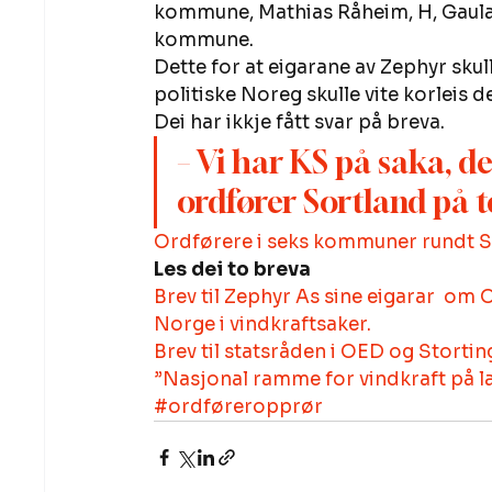
kommune, Mathias Råheim, H, Gaula
kommune. 
Dette for at eigarane av Zephyr skull
politiske Noreg skulle vite korleis d
Dei har ikkje fått svar på breva.  
– Vi har KS på saka, det
ordfører Sortland på te
Ordførere i seks kommuner rundt So
Les dei to breva
Brev til Zephyr As sine eigarar  o
Norge i vindkraftsaker.
Brev til statsråden i OED og Stortin
”Nasjonal ramme for vindkraft på l
#ordføreropprør