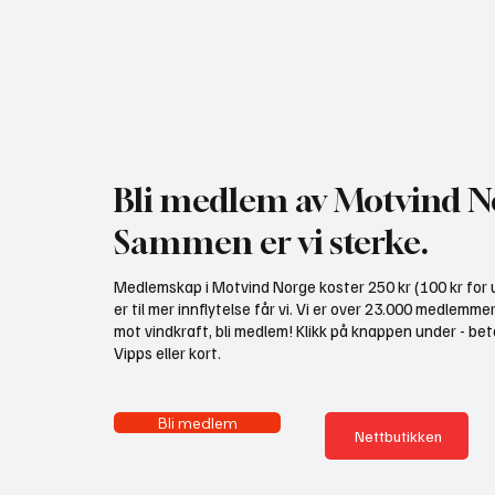
Regjeringen med ny plan for
NHO br
vindkraft i Norge: - Dette er
undersø
avdemokratisering!
mer vin
Bli medlem av Motvind N
Sammen er vi sterke.
Medlemskap i Motvind Norge koster 250 kr (100 kr for u
er til mer innflytelse får vi. Vi er over 23.000 medlemme
mot vindkraft, bli medlem! Klikk på knappen under - bet
Vipps eller kort.
Bli medlem
Nettbutikken