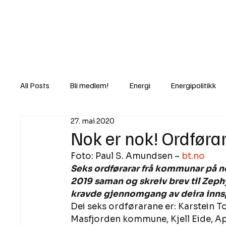
Nyheter
Fakt
Gi bidrag/gave
All Posts
Bli medlem!
Energi
Energipolitikk
27. mai 2020
Lov og rett
Lovbrudd
Motvind Norge
Nok er nok! Ordføra
Foto: Paul S. Amundsen – 
bt.no
Rettslige skritt
i Klartekst
Ukens innlegg
Seks ordførarar frå kommunar på n
2019 saman og skreiv brev til Zephy
kravde gjennomgang av deira innsp
Dei seks ordførarane er: Karstein T
Masfjorden kommune, Kjell Eide, Ap,