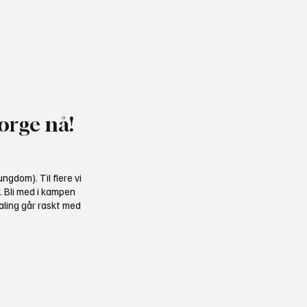
uker misvisende
Gratis heldagskurs om
kelse til å presse fram
utredningskrav og natu
dkraft
orge nå!
ngdom). Til flere vi
r. Bli med i kampen
aling går raskt med