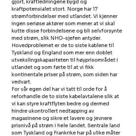
gjort, kraftledningene bygd og 
kraftpotensialet stort. Norge har 17 
strømforbindelser med utlandet. Vi kjenner 
ingen seriøse aktører som mener at vi skal 
kutte disse forbindelsene og bli selvforsynte 
med strøm, slik NHO-sjefen antyder. 
Hovedproblemet er de to siste kablene til 
Tyskland og England som mer enn doblet 
utvekslingskapasiteten til høyprisområdet i 
utlandet og som førte til at vi fikk 
kontinentale priser på strøm, som siden har 
vedvart.
For vår egen del har vi tatt til orde for å 
reforhandle de to siste kabelavtalene slik at 
vi kan styre kraftflyten bedre og dermed 
hindre ukontrollert nedtapping av 
magasinene og sikre et lavere og jevnere 
prisnivå på strøm i hele landet. Sentrale land 
som Tyskland og Frankrike har på ulike måter 