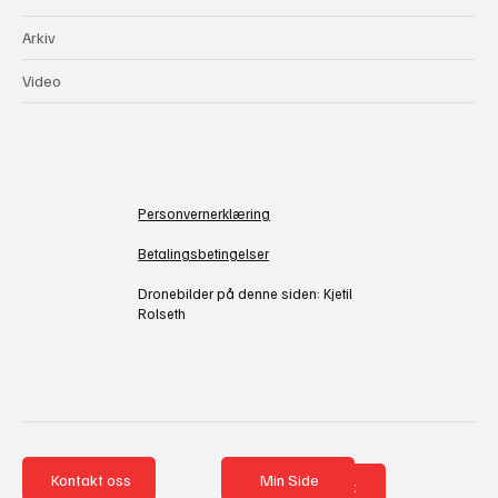
Arkiv
Video
Personvernerklæring
Betalingsbetingelser
Dronebilder på denne siden: Kjetil
Rolseth
Kontakt oss
Min Side
Nettbutikk