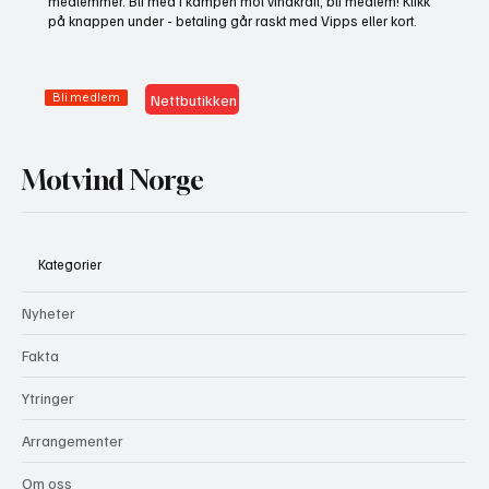
medlemmer. Bli med i kampen mot vindkraft, bli medlem! Klikk
på knappen under - betaling går raskt med Vipps eller kort.
Bli medlem
Nettbutikken
Motvind Norge
Kategorier
Nyheter
Fakta
Ytringer
Arrangementer
Om oss