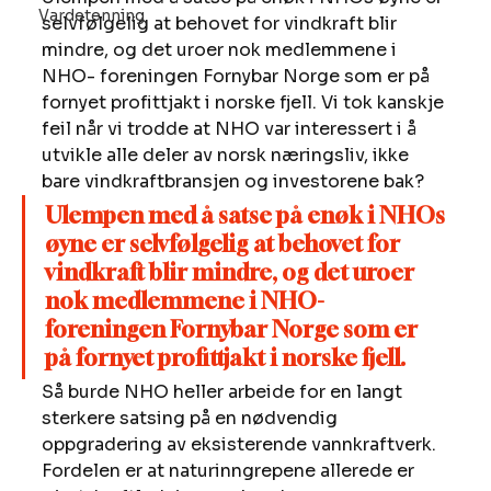
Vardetenning
selvfølgelig at behovet for vindkraft blir 
mindre, og det uroer nok medlemmene i 
NHO- foreningen Fornybar Norge som er på 
fornyet profittjakt i norske fjell. Vi tok kanskje 
feil når vi trodde at NHO var interessert i å 
utvikle alle deler av norsk næringsliv, ikke 
bare vindkraftbransjen og investorene bak?
Ulempen med å satse på enøk i NHOs 
øyne er selvfølgelig at behovet for 
vindkraft blir mindre, og det uroer 
nok medlemmene i NHO- 
foreningen Fornybar Norge som er 
på fornyet profittjakt i norske fjell. 
Så burde NHO heller arbeide for en langt 
sterkere satsing på en nødvendig 
oppgradering av eksisterende vannkraftverk. 
Fordelen er at naturinngrepene allerede er 