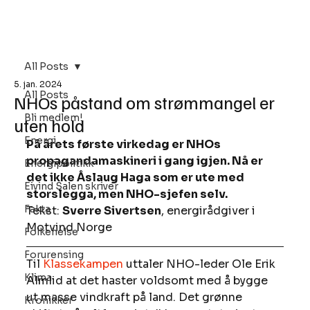
Bli Medlem
All Posts
5. jan. 2024
All Posts
NHOs påstand om strømmangel er
Bli medlem!
uten hold
Energi
På årets første virkedag er NHOs 
propagandamaskineri i gang igjen. Nå er 
Energipolitikk
det ikke Åslaug Haga som er ute med 
Eivind Salen skriver
storslegga, men NHO-sjefen selv. 
Fakta
Tekst: 
Sverre Sivertsen
, energirådgiver i 
Motvind Norge
Folkehelse
Forurensing
Til 
Klassekampen
 uttaler NHO-leder Ole Erik 
Klima
Almlid at det haster voldsomt med å bygge 
ut masse vindkraft på land. Det grønne 
Kronikker