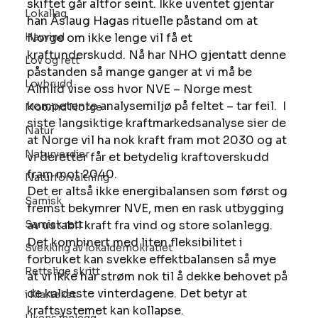
skiftet går altfor seint. Ikke uventet gjentar 
Lokallag
han Åslaug Hagas rituelle påstand om at 
Havvind
Norge om ikke lenge vil få et 
kraftunderskudd. Nå har NHO gjentatt denne 
Lov og rett
påstanden så mange ganger at vi må be 
Lovbrudd
Almlid vise oss hvor NVE – Norge mest 
kompetente analysemiljø på feltet – tar feil.  I 
Motvind Norge
siste langsiktige kraftmarkedsanalyse sier de 
Natur
at Norge vil ha nok kraft fram mot 2030 og at 
Naturverdier
vi deretter får et betydelig kraftoverskudd 
fram mot 2040.
Naturforvaltning
Det er altså ikke energibalansen som først og 
Samisk
fremst bekymrer NVE, men en rask utbygging 
Samisk rett
av ustabil kraft fra vind og store solanlegg. 
Det kombinert med liten fleksibilitet i 
Svekking av lokaldemokratiet
forbruket kan svekke effektbalansen så mye 
Rettslige skritt
at vi ikke har strøm nok til å dekke behovet på 
de kaldeste vinterdagene. Det betyr at 
i Klartekst
kraftsystemet kan kollapse.