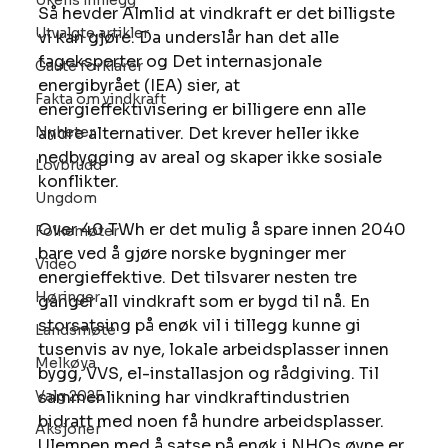
Ukens innlegg
Så hevder Almlid at vindkraft er det billigste 
Utvalgte artikler
vi kan gjøre. Da underslår han det alle 
fageksperter og Det internasjonale 
Gaute forklarer
energibyrået (IEA) sier, at 
Fakta om vindkraft
energieffektivisering er billigere enn alle 
Nyheter
andre alternativer. Det krever heller ikke 
nedbygging av areal og skaper ikke sosiale 
Lovbrudd
konflikter.
Ungdom
Over 40 TWh er det mulig å spare innen 2040 
Folkemøter
bare ved å gjøre norske bygninger mer 
Video
energieffektive. Det tilsvarer nesten tre 
Høringer
ganger all vindkraft som er bygd til nå. En 
storsatsing på enøk vil i tillegg kunne gi 
Landsmøte
tusenvis av nye, lokale arbeidsplasser innen 
Melkøya
bygg, VVS, el-installasjon og rådgiving. Til 
Valg 2025
sammenlikning har vindkraftindustrien 
bidratt med noen få hundre arbeidsplasser.
Aksjoner
Ulempen med å satse på enøk i NHOs øyne er 