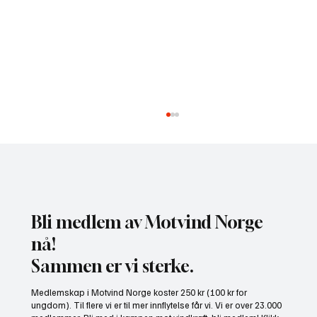
Bli medlem av Motvind Norge
nå!
Sammen er vi sterke.
NHO bruker misvisende undersøkelse til å
Medlemskap i Motvind Norge koster 250 kr (100 kr for
presse fram mer vindkraft
ungdom). Til flere vi er til mer innflytelse får vi. Vi er over 23.000