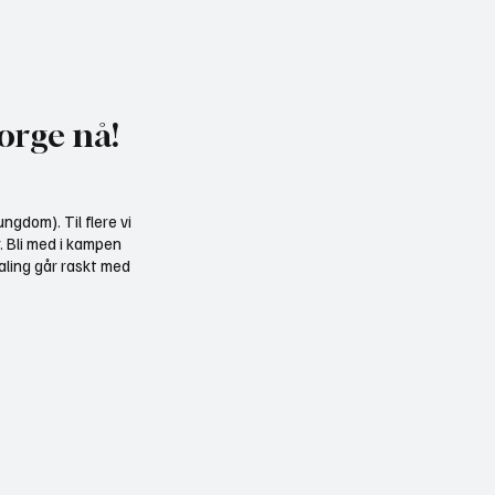
 Norge til Jakt og
Midtnorsk vindkraft ka
gene: Møt oss på stand
over 1100 havørn
um
orge nå!
ngdom). Til flere vi
r. Bli med i kampen
aling går raskt med