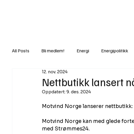
Nyheter
Fakt
Gi bidrag/gave
All Posts
Bli medlem!
Energi
Energipolitikk
12. nov. 2024
Lov og rett
Lovbrudd
Motvind Norge
Nettbutikk lansert n
Oppdatert:
9. des. 2024
Rettslige skritt
i Klartekst
Ukens innlegg
Motvind Norge lanserer nettbutikk: 
Motvind Norge kan med glede fortel
med Strømmes24. 