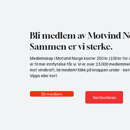
NHO bruker misvisende
Motvind
undersøkelse til å presse fram
Fiskeda
mer vindkraft
i Elver
Bli medlem av Motvind N
Sammen er vi sterke.
Medlemskap i Motvind Norge koster 250 kr (100 kr for u
er til mer innflytelse får vi. Vi er over 23.000 medlemme
mot vindkraft, bli medlem! Klikk på knappen under - bet
Vipps eller kort.
Bli medlem
Nettbutikken