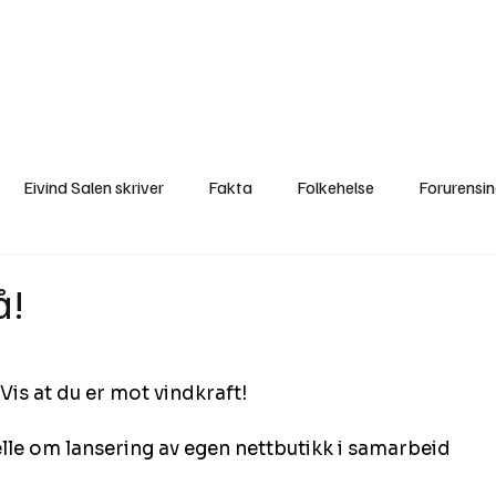
a
Ytringer
Arrangementer
Video
Om oss
Arkiv
Min Side
Eivind Salen skriver
Fakta
Folkehelse
Forurensi
Natur
Naturverdier
Naturforvaltning
Samisk
S
å!
Utvalgte artikler
Gaute forklarer
Fakta om vindkraft
Vis at du er mot vindkraft!
le om lansering av egen nettbutikk i samarbeid 