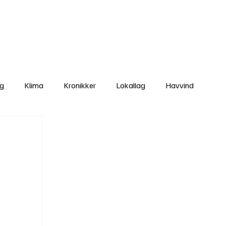
Nettbutikken
Bli Medlem
ng
Klima
Kronikker
Lokallag
Havvind
amisk rett
Svekking av lokaldemokratiet
Nyheter
Lovbrudd
Ungdom
Folkemøter