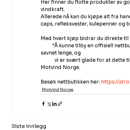
Her finner du flotte produkter av go
vindkraft.
Allerede nå kan du kjøpe alt fra handl
caps, refleksvester, kulepenner og b
Med hvert kjøp bidrar du direkte ti
          “Å kunne tilby en offisiell nettbutikk med produkter mot vindkraft har vært 
savnet lenge, og
            vi er svært glade for at dette tilbudet er på plass nå”, sier John Fiskvik, leder i 
Motvind Norge.
Besøk nettbutikken her:
https://st
Motvind Norge
Siste innlegg