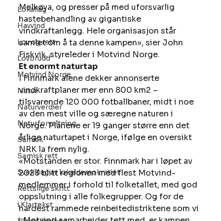
Melkøya, og presser på med uforsvarlig 
Lokallag
hastebehandling av gigantiske 
Havvind
vindkraftanlegg. Hele organisasjon står 
Lov og rett
samlet om å ta denne kampen», sier John 
Fiskvik, styreleder i Motvind Norge.
Lovbrudd
Et enormt naturtap
Motvind Norge
I Finnmark alene dekker annonserte 
vindkraftplaner mer enn 800 km2 – 
Natur
tilsvarende 120 000 fotballbaner, midt i noe 
Naturverdier
av den mest ville og særegne naturen i 
Naturforvaltning
Norge. Planene er 19 ganger større enn det 
årlige naturtapet i Norge, ifølge en oversikt 
Samisk
NRK la frem nylig.
Samisk rett
«Motstanden er stor. Finnmark har i løpet av 
Svekking av lokaldemokratiet
2023 blitt regionen med flest Motvind-
medlemmer i forhold til folketallet, med god 
Rettslige skritt
oppslutning i alle folkegrupper. Og for de 
i Klartekst
hardest rammede reinbeitedistriktene som vi 
i Motvind samarbeider tett med, er kampen 