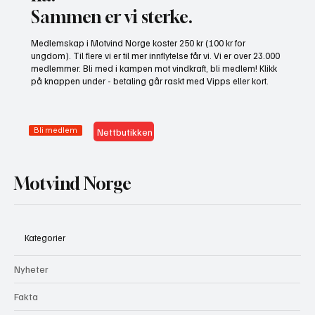
Sammen er vi sterke.
Gratis heldagskurs om utredningskrav og
Medlemskap i Motvind Norge koster 250 kr (100 kr for
naturhensyn
ungdom). Til flere vi er til mer innflytelse får vi. Vi er over 23.000
medlemmer. Bli med i kampen mot vindkraft, bli medlem! Klikk
på knappen under - betaling går raskt med Vipps eller kort.
Bli medlem
Nettbutikken
Motvind Norge
Kategorier
Nyheter
Fakta