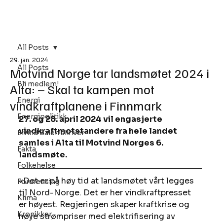
Bli Medlem
All Posts
29. jan. 2024
All Posts
Motvind Norge tar landsmøtet 2024 i
Bli medlem!
Alta: – Skal ta kampen mot
Energi
vindkraftplanene i Finnmark
Energipolitikk
27. og 28. april 2024 vil engasjerte 
vindkraftmotstandere fra hele landet 
Eivind Salen skriver
samles i Alta til Motvind Norges 6. 
Fakta
landsmøte.
Folkehelse
«Det er på høy tid at landsmøtet vårt legges 
Forurensing
til Nord-Norge. Det er her vindkraftpresset 
Klima
er høyest. Regjeringen skaper kraftkrise og 
Kronikker
høye strømpriser med elektrifisering av 