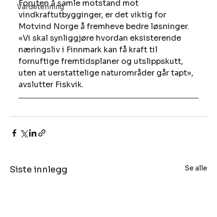
Foruten å samle motstand mot 
Vardetenning
vindkraftutbygginger, er det viktig for 
Motvind Norge å fremheve bedre løsninger. 
«Vi skal synliggjøre hvordan eksisterende 
næringsliv i Finnmark kan få kraft til 
fornuftige fremtidsplaner og utslippskutt, 
uten at uerstattelige naturområder går tapt», 
avslutter Fiskvik.
Se alle
Siste innlegg