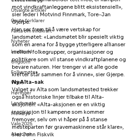
Ukens innlegg
mot vindkraftanleggene blitt eksistensiell», 
Utvalgte artikler
sier leder i Motvind Finnmark, Tore-Jan 
Gaute forklarer
Gjerpe.
Han ser frem til å være vertskap for 
Fakta om vindkraft
landsmøtet: «Landsmøtet blir spesielt viktig 
Nyheter
som en arena for å bygge ytterligere allianser 
Lovbrudd
mellom folkegrupper, organisasjoner og 
politikere som vil stanse vindkraftplanene og 
Ungdom
bevare naturen. Her trenger vi at alle gode 
Folkemøter
krefter står sammen for å vinne», sier Gjerpe.
Ny Alta-sak
Video
Valget av Alta som landsmøtested trekker 
Høringer
også historiske linjer tilbake til Alta-
Landsmøte
aksjonen. «Alta-aksjonen er en viktig 
inspirasjon til kampene som kommer 
Melkøya
fremover, selv om vi håper på å stanse 
Valg 2025
mesteparten før gravemaskinene står klare», 
Aksjoner
sier John Fiskvik