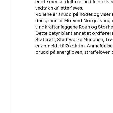
endte med at deltakerne ble bortvist 
vedtak skal etterleves. 
Rollene er snudd på hodet og viser a
den grunn er Motvind Norge tvunget 
vindkraftanleggene Roan og Storhei
Dette betyr blant annet at ordfører
Statkraft, Stadtwerke München, Trø
er anmeldt til Økokrim. Anmeldelsen e
brudd på energiloven, straffeloven 