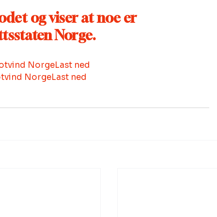
det og viser at noe er 
ttsstaten Norge.
Motvind Norge
Last ned
otvind Norge
Last ned