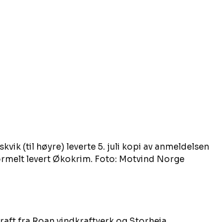
ik (til høyre) leverte 5. juli kopi av anmeldelsen 
 formelt levert Økokrim. Foto: Motvind Norge
raft fra Roan vindkraftverk og Storheia 