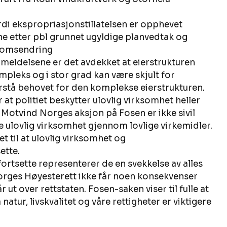
rdi ekspropriasjonstillatelsen er opphevet 
ne etter pbl grunnet ugyldige planvedtak og 
domsendring 
nmeldelsene er det avdekket at eierstrukturen 
ompleks og i stor grad kan være skjult for 
orstå behovet for den komplekse eierstrukturen.   
at politiet beskytter ulovlig virksomhet heller 
 Motvind Norges aksjon på Fosen er ikke sivil 
e ulovlig virksomhet gjennom lovlige virkemidler. 
t til at ulovlig virksomhet og 
tte. 
ortsette representerer de en svekkelse av alles 
rges Høyesterett ikke får noen konsekvenser 
 ut over rettstaten. Fosen-saken viser til fulle at 
atur, livskvalitet og våre rettigheter er viktigere 