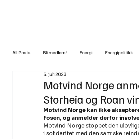
Nyheter
Fakt
Gi bidrag/gave
All Posts
Bli medlem!
Energi
Energipolitikk
5. juli 2023
Lov og rett
Lovbrudd
Motvind Norge
Motvind Norge anmel
Storheia og Roan vi
Rettslige skritt
i Klartekst
Ukens innlegg
Motvind Norge kan ikke aksepter
Fosen, og anmelder derfor involve
Motvind Norge stoppet den ulovlige 
i solidaritet med den samiske reindrift