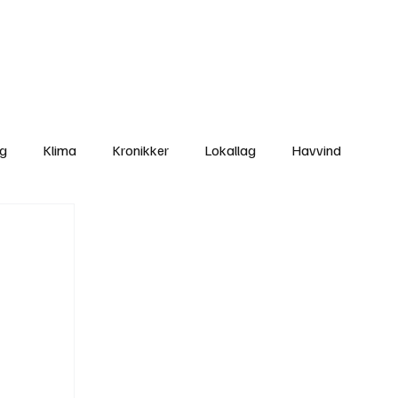
Nettbutikken
Bli Medlem
ng
Klima
Kronikker
Lokallag
Havvind
amisk rett
Svekking av lokaldemokratiet
Nyheter
Lovbrudd
Ungdom
Folkemøter