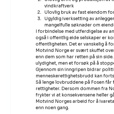
vindkraftverk 
Ulovlig bruk av fast eiendom fo
Ugyldig iverksetting av anlegge
mangelfulle søknader om eien
I forbindelse med utferdigelse av a
også i offentlig eide selskaper er k
offentligheten. Det er vanskelig å f
Motvind Norge er svært skuffet over 
enn dem som har retten på sin side.
ulydighet, men et forsøk på å stopp
Gjennom sin inngripen bidrar politie
menneskerettighetsbrudd kan fortse
Så lenge lovbruddene på Fosen får f
rettigheter. Dersom dommen fra No
frykter vi at konsekvensene heller går
Motvind Norges arbeid for å ivareta n
enn noen gang. 