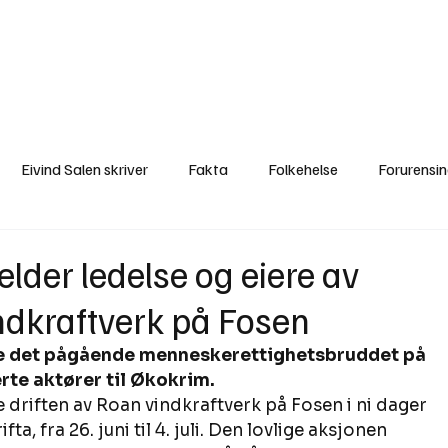
a
Ytringer
Arrangementer
Video
Om oss
Arkiv
Min Side
Eivind Salen skriver
Fakta
Folkehelse
Forurensi
Natur
Naturverdier
Naturforvaltning
Samisk
S
der ledelse og eiere av
ndkraftverk på Fosen
Utvalgte artikler
Gaute forklarer
Fakta om vindkraft
e det pågående menneskerettighetsbruddet på 
rte aktører til Økokrim.
driften av Roan vindkraftverk på Fosen i ni dager 
a, fra 26. juni til 4. juli. Den lovlige aksjonen 