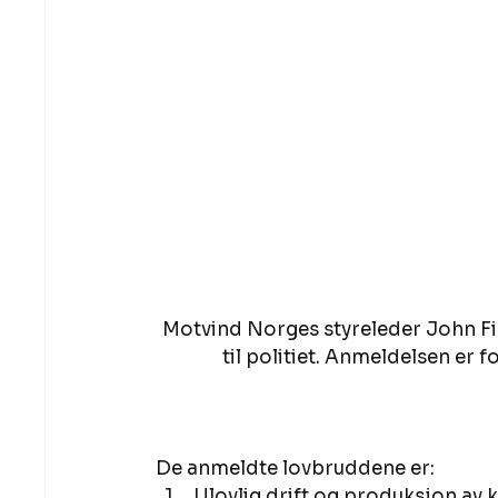
Motvind Norges styreleder John Fiskv
til politiet. Anmeldelsen er
De anmeldte lovbruddene er: 
Ulovlig drift og produksjon av k