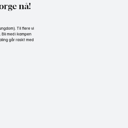
orge nå!
ngdom). Til flere vi
r. Bli med i kampen
aling går raskt med