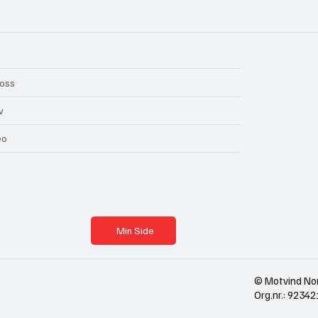
oss
v
eo
Min Side
© Motvind No
Org.nr.: 923