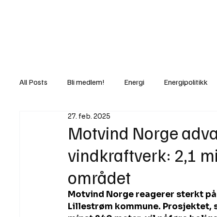
Nyheter
Fakt
Gi bidrag/gave
All Posts
Bli medlem!
Energi
Energipolitikk
27. feb. 2025
Lov og rett
Lovbrudd
Motvind Norge
Motvind Norge adva
vindkraftverk: 2,1 mil
Rettslige skritt
i Klartekst
Ukens innlegg
området
Motvind Norge reagerer sterkt på 
Lillestrøm kommune. Prosjektet, 