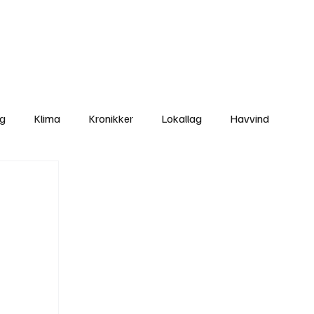
Nettbutikken
Bli Medlem
ng
Klima
Kronikker
Lokallag
Havvind
amisk rett
Svekking av lokaldemokratiet
Nyheter
Lovbrudd
Ungdom
Folkemøter