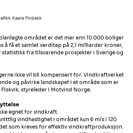
afikk: Kaare Finbakk
 planlagte området er det mer enn 10.000 boliger 
å få et samlet verditap på 2,1 milliarder kroner, 
statistikk fra tilsvarende prosjekter i Sverige og 
erne ikke vil bli kompensert for. Vindkraftverket 
nerende og påvirke landskapet i et område som er 
 Fiskvik, styreleder i Motvind Norge.
nyttelse
e egnet for vindkraft.
ittlig vindhastighet i området kun 6 m/s i 120 
det som kreves for effektiv vindkraftproduksjon. 