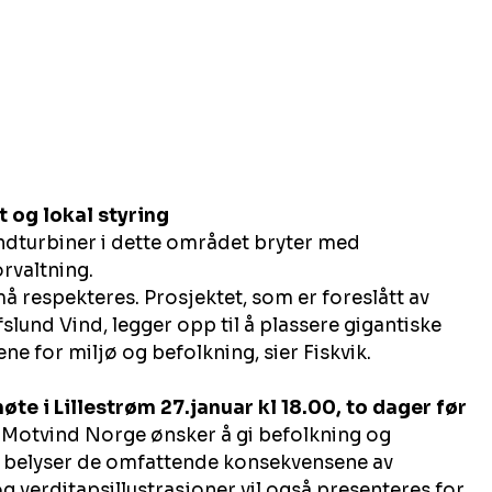
t og lokal styring
dturbiner i dette området bryter med 
rvaltning.
 respekteres. Prosjektet, som er foreslått av 
lund Vind, legger opp til å plassere gigantiske 
ne for miljø og befolkning, sier Fiskvik.
te i Lillestrøm 27.januar kl 18.00, to dager før 
 Motvind Norge ønsker å gi befolkning og 
m belyser de omfattende konsekvensene av 
 verditapsillustrasjoner vil også presenteres for 