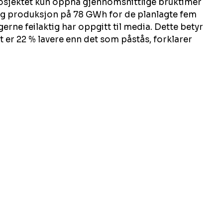
rosjektet kun oppnå gjennomsnittlige bruktimer 
rlig produksjon på 78 GWh for de planlagte fem 
rne feilaktig har oppgitt til media. Dette betyr 
 er 22 % lavere enn det som påstås, forklarer 