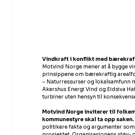
Vindkraft i konflikt med bærekraf
Motvind Norge mener at å bygge vin
prinsippene om bærekraftig arealfo
– Naturressurser og lokalsamfunn må
Akershus Energi Vind og Eidsiva Hafs
turbiner uten hensyn til konsekvense
Motvind Norge inviterer til folkemø
kommunestyre skal ta opp saken.
politikere fakta og argumenter so
prosjektet. Organisasjonens støy- og