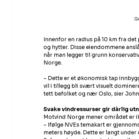
Gr
Innenfor en radius på 10 km fra det
og hytter. Disse eiendommene anslås 
når man legger til grunn konservativ 
Norge.
– Dette er et økonomisk tap innbygg
vil i tillegg bli svært visuelt domi
tett befolket og nær Oslo, sier John
Svake vindressurser gir dårlig ut
Motvind Norge mener området er ikk
– Ifølge NVEs temakart er gjennomsn
meters høyde. Dette er langt under 