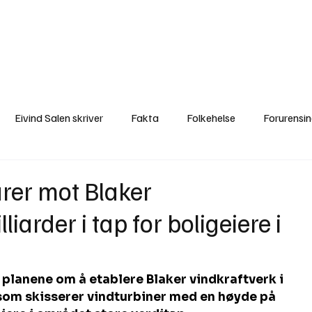
a
Ytringer
Arrangementer
Video
Om oss
Arkiv
Min Side
Eivind Salen skriver
Fakta
Folkehelse
Forurensi
Natur
Naturverdier
Naturforvaltning
Samisk
S
rer mot Blaker
liarder i tap for boligeiere i
Utvalgte artikler
Gaute forklarer
Fakta om vindkraft
planene om å etablere Blaker vindkraftverk i 
som skisserer vindturbiner med en høyde på 