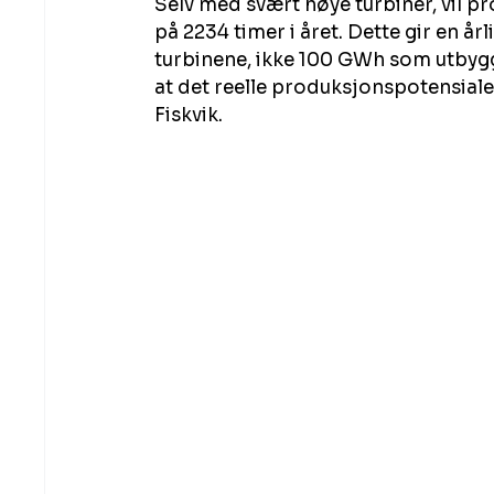
Selv med svært høye turbiner, vil p
på 2234 timer i året. Dette gir en å
turbinene, ikke 100 GWh som utbygge
at det reelle produksjonspotensialet
Fiskvik.