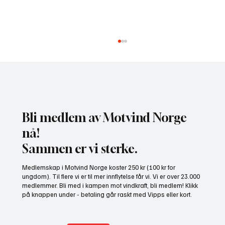
Bli medlem av Motvind Norge
nå!
Sammen er vi sterke.
NHO bruker misvisende undersøkelse til å
Medlemskap i Motvind Norge koster 250 kr (100 kr for
presse fram mer vindkraft
ungdom). Til flere vi er til mer innflytelse får vi. Vi er over 23.000
medlemmer. Bli med i kampen mot vindkraft, bli medlem! Klikk
på knappen under - betaling går raskt med Vipps eller kort.