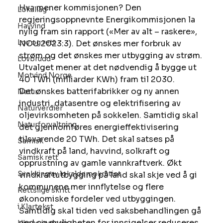
Hva mener kommisjonen? Den 
Lokallag
regjeringsoppnevnte Energikommisjonen la 
Havvind
nylig fram sin rapport («Mer av alt – raskere», 
Lov og rett
NOU 2023:3). Det ønskes mer forbruk av 
strøm og det ønskes mer utbygging av strøm. 
Lovbrudd
Utvalget mener at det nødvendig å bygge ut 
Motvind Norge
40 TWh (milliarder KWh) fram til 2030. 
Det ønskes batterifabrikker og ny annen 
Natur
industri, datasentre og elektrifisering av 
Naturverdier
oljevirksomheten på sokkelen. Samtidig skal 
Naturforvaltning
det gjennomføres energieffektivisering 
tilsvarende 20 TWh. Det skal satses på 
Samisk
vindkraft på land, havvind, solkraft og 
Samisk rett
opprustning av gamle vannkraftverk. Økt 
Svekking av lokaldemokratiet
vindkraftutbygging på land skal skje ved å gi 
kommunene mer innflytelse og flere 
Rettslige skritt
økonomiske fordeler ved utbyggingen. 
i Klartekst
Samtidig skal tiden ved saksbehandlingen gå 
ned og muligheten for innsigelser reduseres. 