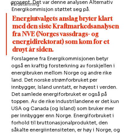
prosent. Det var denne analysen Alternativ 
Vardetenning
Energikommisjon støttet seg på. 
Energiutvalgets anslag bryter klart 
med den siste Kraftmarkedsanalysen 
fra NVE (Norges vassdrags- og 
energidirektorat) som kom for et 
drøyt år siden.
Forslagene fra Energikommisjonen betyr 
også en kraftig forsterkning av forskjellen i 
energibruken mellom Norge og andre rike 
land. Det norske strømforbruket per 
innbygger, Island unntatt, er høyest i verden. 
Det samlede energiforbruket er også på 
toppen. Av de rike industrilandene er det kun 
USA og Canada (og Island) som bruker mer 
per innbygger enn Norge. Energiforbruket i 
forhold til bruttonasjonalproduktet, den 
såkalte energiintensiteten, er høy i Norge, og 