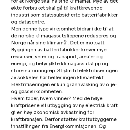
for at Norge skal nå sine klimamål. Mye av det 
økte forbruket skal gå til kraftkrevende 
industri som statssubsidierte batterifabrikker 
og datasentre. 
Men denne type virksomhet bidrar ikke til at 
de norske klimagassutslippene reduseres og 
Norge når sine klimamål. Det er motsatt. 
Byggingen av batterifabrikker krever mye 
ressurser, veier og transport, arealer og 
energi, og betyr økte klimagassutslipp og 
store naturinngrep. Strøm til elektrifiseringen 
av sokkelen har heller ingen klimaeffekt. 
Elektrifiseringen er kun grønnvasking av olje- 
og gassvirksomheten. 
Hvem taper, hvem vinner? Med de høye 
kraftprisene vil utbygging av ny elektrisk kraft 
gi en høy økonomisk avkastning for 
kraftbransjen. Derfor støtter kraftutbyggerne 
innstillingen fra Energikommisjonen. Og 