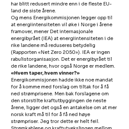
har blitt redusert mindre enn i de fleste EU-
land de siste årene. 
Og mens Energikommisjonen legger opp til 
at energiintensiteten vil øke i Norge i årene 
framover, mener Det internasjonale 
energibyrået (IEA) at energiintensiteten i de 
rike landene må reduseres betydelig 
(Rapporten «Net Zero 2050»). IEA er ingen 
rabulistorganisasjon. Det er energibyrået til 
de rike landene, hvor også Norge er medlem. 
«Hvem taper, hvem vinner?»
Energikommisjonen hadde ikke noe mandat 
for å komme med forslag om tiltak for å få 
ned strømprisene. Men bak forslagene om 
den storstilte kraftutbyggingen de neste 
årene, ligger det også en antakelse om at mer 
norsk kraft må til for å få ned høye 
strømpriser. Jeg tror dette er helt feil. 
Strømkablene og kraftutvekslingen mellom 