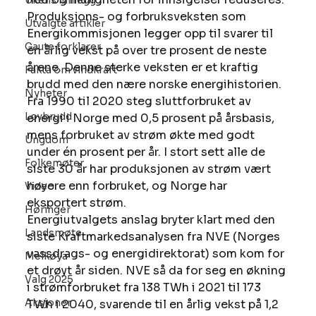
Ukens innlegg
Produksjons- og forbruksveksten som 
Utvalgte artikler
Energikommisjonen legger opp til svarer til 
Gaute forklarer
en årlig vekst på over tre prosent de neste 
årene. Denne sterke veksten er et kraftig 
Fakta om vindkraft
brudd med den nære norske energihistorien. 
Nyheter
Fra 1990 til 2020 steg sluttforbruket av 
Lovbrudd
energi i Norge med 0,5 prosent på årsbasis, 
mens forbruket av strøm økte med godt 
Ungdom
under én prosent per år. I stort sett alle de 
Folkemøter
siste 30 år har produksjonen av strøm vært 
høyere enn forbruket, og Norge har 
Video
eksportert strøm. 
Høringer
Energiutvalgets anslag bryter klart med den 
Landsmøte
siste Kraftmarkedsanalysen fra NVE (Norges 
vassdrags- og energidirektorat) som kom for 
Melkøya
et drøyt år siden. NVE så da for seg en økning 
Valg 2025
i strømforbruket fra 138 TWh i 2021 til 173 
Aksjoner
TWh i 2040, svarende til en årlig vekst på 1,2 