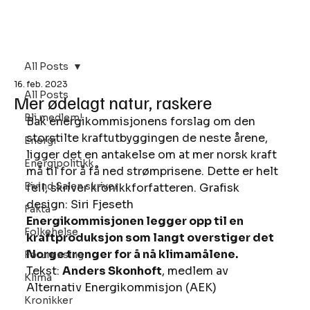
Bli Medlem
All Posts
16. feb. 2023
All Posts
Mer ødelagt natur, raskere
Bli medlem!
Bak energikommisjonens forslag om den 
storstilte kraftutbyggingen de neste årene, 
Energi
ligger det en antakelse om at mer norsk kraft 
Energipolitikk
må til for å få ned strømprisene. Dette er helt 
Eivind Salen skriver
feil, skriver kronikkforfatteren. Grafisk 
design: Siri Fjeseth  
Fakta
Energi­kommisjonen legger opp til en 
Folkehelse
kraftproduksjon som langt overstiger det 
Norge trenger for å nå klimamålene.
Forurensing
Tekst: 
Anders Skonhoft
, medlem av 
Klima
Alternativ ­Energikommisjon (AEK) 
Kronikker