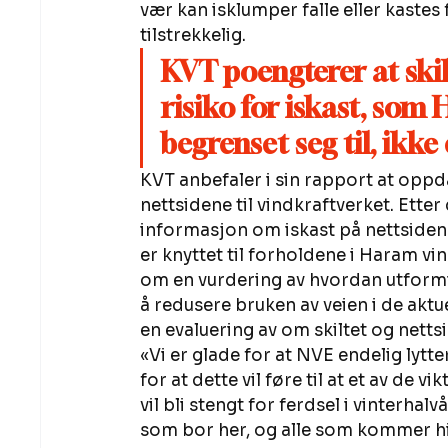
vær kan isklumper falle eller kastes f
tilstrekkelig. 
KVT poengterer at skil
risiko for iskast, som
begrenset seg til, ikke 
KVT anbefaler i sin rapport at oppd
nettsidene til vindkraftverket. Etter
informasjon om iskast på nettsiden 
er knyttet til forholdene i Haram vi
om en vurdering av hvordan utformin
å redusere bruken av veien i de akt
en evaluering av om skiltet og netts
«Vi er glade for at NVE endelig lytt
for at dette vil føre til at et av d
vil bli stengt for ferdsel i vinterhalvå
som bor her, og alle som kommer hit