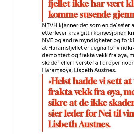
fjellet ikke har vært k
komme susende gjenno
NTVH kjenner det som en delseier a
etterlever krav gitt i konsesjonen kny
NVE og andre myndigheter og forklar
at Haramsfjellet er uegna for vindkra
demontert og frakta vekk fra øya, me
skader eller i verste fall dreper noen
Haramsøya, Lisbeth Austnes. 
«Helst hadde vi sett a
frakta vekk fra øya, me
sikre at de ikke skader 
sier leder for Nei til 
Lisbeth Austnes.