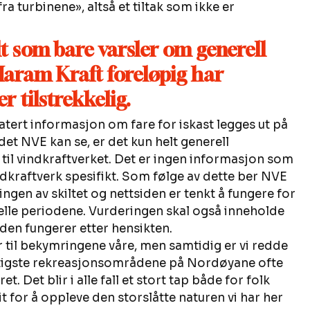
ra turbinene», altså et tiltak som ikke er 
t som bare varsler om generell 
 Haram Kraft foreløpig har 
er tilstrekkelig.
atert informasjon om fare for iskast legges ut på 
 det NVE kan se, er det kun helt generell 
til vindkraftverket. Det er ingen informasjon som 
ndkraftverk spesifikt. Som følge av dette ber NVE 
gen av skiltet og nettsiden er tenkt å fungere for 
uelle periodene. Vurderingen skal også inneholde 
iden fungerer etter hensikten. 
er til bekymringene våre, men samtidig er vi redde 
e viktigste rekreasjonsområdene på Nordøyane ofte 
ret. Det blir i alle fall et stort tap både for folk 
 for å oppleve den storslåtte naturen vi har her 