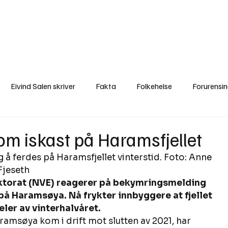
a
Ytringer
Arrangementer
Video
Om oss
Arkiv
Min Side
Eivind Salen skriver
Fakta
Folkehelse
Forurensi
Natur
Naturverdier
Naturforvaltning
Samisk
S
om iskast på Haramsfjellet
ig å ferdes på Haramsfjellet vinterstid. Foto: Anne 
Utvalgte artikler
Gaute forklarer
Fakta om vindkraft
jeseth  
ktorat (NVE) reagerer på bekymringsmelding 
 på Haramsøya. Nå frykter innbyggere at fjellet 
deler av vinterhalvåret.
ramsøya kom i drift mot slutten av 2021, har 