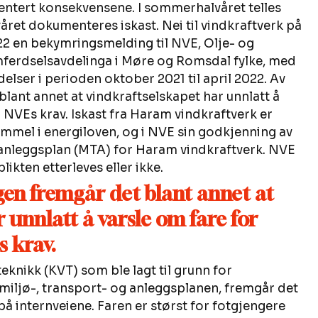
ert konsekvensene. I sommerhalvåret telles 
våret dokumenteres iskast. Nei til vindkraftverk på 
2 en bekymringsmelding til NVE, Olje- og 
erdselsavdelinga i Møre og Romsdal fylke, med 
lser i perioden oktober 2021 til april 2022. Av 
ant annet at vindkraftselskapet har unnlatt å 
d NVEs krav. Iskast fra Haram vindkraftverk er 
hjemmel i energiloven, og i NVE sin godkjenning av 
 anleggsplan (MTA) for Haram vindkraftverk. NVE 
likten etterleves eller ikke. 
n fremgår det blant annet at 
 unnlatt å varsle om fare for 
s krav.
eknikk (KVT) som ble lagt til grunn for 
miljø-, transport- og anleggsplanen, fremgår det 
på internveiene. Faren er størst for fotgjengere 