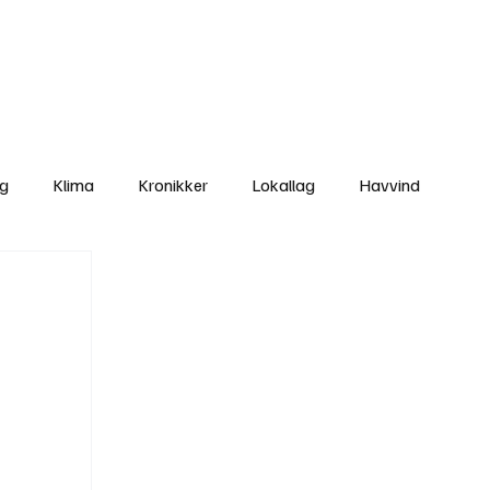
Nettbutikken
Bli Medlem
ng
Klima
Kronikker
Lokallag
Havvind
amisk rett
Svekking av lokaldemokratiet
Nyheter
Lovbrudd
Ungdom
Folkemøter