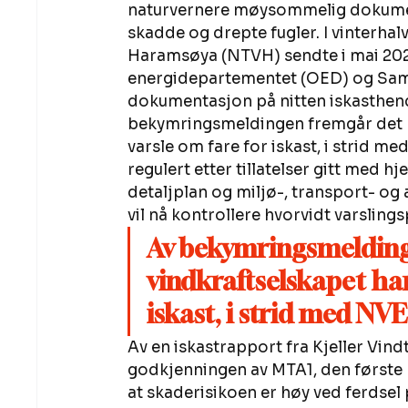
naturvernere møysommelig dokument
skadde og drepte fugler. I vinterhal
Haramsøya (NTVH) sendte i mai 202
energidepartementet (OED) og Samf
dokumentasjon på nitten iskasthende
bekymringsmeldingen fremgår det bl
varsle om fare for iskast, i strid me
regulert etter tillatelser gitt med 
detaljplan og miljø-, transport- og
vil nå kontrollere hvorvidt varslingsp
Av bekymringsmeldinge
vindkraftselskapet har
iskast, i strid med NVE
Av en iskastrapport fra Kjeller Vindt
godkjenningen av MTA1, den første 
at skaderisikoen er høy ved ferdsel 