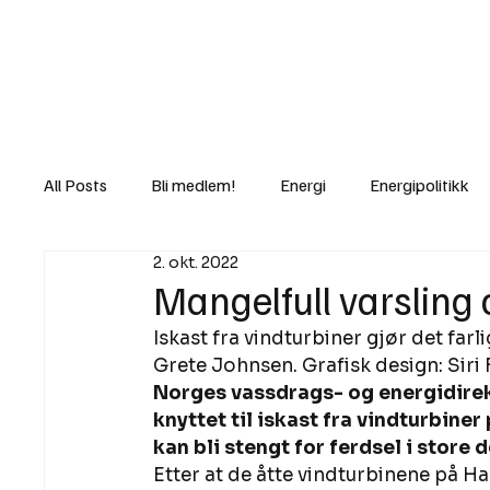
Nyheter
Fakt
Gi bidrag/gave
All Posts
Bli medlem!
Energi
Energipolitikk
2. okt. 2022
Lov og rett
Lovbrudd
Motvind Norge
Mangelfull varsling 
Iskast fra vindturbiner gjør det farl
Rettslige skritt
i Klartekst
Ukens innlegg
Grete Johnsen. Grafisk design: Siri F
Norges vassdrags- og energidire
knyttet til iskast fra vindturbiner
kan bli stengt for ferdsel i store 
Etter at de åtte vindturbinene på Ha