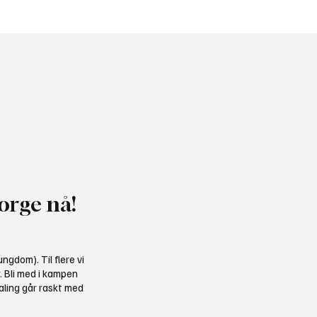
 Norge til Jakt og
Midtnorsk vindkraft ka
gene: Møt oss på stand
over 1100 havørn
um
orge nå!
ngdom). Til flere vi
r. Bli med i kampen
aling går raskt med