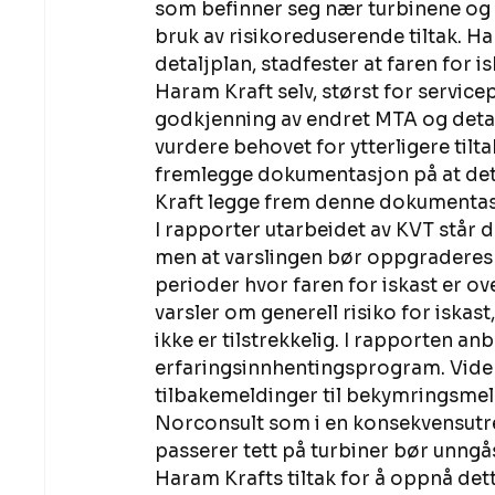
som befinner seg nær turbinene og l
bruk av risikoreduserende tiltak. 
detaljplan, stadfester at faren for isk
Haram Kraft selv, størst for servic
godkjenning av endret MTA og detalj
vurdere behovet for ytterligere tilt
fremlegge dokumentasjon på at dett
Kraft legge frem denne dokumentas
I rapporter utarbeidet av KVT står d
men at varslingen bør oppgraderes me
perioder hvor faren for iskast er o
varsler om generell risiko for iskas
ikke er tilstrekkelig. I rapporten anb
erfaringsinnhentingsprogram. Vider
tilbakemeldinger til bekymringsmeld
Norconsult som i en konsekvensutre
passerer tett på turbiner bør unngå
Haram Krafts tiltak for å oppnå dette,