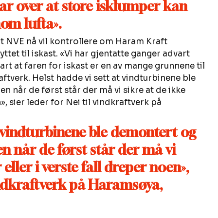
lar over at store isklumper kan 
m lufta».
t NVE nå vil kontrollere om Haram Kraft 
ttet til iskast. «Vi har gjentatte ganger advart 
t at faren for iskast er en av mange grunnene til 
ftverk. Helst hadde vi sett at vindturbinene ble 
n når de først står der må vi sikre at de ikke 
», sier leder for Nei til vindkraftverk på 
t vindturbinene ble demontert og 
n når de først står der må vi 
eller i verste fall dreper noen», 
vindkraftverk på Haramsøya, 