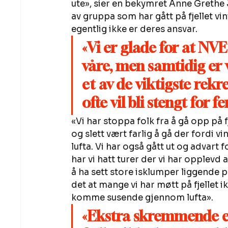
ute», sier en bekymret Anne Grethe 
av gruppa som har gått på fjellet v
egentlig ikke er deres ansvar. 
«Vi er glade for at NVE
våre, men samtidig er vi
et av de viktigste re
ofte vil bli stengt for f
«Vi har stoppa folk fra å gå opp på fj
og slett vært farlig å gå der fordi 
lufta. Vi har også gått ut og advart fo
har vi hatt turer der vi har opplevd a
å ha sett store isklumper liggende p
det at mange vi har møtt på fjellet i
komme susende gjennom lufta». 
«Ekstra skremmende er