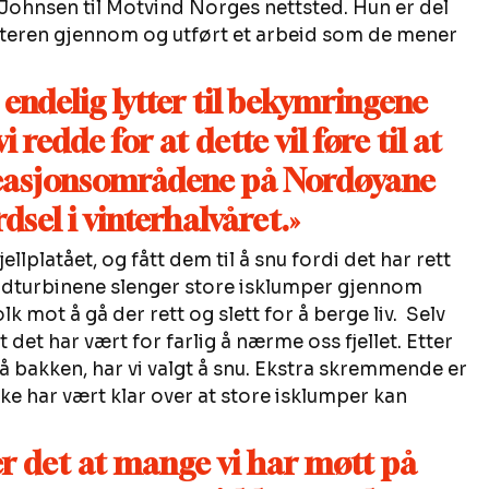
Johnsen til Motvind Norges nettsted. Hun er del 
interen gjennom og utført et arbeid som de mener 
 endelig lytter til bekymringene 
 redde for at dette vil føre til at 
kreasjonsområdene på Nordøyane 
erdsel i vinterhalvåret.»
ellplatået, og fått dem til å snu fordi det har rett 
vindturbinene slenger store isklumper gjennom 
lk mot å gå der rett og slett for å berge liv.  Selv 
t det har vært for farlig å nærme oss fjellet. Etter 
å bakken, har vi valgt å snu. Ekstra skremmende er 
kke har vært klar over at store isklumper kan 
 det at mange vi har møtt på 