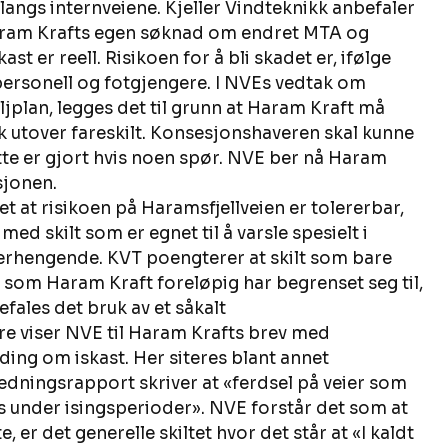
angs internveiene. Kjeller Vindteknikk anbefaler 
Haram Krafts egen søknad om endret MTA og 
ast er reell. Risikoen for å bli skadet er, ifølge 
epersonell og fotgjengere. I NVEs vedtak om 
plan, legges det til grunn at Haram Kraft må 
ak utover fareskilt. Konsesjonshaveren skal kunne 
e er gjort hvis noen spør. NVE ber nå Haram 
jonen. 
et at risikoen på Haramsfjellveien er tolererbar, 
d skilt som er egnet til å varsle spesielt i 
verhengende. KVT poengterer at skilt som bare 
t, som Haram Kraft foreløpig har begrenset seg til, 
efales det bruk av et såkalt 
e viser NVE til Haram Krafts brev med 
ing om iskast. Her siteres blant annet 
dningsrapport skriver at «ferdsel på veier som 
s under isingsperioder». NVE forstår det som at 
 er det generelle skiltet hvor det står at «I kaldt 