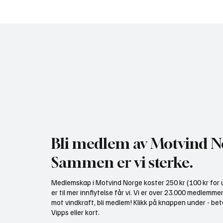
Gratis heldagskurs om
Motvind
utredningskrav og naturhensyn
Fiskeda
i Elver
Bli medlem av Motvind N
Sammen er vi sterke.
Medlemskap i Motvind Norge koster 250 kr (100 kr for u
er til mer innflytelse får vi. Vi er over 23.000 medlemme
mot vindkraft, bli medlem! Klikk på knappen under - bet
Vipps eller kort.