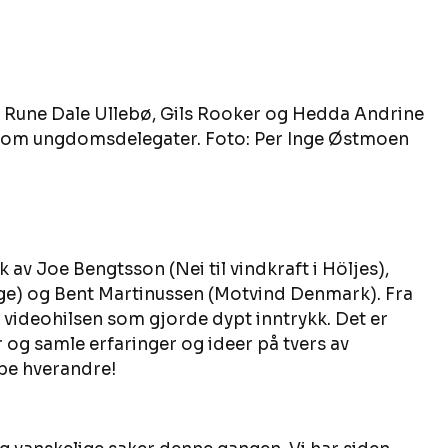
 Rune Dale Ullebø, Gils Rooker og Hedda Andrine 
 som ungdomsdelegater. Foto: Per Inge Østmoen
k av Joe Bengtsson (Nei til vindkraft i Höljes), 
ge) og Bent Martinussen (Motvind Denmark). Fra 
n videohilsen som gjorde dypt inntrykk. Det er 
er og samle erfaringer og ideer på tvers av 
pe hverandre! 