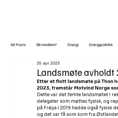
Nyheter
Fakt
Gi bidrag/gave
All Posts
Bli medlem!
Energi
Energipolitikk
25. apr. 2023
Lov og rett
Lovbrudd
Motvind Norge
Landsmøte avholdt
Etter et flott landsmøte på Thon h
Rettslige skritt
i Klartekst
Ukens innlegg
2023, fremstår Motvind Norge so
Dette var det femte landsmøtet i rek
delegater som møttes fysisk, og rep
på Frøya i 2019 hadde også fysisk d
og det var få som kom fra Østlande