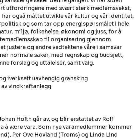
g vanskelige saker denne gangen. Vi har siden 
tert utfordringene med svært sterk medlemsvekst, 
 har også måttet utvikle vår kultur og vår identitet, 
politisk og som tar opp energispørsmålet i hele 
atur, miljø, folkehelse, økonomi og juss, for å 
ektemedlemsskap til organisering gjennom 
tet justere og endre vedtektene våre i samsvar 
mer normale saker, med regnskap og budsjett, 
e forslag og uttalelser, samt valg. 
og iverksett uavhengig gransking 
 av vindkraftanlegg 
Johan Holth går av, og blir erstattet av Rolf 
 fra å være vara. Som nye varamedlemmer kommer 
d), Per Ove Hovland (Troms) og Linda Lind 