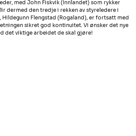
eleder, med John Fiskvik (Innlandet) som rykker 
ir dermed den tredje i rekken av styreledere i 
, Hildegunn Flengstad (Rogaland), er fortsatt med 
tningen sikret god kontinuitet. Vi ønsker det nye 
d det viktige arbeidet de skal gjøre! 