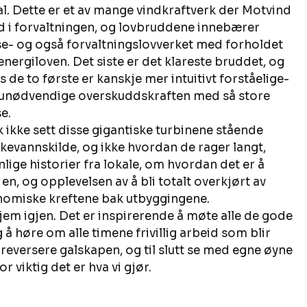
al. Dette er et av mange vindkraftverk der Motvind 
 i forvaltningen, og lovbruddene innebærer 
e- og også forvaltningslovverket med forholdet 
ergiloven. Det siste er det klareste bruddet, og 
 de to første er kanskje mer intuitivt forståelige- 
 unødvendige overskuddskraften med så store 
e. 
kk ikke sett disse gigantiske turbinene stående 
vannskilde, og ikke hvordan de rager langt, 
lige historier fra lokale, om hvordan det er å 
en, og opplevelsen av å bli totalt overkjørt av 
omiske kreftene bak utbyggingene. 
 hjem igjen. Det er inspirerende å møte alle de gode 
 å høre om alle timene frivillig arbeid som blir 
reversere galskapen, og til slutt se med egne øyne 
 viktig det er hva vi gjør. 