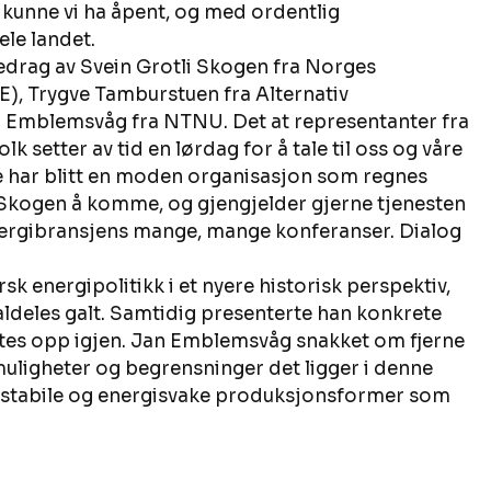
kunne vi ha åpent, og med ordentlig 
le landet. 
edrag av Svein Grotli Skogen fra Norges 
), Trygve Tamburstuen fra Alternativ 
Emblemsvåg fra NTNU. Det at representanter fra 
k setter av tid en lørdag for å tale til oss og våre 
 har blitt en moden organisasjon som regnes 
li Skogen å komme, og gjengjelder gjerne tjenesten 
energibransjens mange, mange konferanser. Dialog 
 energipolitikk i et nyere historisk perspektiv, 
aldeles galt. Samtidig presenterte han konkrete 
ttes opp igjen. Jan Emblemsvåg snakket om fjerne 
muligheter og begrensninger det ligger i denne 
stabile og energisvake produksjonsformer som 