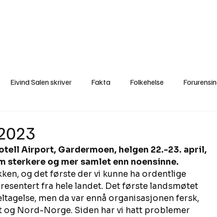
a
Ytringer
Arrangementer
Video
Om oss
Arkiv
Min Side
Eivind Salen skriver
Fakta
Folkehelse
Forurensi
Natur
Naturverdier
Naturforvaltning
Samisk
S
 2023
otell Airport, Gardermoen, helgen 22.-23. april, 
Utvalgte artikler
Gaute forklarer
Fakta om vindkraft
m sterkere og mer samlet enn noensinne.
ken, og det første der vi kunne ha ordentlige 
resentert fra hele landet. Det første landsmøtet 
eltagelse, men da var ennå organisasjonen fersk, 
t og Nord-Norge. Siden har vi hatt problemer 