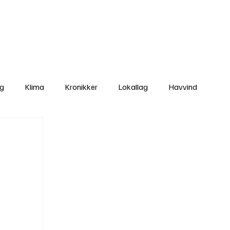
Nettbutikken
Bli Medlem
ng
Klima
Kronikker
Lokallag
Havvind
amisk rett
Svekking av lokaldemokratiet
Nyheter
Lovbrudd
Ungdom
Folkemøter