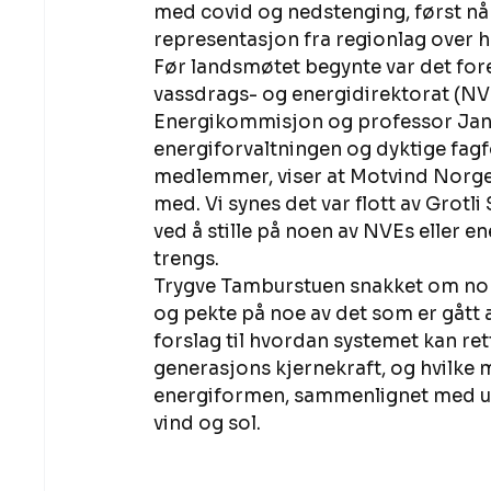
med covid og nedstenging, først nå 
representasjon fra regionlag over he
Før landsmøtet begynte var det for
vassdrags- og energidirektorat (NVE
Energikommisjon og professor Jan 
energiforvaltningen og dyktige fagfol
medlemmer, viser at Motvind Norge
med. Vi synes det var flott av Grot
ved å stille på noen av NVEs eller 
trengs. 
Trygve Tamburstuen snakket om norsk
og pekte på noe av det som er gått 
forslag til hvordan systemet kan re
generasjons kjernekraft, og hvilke 
energiformen, sammenlignet med u
vind og sol. 