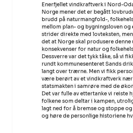
Enerfjellet vindkraftverk i Nord-Od
Norge mener det er begått lovbrudd
brudd på naturmangfold-, folkehels
mellom plan- og bygningsloven og en
strider direkte med lovteksten, mens
det at Norge skal produsere denne
konsekvenser for natur og folkehels
Dessverre var det tykk tåke, så vi fi
rundt kommunesenteret Sands drikke
langt over trærne. Men vi fikk person
være berørt av et vindkraftverk nær 
statsmakten i samrøre med de økon
Det var fulle av ettertanke vi reiste
folkene som deltar i kampen, utrolig
lagt ned for å bremse og stoppe og 
og høre de personlige historiene hvor