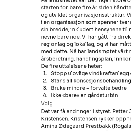
På landsmøtet var det ingen store o
starten for bare fire år siden hånd
og utviklet organisasjonsstruktur. Vi
i en organisasjon som spenner tverr
sin bredde, inkludert hensynene til n
nevne bare noe. Vi har gått fra dir
regionlag og lokallag, og vi har måt
med dette. Nå har landsmøtet vårt 
årsberetning, handlingsplan, innkomn
De fire uttalelsene heter: 
Stopp ulovlige vindkraftanlegg 
Stans all konsesjonsbehandling
Bruke mindre – forvalte bedre 
Ikke «bare» en gårdsturbin 
Valg 
Det var få endringer i styret. Petter 
Kristensen. Kristensen rykker opp
Amina Ødegaard Prestbakk (Rogalan