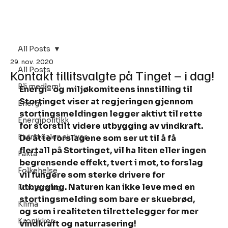
Bli Medlem
All Posts
29. nov. 2020
All Posts
Kontakt tillitsvalgte på Tinget – i dag!
Bli medlem!
Energi- og miljøkomiteens innstilling til 
Stortinget viser at regjeringen gjennom 
Energi
stortingsmeldingen legger aktivt til rette 
Energipolitikk
for storstilt videre utbygging av vindkraft. 
Eivind Salen skriver
De åtte forslagene som ser ut til å få 
flertall på Stortinget, vil ha liten eller ingen 
Fakta
begrensende effekt, tvert i mot, to forslag 
Folkehelse
vil fungere som sterke drivere for 
utbygging. Naturen kan ikke leve med en 
Forurensing
stortingsmelding som bare er skuebrød, 
Klima
og som i realiteten tilrettelegger for mer 
Kronikker
vindkraft og naturrasering! 