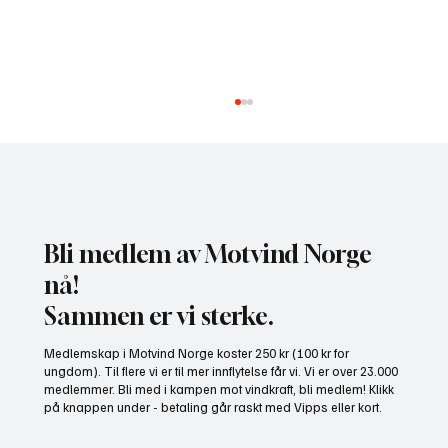
Bli medlem av Motvind Norge
nå!
Sammen er vi sterke.
NHO bruker misvisende undersøkelse til å
Medlemskap i Motvind Norge koster 250 kr (100 kr for
presse fram mer vindkraft
ungdom). Til flere vi er til mer innflytelse får vi. Vi er over 23.000
medlemmer. Bli med i kampen mot vindkraft, bli medlem! Klikk
på knappen under - betaling går raskt med Vipps eller kort.