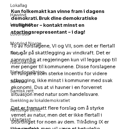
Lokallag
Kun folkemakt kan vinne fram i dagens 
Havvind
demokrati. Bruk dine demokratiske 
Lov og rett
muligheter – kontakt minst en 
stortingsrepresentant – i dag!
Lovbrudd
Motvind Norge
To av forslagene, VI og VII, som det er flertall 
for, går på skattlegging av vindkraft. Det er 
Natur
sannsynlig at regjeringen kun vil legge opp til 
Naturverdier
mer penger til kommunene. Disse forslagene 
Naturforvaltning
vil fungere som sterke incentiv for videre 
utbygging, ikke minst i kommuner med svak 
Samisk
økonomi. Dvs at vi havner i en forverret 
Samisk rett
situasjon med natur som handelsvare.
Svekking av lokaldemokratiet
Det er fremsatt flere forslag om å styrke 
Rettslige skritt
vernet av natur, men det er ikke flertall i 
i Klartekst
Stortinget for noen av dem. Tilråding IX er 
ikke perfekt, men vil være et betydelig 