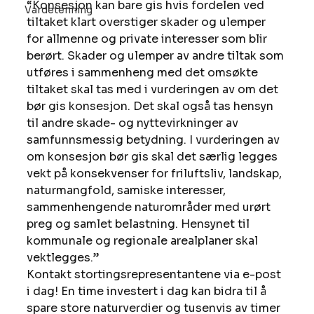
“Konsesjon kan bare gis hvis fordelen ved 
Vardetenning
tiltaket klart overstiger skader og ulemper 
for allmenne og private interesser som blir 
berørt. Skader og ulemper av andre tiltak som 
utføres i sammenheng med det omsøkte 
tiltaket skal tas med i vurderingen av om det 
bør gis konsesjon. Det skal også tas hensyn 
til andre skade- og nyttevirkninger av 
samfunnsmessig betydning. I vurderingen av 
om konsesjon bør gis skal det særlig legges 
vekt på konsekvenser for friluftsliv, landskap, 
naturmangfold, samiske interesser, 
sammenhengende naturområder med urørt 
preg og samlet belastning. Hensynet til 
kommunale og regionale arealplaner skal 
vektlegges.” 
Kontakt stortingsrepresentantene via e-post 
i dag! En time investert i dag kan bidra til å 
spare store naturverdier og tusenvis av timer 