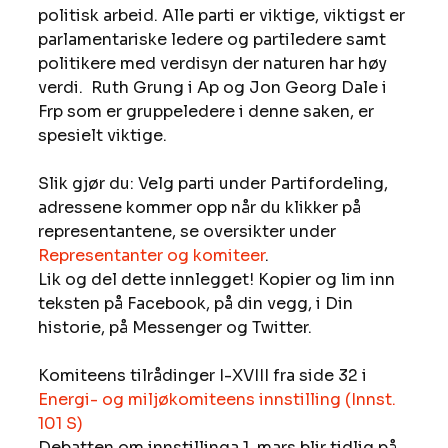
politisk arbeid. Alle parti er viktige, viktigst er 
parlamentariske ledere og partiledere samt 
politikere med verdisyn der naturen har høy 
verdi.  Ruth Grung i Ap og Jon Georg Dale i 
Frp som er gruppeledere i denne saken, er 
spesielt viktige.
Slik gjør du: Velg parti under Partifordeling, 
adressene kommer opp når du klikker på 
representantene, se oversikter under 
Representanter og komiteer
. 
Lik og del dette innlegget! Kopier og lim inn 
teksten på Facebook, på din vegg, i Din 
historie, på Messenger og Twitter.
Komiteens tilrådinger I-XVIII fra side 32 i 
Energi- og miljøkomiteens innstilling (Innst. 
101 S) 
Debatten om innstillinga 1. mars blir tidlig på 