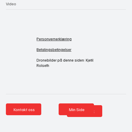
Video
Personvernerklæring
Betalingsbetingelser
Dronebilder på denne siden: Kjetil
Rolseth
Kontakt oss
Min Side
Nettbutikk