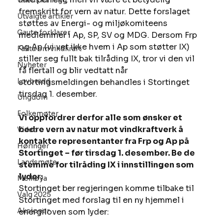
Ukens innlegg
fremskritt for vern av natur. Dette forslaget 
Utvalgte artikler
støttes av Energi- og miljøkomiteens 
Gaute forklarer
medlemmer i Ap, SP, SV og MDG. Dersom Frp 
og Ap (vi vet ikke hvem i Ap som støtter IX) 
Fakta om vindkraft
stiller seg fullt bak tilråding IX, tror vi den vil 
Nyheter
få flertall og blir vedtatt når 
Lovbrudd
stortingsmeldingen behandles i Stortinget 
tirsdag 1. desember.
Ungdom
Folkemøter
Vi oppfordrer derfor alle som ønsker et 
bedre vern av natur mot vindkraftverk å 
Video
kontakte representanter fra Frp og Ap på 
Høringer
Stortinget – før tirsdag 1. desember. Be de 
Landsmøte
stemme for tilråding IX i innstillingen som 
lyder:
Melkøya
Stortinget ber regjeringen komme tilbake til 
Valg 2025
Stortinget med forslag til en ny hjemmel i 
Aksjoner
energiloven som lyder:  