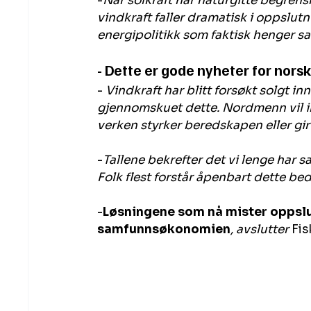
-
Når solkraft har naturgitte begrens
vindkraft faller dramatisk i oppslutn
energipolitikk som faktisk henger 
- Dette er gode nyheter for nors
- 
Vindkraft har blitt forsøkt solgt in
gjennomskuet dette. Nordmenn vil ik
verken styrker beredskapen eller gir 
-
Tallene bekrefter det vi lenge har 
Folk flest forstår åpenbart dette be
-
Løsningene som nå mister oppslu
samfunnsøkonomien
, avslutter 
Fis