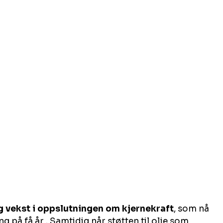
g vekst i oppslutningen om kjernekraft
, som nå 
ng på få år . Samtidig når støtten til olje som 