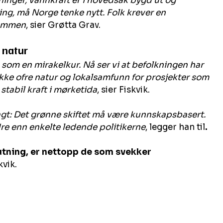
ninger, vannkraft er i hovedsak bygd ut og 
ing, må Norge tenke nytt. Folk krever en 
sammen
, sier Grøtta Grav.
k natur
n som en mirakelkur. Nå ser vi at befolkningen har 
ke ofre natur og lokalsamfunn for prosjekter som 
stabil kraft i mørketida
, sier Fiskvik.
sagt: Det grønne skiftet må være kunnskapsbasert. 
dre enn enkelte ledende politikerne
, legger han til
.
tning, er nettopp de som svekker 
kvik.