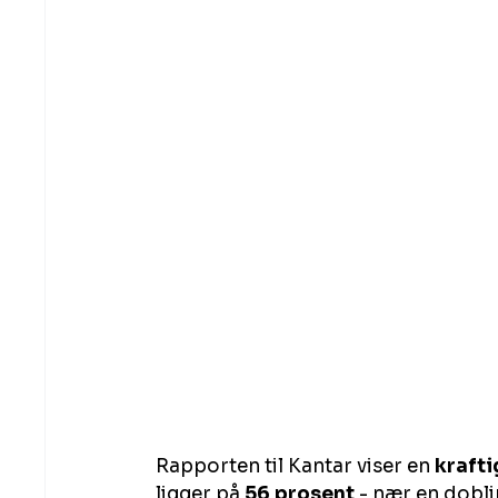
Rapporten til Kantar viser en 
krafti
ligger på 
56 prosent
 - nær en dobli