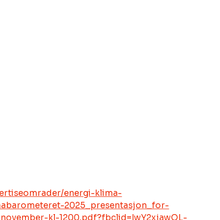
pertiseomrader/energi-klima-
imabarometeret-2025_presentasjon_for-
8.-november-kl-1200.pdf?fbclid=IwY2xjawOL-