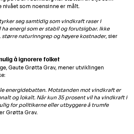
e nivået som noensinne er målt.
tyrker seg samtidig som vindkraft raser i 
l ha energi som er stabil og forutsigbar. Ikke 
, større naturinngrep og høyere kostnader
, sier 
mulig å ignorere folket
, Gaute Grøtta Grav, mener utviklingen 
ke:
ele energidebatten. Motstanden mot vindkraft er 
lt og lokalt. Når kun 35 prosent vil ha vindkraft i 
ig for politikerne eller utbyggere å trumfe 
ier Grøtta Grav.