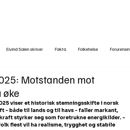
a
Ytringer
Arrangementer
Video
Om oss
Arkiv
Min Side
Eivind Salen skriver
Fakta
Folkehelse
Forurensi
Natur
Naturverdier
Naturforvaltning
Samisk
S
2025: Motstanden mot
å øke
Utvalgte artikler
Gaute forklarer
Fakta om vindkraft
25 viser et historisk stemningsskifte i norsk 
t - både til lands og til havs - faller markant, 
kraft styrker seg som foretrukne energikilder. -
olk flest vil ha realisme, trygghet og stabile 