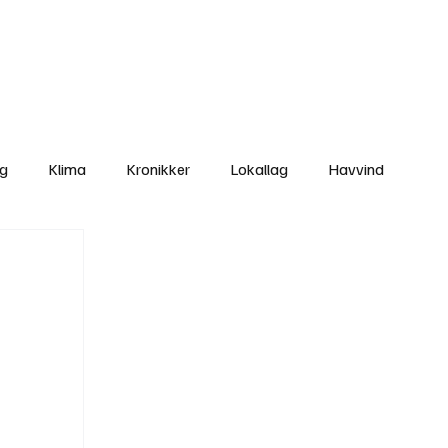
Nettbutikken
Bli Medlem
ng
Klima
Kronikker
Lokallag
Havvind
amisk rett
Svekking av lokaldemokratiet
Nyheter
Lovbrudd
Ungdom
Folkemøter