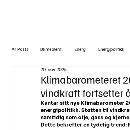
Nyheter
Fakt
Gi bidrag/gave
All Posts
Bli medlem!
Energi
Energipolitikk
20. nov. 2025
Lov og rett
Lovbrudd
Motvind Norge
Klimabarometeret 
vindkraft fortsetter 
Rettslige skritt
i Klartekst
Ukens innlegg
Kantar sitt nye Klimabarometer 20
energipolitikk. Støtten til vindkraf
samtidig som olje, gass og kjerne
Dette bekrefter en tydelig trend: F