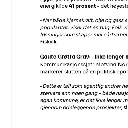
energikilde 
41 prosent
 - det høyest
-
Når både kjernekraft, olje og gass s
popularitet, viser det én ting: Folk vi
løsninger som skaper mer sårbarhet
Fiskvik.
Gaute Grøtta Grav: - Ikke lenger 
Kommunikasjonssjef i Motvind Norge
markerer slutten på en politisk epo
-
Dette er tall som egentlig endrer h
sterkere enn noen gang - både nasjona
egen kommune, er det ikke lenger mul
gjennom ødeleggende prosjekter
, s