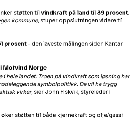
nker støtten til 
vindkraft på land
 til 
39 prosent
. 
 egen kommune
, stuper oppslutningen videre til 
51 prosent
 - den laveste målingen siden Kantar 
k i Motvind Norge
te i hele landet: Troen på vindkraft som løsning har 
rødeleggende symbolpolitikk. De vil ha trygg 
aktisk virker
, sier John Fiskvik, styreleder i 
, øker støtten til både kjernekraft og olje/gass i 