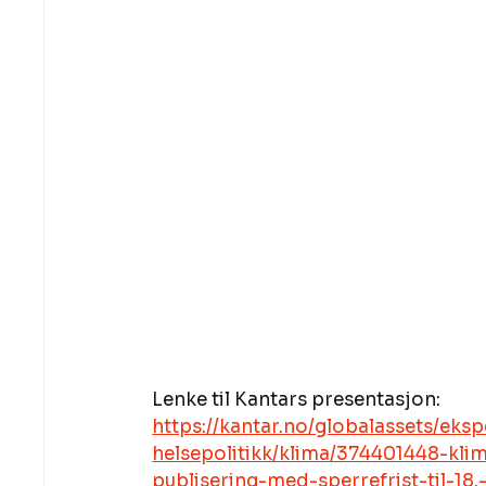
Lenke til Kantars presentasjon: 
https://kantar.no/globalassets/eks
helsepolitikk/klima/374401448-kl
publisering-med-sperrefrist-til-1