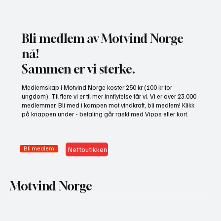
Bli medlem av Motvind Norge
nå!
Sammen er vi sterke.
Gratis heldagskurs om utredningskrav og
Medlemskap i Motvind Norge koster 250 kr (100 kr for
naturhensyn
ungdom). Til flere vi er til mer innflytelse får vi. Vi er over 23.000
medlemmer. Bli med i kampen mot vindkraft, bli medlem! Klikk
på knappen under - betaling går raskt med Vipps eller kort.
Bli medlem
Nettbutikken
Motvind Norge