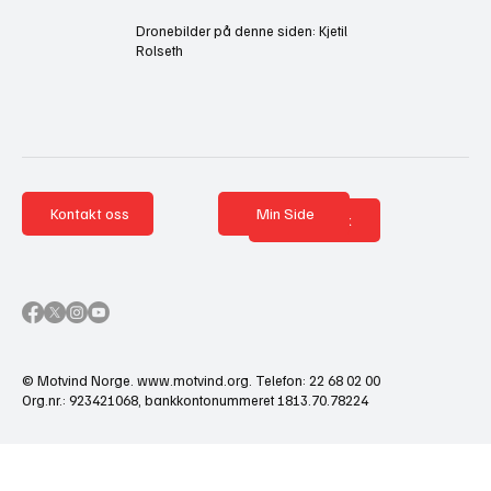
Dronebilder på denne siden: Kjetil
Rolseth
Kontakt oss
Min Side
Nettbutikk
© Motvind Norge.
www.motvind.org
. Telefon: 22 68 02 00
Org.nr.: 923421068, bankkontonummeret 1813.70.78224