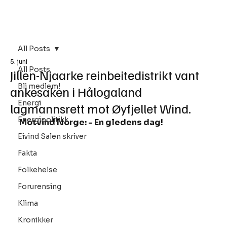
Bli Medlem
All Posts
5. juni
All Posts
Jillen-Njaarke reinbeitedistrikt vant
Bli medlem!
ankesaken i Hålogaland
Energi
lagmannsrett mot Øyfjellet Wind.
Energipolitikk
Motvind Norge: - En gledens dag!
Eivind Salen skriver
Fakta
Folkehelse
Forurensing
Klima
Kronikker