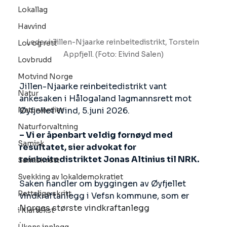
Lokallag
Havvind
Leder i Jillen-Njaarke reinbeitedistrikt, Torstein 
Lov og rett
Appfjell. (Foto: Eivind Salen)
Lovbrudd
Motvind Norge
Jillen-Njaarke reinbeitedistrikt vant 
Natur
ankesaken i Hålogaland lagmannsrett mot 
Naturverdier
Øyfjellet Wind, 5.juni 2026.
Naturforvaltning
– Vi er åpenbart veldig fornøyd med 
Samisk
resultatet, sier advokat for 
reinbeitedistriktet Jonas Altinius til NRK.
Samisk rett
Svekking av lokaldemokratiet
Saken handler om byggingen av Øyfjellet 
Rettslige skritt
vindkraftanlegg i Vefsn kommune, som er
Norges største vindkraftanlegg
i Klartekst
.