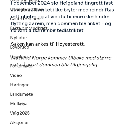
Ukens innlegg
I desember 2024 slo Helgeland tingrett fast 
Utvalgte artikler
at vindkraftverket ikke bryter med reindriftas 
rettigheter og at vindturbinene ikke hindrer 
Gaute forklarer
flytting av rein, men dommen ble anket - og 
Fakta om vindkraft
nå vant altså reinbeitedistriktet.
Nyheter
Saken kan ankes til Høyesterett. 
Lovbrudd
Ungdom
Motvind Norge kommer tilbake med større 
sak så snart dommen blir tilgjengelig.
Folkemøter
Video
Høringer
Landsmøte
Melkøya
Valg 2025
Aksjoner