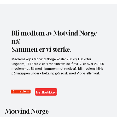
Bli medlem av Motvind Norge
nå!
Sammen er vi sterke.
NHO bruker misvisende undersøkelse til å
Medlemskap i Motvind Norge koster 250 kr (100 kr for
presse fram mer vindkraft
ungdom). Til flere vi er til mer innflytelse får vi. Vi er over 23.000
medlemmer. Bli med i kampen mot vindkraft, bli medlem! Klikk
på knappen under - betaling går raskt med Vipps eller kort.
Bli medlem
Nettbutikken
Motvind Norge