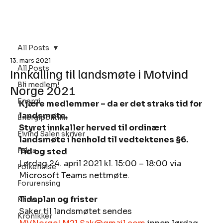
Bli Medlem
All Posts
13. mars 2021
All Posts
Innkalling til landsmøte i Motvind
Bli medlem!
Norge 2021
Energi
Kjære medlemmer – da er det straks tid for 
landsmøte.
Energipolitikk
Styret innkaller herved til ordinært 
Eivind Salen skriver
landsmøte i henhold til vedtektenes §6.
Fakta
Tid og sted
Lørdag 24. april 2021 kl. 15:00 – 18:00 via 
Folkehelse
Microsoft Teams nettmøte.
Forurensing
Tidsplan og frister
Klima
Saker til landsmøtet sendes 
Kronikker