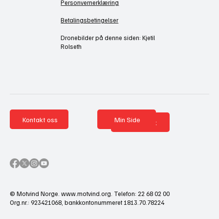
Personvernerklæring
Betalingsbetingelser
Dronebilder på denne siden: Kjetil
Rolseth
Kontakt oss
Min Side
Nettbutikk
© Motvind Norge.
www.motvind.org
. Telefon: 22 68 02 00
Org.nr.: 923421068, bankkontonummeret 1813.70.78224