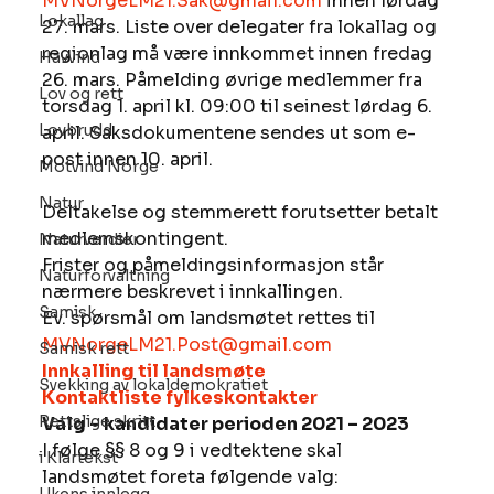
MVNorgeLM21.Sak@gmail.com
 innen lørdag 
Lokallag
27. mars. Liste over delegater fra lokallag og 
regionlag må være innkommet innen fredag 
Havvind
26. mars. Påmelding øvrige medlemmer fra 
Lov og rett
torsdag 1. april kl. 09:00 til seinest lørdag 6. 
Lovbrudd
april. Saksdokumentene sendes ut som e-
post innen 10. april.
Motvind Norge
Natur
Deltakelse og stemmerett forutsetter betalt 
medlemskontingent.
Naturverdier
Frister og påmeldingsinformasjon står 
Naturforvaltning
nærmere beskrevet i innkallingen. 
Samisk
Ev. spørsmål om landsmøtet rettes til 
MVNorgeLM21.Post@gmail.com
Samisk rett
Innkalling til landsmøte
Svekking av lokaldemokratiet
Kontaktliste fylkeskontakter 
Rettslige skritt
Valg – kandidater perioden 2021 – 2023
I følge §§ 8 og 9 i vedtektene skal 
i Klartekst
landsmøtet foreta følgende valg: 