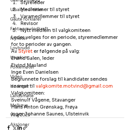
Ukens innlegg
Styreleder
Medlemmer til styret
Utvalgte artikler
Varamedlemmer til styret
Gaute forklarer
Revisor
Fakta om vindkraft
Nytt medlem til valgkomiteen  
Leder velges for en periode, styremedlemmer 
Nyheter
for to perioder av gangen. 
Lovbrudd
Av 
St
yret 
er følgende på valg: 
Ungdom
Eivind Salen, leder
Eivind Mauland
Folkemøter
Inge Even Danielsen 
Video
Begrunnete forslag til kandidater sendes 
snarest til 
valgkomite.motvind@gmail.com
Høringer
Valgkomiteen:
Landsmøte
Sveinulf Vågene, Stavanger
Melkøya
Hans Anton Grønskag, Frøya
Inger Johanne Saunes, Ulsteinvik
Valg 2025
Aksjoner