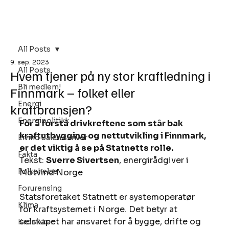
Bli Medlem
All Posts
9. sep. 2023
All Posts
Hvem tjener på ny stor kraftledning i
Bli medlem!
Finnmark – folket eller
Energi
kraftbransjen?
Energipolitikk
For å forstå drivkreftene som står bak 
kraftutbygging og nettutvikling i Finnmark, 
Eivind Salen skriver
er det viktig å se på Statnetts rolle.
Fakta
Tekst: 
Sverre Sivertsen
, energirådgiver i 
Folkehelse
Motvind Norge 
Forurensing
Statsforetaket Statnett er systemoperatør 
Klima
for kraftsystemet i Norge. Det betyr at 
selskapet har ansvaret for å bygge, drifte og 
Kronikker