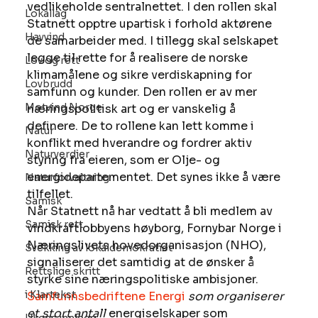
vedlikeholde sentralnettet. I den rollen skal 
Lokallag
Statnett opptre upartisk i forhold aktørene 
Havvind
de samarbeider med. I tillegg skal selskapet 
legge til rette for å realisere de norske 
Lov og rett
klimamålene og sikre verdiskapning for 
Lovbrudd
samfunn og kunder. Den rollen er av mer 
Motvind Norge
næringspolitisk art og er vanskelig å 
definere. De to rollene kan lett komme i 
Natur
konflikt med hverandre og fordrer aktiv 
Naturverdier
styring fra eieren, som er Olje- og 
energidepartementet. Det synes ikke å være 
Naturforvaltning
tilfellet. 
Samisk
Når Statnett nå har vedtatt å bli medlem av 
Samisk rett
vindkraftlobbyens høyborg, Fornybar Norge i 
Næringslivets hovedorganisasjon (NHO), 
Svekking av lokaldemokratiet
signaliserer det samtidig at de ønsker å 
Rettslige skritt
styrke sine næringspolitiske ambisjoner. 
i Klartekst
Samfunnsbedriftene Energi
som organiserer 
et stort antall
 energiselskaper som 