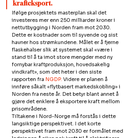
krafteksport.
Ifølge prosjektets masterplan skal det 
investeres mer enn 250 milliarder kroner i 
nettutbygging i Norden fram mot 2030. 
Dette er kostnader som til syvende og sist 
havner hos strømkundene. Målet er å fjerne 
flaskehalser slik at systemet skal «være i 
stand til å ta imot store mengder med ny 
fornybar kraftproduksjon, hovedsakelig 
vindkraft», som det heter i den siste 
rapporten fra 
NGDP.
 Videre er planen å 
innføre såkalt «flytbasert markedskobling» i 
Norden fra neste år. Det betyr blant annet å 
gjøre det enklere å eksportere kraft mellom 
prisområdene. 
Tiltakene i Nord-Norge må forstås i dette 
langsiktige perspektivet. I det korte 
perspektivet fram mot 2030 er formålet med 