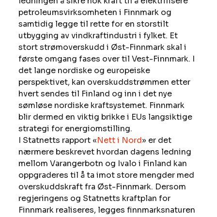
ledningen å sikre nok kraft til å elektrifisere 
petroleumsvirksomheten i Finnmark og 
samtidig legge til rette for en storstilt 
utbygging av vindkraftindustri i fylket. Et 
stort strømoverskudd i Øst-Finnmark skal i 
første omgang fases over til Vest-Finnmark. I 
det lange nordiske og europeiske 
perspektivet, kan overskuddstrømmen etter 
hvert sendes til Finland og inn i det nye 
sømløse nordiske kraftsystemet. Finnmark 
blir dermed en viktig brikke i EUs langsiktige 
strategi for energiomstilling. 
I Statnetts rapport «
Nett i Nord
» er det 
nærmere beskrevet hvordan dagens ledning 
mellom Varangerbotn og Ivalo i Finland kan 
oppgraderes til å ta imot store mengder med 
overskuddskraft fra Øst-Finnmark. Dersom 
regjeringens og Statnetts kraftplan for 
Finnmark realiseres, legges finnmarksnaturen 