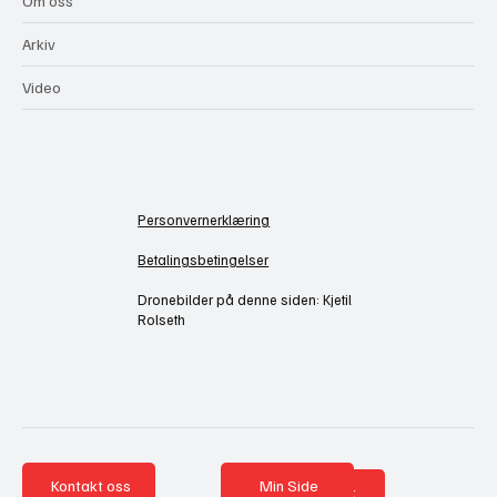
Om oss
Arkiv
Video
Personvernerklæring
Betalingsbetingelser
Dronebilder på denne siden: Kjetil
Rolseth
Kontakt oss
Min Side
Nettbutikk