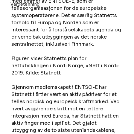
medlemmer av ENTSOE-E, som er 
Vardetenning
fellesorganisasjonen for de europeiske 
systemoperatørene. Det er særlig Statnetts 
forhold til Europa og Norden som er 
interessant for å forstå selskapets agenda og 
driverne bak utbyggingen av det norske 
sentralnettet, inklusive i Finnmark. 
Figuren viser Statnetts plan for 
nettutviklingen i Nord-Norge, «Nett i Nord» 
2019. Kilde: Statnett 
Gjennom medlemskapet i ENTSO-E har 
Statnett i årtier vært en aktiv pådriver for et 
felles nordisk og europeisk kraftmarked. Ved 
hvert avgjørende skritt mot en tettere 
integrasjon med Europa, har Statnett hatt en 
aktiv finger med i spillet. Det gjaldt 
utbygging av de to siste utenlandskablene, 