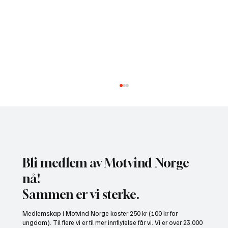
Bli medlem av Motvind Norge
nå!
Sammen er vi sterke.
Gratis heldagskurs om utredningskrav og
Medlemskap i Motvind Norge koster 250 kr (100 kr for
naturhensyn
ungdom). Til flere vi er til mer innflytelse får vi. Vi er over 23.000