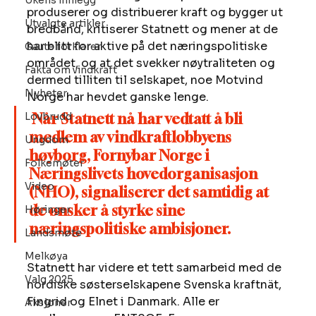
Ukens innlegg
produserer og distribuerer kraft og bygger ut 
Utvalgte artikler
bredbånd, kritiserer Statnett og mener at de 
har blitt for aktive på det næringspolitiske 
Gaute forklarer
området, og at det svekker nøytraliteten og 
Fakta om vindkraft
dermed tilliten til selskapet, noe Motvind 
Nyheter
Norge har hevdet ganske lenge. 
Lovbrudd
Når Statnett nå har vedtatt å bli 
medlem av vindkraftlobbyens 
Ungdom
høyborg, Fornybar Norge i 
Folkemøter
Næringslivets hovedorganisasjon 
Video
(NHO), signaliserer det samtidig at 
de ønsker å styrke sine 
Høringer
næringspolitiske ambisjoner.
Landsmøte
Melkøya
Statnett har videre et tett samarbeid med de 
Valg 2025
nordiske søsterselskapene Svenska kraftnät, 
Fingrid og Elnet i Danmark. Alle er 
Aksjoner