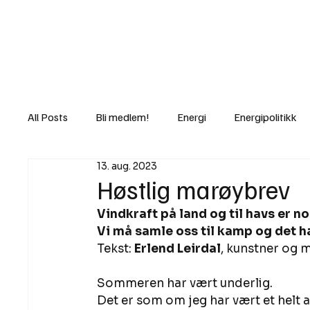
Nyheter
Fakt
Gi bidrag/gave
All Posts
Bli medlem!
Energi
Energipolitikk
13. aug. 2023
Lov og rett
Lovbrudd
Motvind Norge
Høstlig marøybrev
Vindkraft på land og til havs er noe
Rettslige skritt
i Klartekst
Ukens innlegg
Vi må samle oss til kamp og det h
Tekst: 
Erlend Leirdal
, kunstner og 
Sommeren har vært underlig. 
Det er som om jeg har vært et helt a