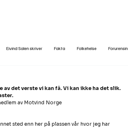
a
Ytringer
Arrangementer
Video
Om oss
Arkiv
Min Side
Eivind Salen skriver
Fakta
Folkehelse
Forurensi
Natur
Naturverdier
Naturforvaltning
Samisk
S
 av det verste vi kan få. Vi kan ikke ha det slik. 
Utvalgte artikler
Gaute forklarer
Fakta om vindkraft
aster.
medlem av Motvind Norge 
nnet sted enn her på plassen vår hvor jeg har 