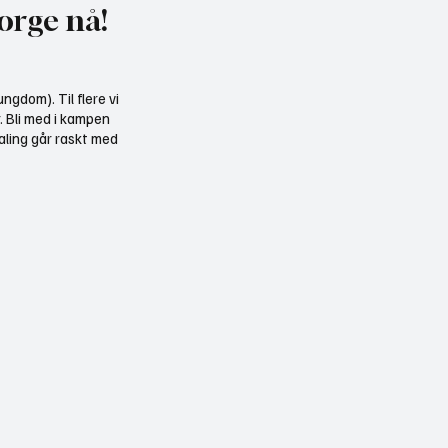
orge nå!
ngdom). Til flere vi
r. Bli med i kampen
aling går raskt med