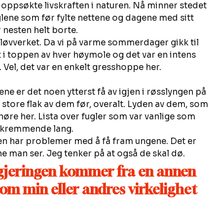
 vi oppsøkte livskraften i naturen. Nå minner stedet 
lene som før fylte nettene og dagene med sitt 
r nesten helt borte. 
løvverket. Da vi på varme sommerdager gikk til 
 i toppen av hver høymole og det var en intens 
Vel, det var en enkelt gresshoppe her. 
e er det noen ytterst få av igjen i røsslyngen på 
store flak av dem før, overalt. Lyden av dem, som 
 høre her. Lista over fugler som var vanlige som 
 skremmende lang. 
Den har problemer med å få fram ungene. Det er 
ne man ser. Jeg tenker på at også de skal dø. 
gjeringen kommer fra en annen 
 om min eller andres virkelighet 