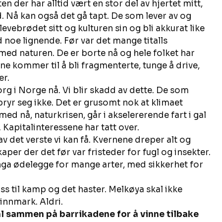
 der har alltid vært en stor del av hjertet mitt, 
. Nå kan også det gå tapt. De som lever av og 
levebrødet sitt og kulturen sin og bli akkurat like 
oe lignende. Før var det mange titalls 
med naturen. De er borte nå og hele folket har 
tene kommer til å bli fragmenterte, tunge å drive, 
r. 
g i Norge nå. Vi blir skadd av dette. De som 
 bryr seg ikke. Det er grusomt nok at klimaet 
ed nå, naturkrisen, går i akselererende fart i gal 
 Kapitalinteressene har tatt over. 
av det verste vi kan få. Kvernene dreper alt og 
per der det før var fristeder for fugl og insekter. 
nga ødelegge for mange arter, med sikkerhet for 
oss til kamp og det haster. Melkøya skal ikke 
innmark. Aldri. 
al sammen på barrikadene for å vinne tilbake 