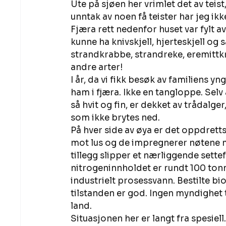
Ute på sjøen her vrimlet det av teist
unntak av noen få teister har jeg ikke
Fjæra rett nedenfor huset var fylt av
kunne ha knivskjell, hjerteskjell og 
strandkrabbe, strandreke, eremittkre
andre arter! 
I år, da vi fikk besøk av familiens yn
ham i fjæra. Ikke en tangloppe. Selv
så hvit og fin, er dekket av trådalg
som ikke brytes ned. 
På hver side av øya er det oppdrett
mot lus og de impregnerer nøtene me
tillegg slipper et nærliggende settef
nitrogeninnholdet er rundt 100 tonn.
industrielt prosessvann. Bestilte bi
tilstanden er god. Ingen myndighet t
land. 
Situasjonen her er langt fra spesiel