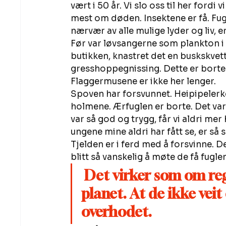
vært i 50 år. Vi slo oss til her fordi
mest om døden. Insektene er få. Fug
nærvær av alle mulige lyder og liv, e
Før var løvsangerne som plankton i 
butikken, knastret det en buskskvett
gresshoppegnissing. Dette er borte. 
Flaggermusene er ikke her lenger. 
Spoven har forsvunnet. Heipipelerken
holmene. Ærfuglen er borte. Det var 
var så god og trygg, får vi aldri mer
ungene mine aldri har fått se, er så
Tjelden er i ferd med å forsvinne. 
blitt så vanskelig å møte de få fugle
Det virker som om re
planet. At de ikke veit
overhodet. 