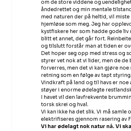
om de store viddene og uendeligheten
åndedrettet og min mentale tilstand
med naturen der på heltid, vil miste 
hjemløse som meg. Jeg har opplevd n
kystfiskere her som hadde gode liv 
blitt et annet, det går fort. Reinbei
og tilslutt forstår man at tiden er ove
Det hoper seg opp med stress og sor
styrer vet nok at vi lider, men de de
forverres, men det vi kan gjøre noe m
retning som en følge av tapt styring.
Vindkraft på land og til havs er noe 
støyer i enorme ødelagte restlandska
I havet vil den lavfrekvente brummi
torsk skrei og hval. 
Vi kan ikke ha det slik. Vi må samle 
elektrifiseres gjennom rasering av F
Vi har ødelagt nok natur nå. Vi sk