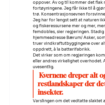
oppover. Av og til kommer det flak m
fortøyningene. Jeg får ikke til å gjø
trø. Konsentrasjonsevnen forsvinne
Jeg har for lengst sett at naturen ik
og fiskeressursene mer og mer, men
femdobles, sier regjeringen. Stadig 
hjemmeadresse Bærum/ Asker, som nå
truer vindkraftutbyggingene over alt,
oppdrett, à la batterifabrikk. 
Det virker som om regjeringen komm
eller andres virkelighet overhodet.
uvesentlig. 
Kvernene dreper alt o
restlandskaper der det 
insekter. 
Varslingen om det vedtatte slaktet a