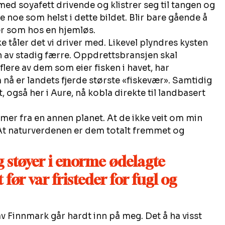
ed soyafett drivende og klistrer seg til tangen og 
re noe som helst i dette bildet. Blir bare gående å 
r som hos en hjemløs. 
ke tåler det vi driver med. Likevel plyndres kysten 
 av stadig færre. Oppdrettsbransjen skal 
flere av dem som eier fisken i havet, har 
 er landets fjerde største «fiskevær». Samtidig 
 også her i Aure, nå kobla direkte til landbasert 
er fra en annen planet. At de ikke veit om min 
 At naturverdenen er dem totalt fremmet og 
g støyer i enorme ødelagte 
før var fristeder for fugl og 
v Finnmark går hardt inn på meg. Det å ha visst 