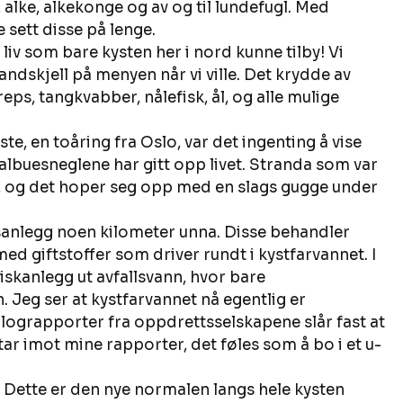
, alke, alkekonge og av og til lundefugl. Med 
 sett disse på lenge. 
 liv som bare kysten her i nord kunne tilby! Vi 
sandskjell på menyen når vi ville. Det krydde av 
ps, tangkvabber, nålefisk, ål, og alle mulige 
gste, en toåring fra Oslo, var det ingenting å vise 
 albuesneglene har gitt opp livet. Stranda som var 
er, og det hoper seg opp med en slags gugge under 
sanlegg noen kilometer unna. Disse behandler 
d giftstoffer som driver rundt i kystfarvannet. I 
iskanlegg ut avfallsvann, hvor bare 
 Jeg ser at kystfarvannet nå egentlig er 
olograpporter fra oppdrettsselskapene slår fast at 
ar imot mine rapporter, det føles som å bo i et u-
l. Dette er den nye normalen langs hele kysten 