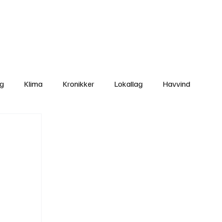
Nettbutikken
Bli Medlem
ng
Klima
Kronikker
Lokallag
Havvind
amisk rett
Svekking av lokaldemokratiet
Nyheter
Lovbrudd
Ungdom
Folkemøter