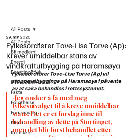
Bli Medlem
All Posts
29. mai 2020
All Posts
Fylkesordfører Tove-Lise Torve (Ap):
Bli medlem!
Krever umiddelbar stans av
Energi
vindkraftutbygging på Haramsøya
Energipolitikk
Fylkesordfører Tove-Lise Torve (Ap) vil 
stoppe utbygginga på Haramsøya i påvente 
Eivind Salen skriver
av at saka behandles i rettssystemet.
Fakta
-Jeg ønsker å få med meg 
Folkehelse
fylkesutvalget til å kreve umiddelbar 
Forurensing
stans. Det er et forslag inne til 
behandling av dette på Stortinget, 
Klima
men det blir først behandlet etter 
Kronikker