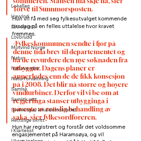
sommeren. Stansen må skje nå, sier 
Lokallag
Torve til Sunnmørsposten. 
Havvind
Hun vil få med seg fylkesutvalget kommende 
tirsdag på en felles uttalelse hvor kravet 
Lov og rett
fremmes. 
Lovbrudd
-Fylkeskommunen sendte i fjor på 
Motvind Norge
denne tida brev til departementet og 
Natur
ba de revurdere den nye søknaden fra 
utbygger. Dagens planer er 
Naturverdier
annerledes enn de de fikk konsesjon 
Naturforvaltning
på i 2008. Det blir nå større og høyere 
Samisk
vindturbiner. Derfor vil vi be om at 
Samisk rett
regjeringa stanser utbygginga i 
påvente av rettslig behandling av 
Svekking av lokaldemokratiet
saka, sier fylkesordføreren. 
Rettslige skritt
Hun har registrert og forstår det voldsomme 
i Klartekst
engasjementet på Haramsøya, og vil 