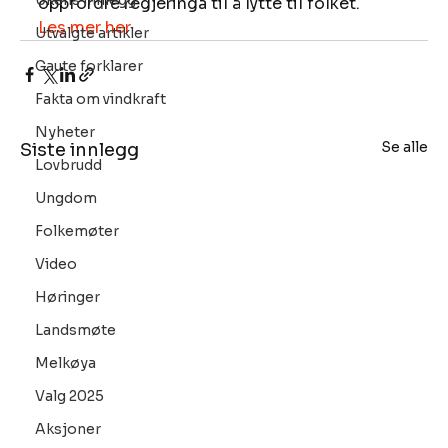
Ukens innlegg
oppfordre regjeringa til å lytte til folket. 
Les mer her
Utvalgte artikler
Gaute forklarer
Fakta om vindkraft
Nyheter
Se alle
Siste innlegg
Lovbrudd
Ungdom
Folkemøter
Video
Høringer
Landsmøte
Melkøya
Valg 2025
Aksjoner