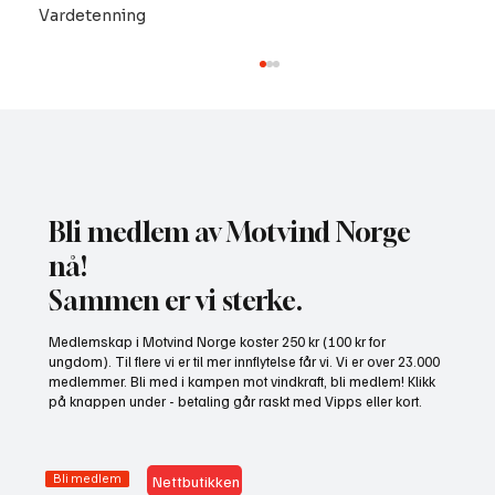
Vardetenning
Bli medlem av Motvind Norge
nå!
Sammen er vi sterke.
NHO bruker misvisende undersøkelse til å
Medlemskap i Motvind Norge koster 250 kr (100 kr for
presse fram mer vindkraft
ungdom). Til flere vi er til mer innflytelse får vi. Vi er over 23.000
medlemmer. Bli med i kampen mot vindkraft, bli medlem! Klikk
på knappen under - betaling går raskt med Vipps eller kort.
Bli medlem
Nettbutikken