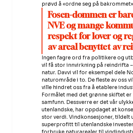
prøvd å «ordne seg på bakrommet» fo
Fosen-dommen er bare
NVE og mange kommune
respekt for lover og r
av areal benyttet av rei
Ingen fagre ord fra politikere og ut
vil få stor innvirkning på reindrift
natur. Davvi vil for eksempel dele 
naturområde i to. De fleste av oss v
ville hindret oss fra å etablere indus
Formålet med det grønne skiftet er 
samfunn. Dessverre er det vår ulykk
utenlandske, har oppdaget at konsesj
stor verdi. Vindkonsesjoner, tildelt 
superprofitt til utenlandske investe
forbruke naturarealer til vindindustr