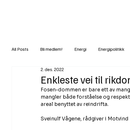
Nyheter
Fakt
Gi bidrag/gave
All Posts
Bli medlem!
Energi
Energipolitikk
2. des. 2022
Lov og rett
Lovbrudd
Motvind Norge
Enkleste vei til rikd
Fosen-dommen er bare ett av man
Rettslige skritt
i Klartekst
Ukens innlegg
mangler både forståelse og respekt 
areal benyttet av reindrifta.  
Sveinulf Vågene, rådgiver i Motvind