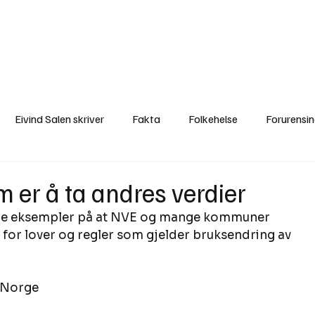
a
Ytringer
Arrangementer
Video
Om oss
Arkiv
Min Side
Eivind Salen skriver
Fakta
Folkehelse
Forurensi
Natur
Naturverdier
Naturforvaltning
Samisk
S
om er å ta andres verdier
ge eksempler på at NVE og mange kommuner 
Utvalgte artikler
Gaute forklarer
Fakta om vindkraft
for lover og regler som gjelder bruksendring av 
 Norge 