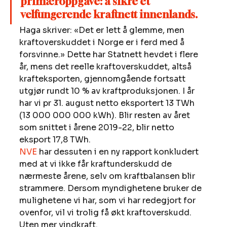
primæroppgave: å sikre et 
velfungerende kraftnett innenlands. 
Haga skriver: «Det er lett å glemme, men 
kraftoverskuddet i Norge er i ferd med å 
forsvinne.» Dette har Statnett hevdet i flere 
år, mens det reelle kraftoverskuddet, altså 
krafteksporten, gjennomgående fortsatt 
utgjør rundt 10 % av kraftproduksjonen. I år 
har vi pr 31. august netto eksportert 13 TWh 
(13 000 000 000 kWh). Blir resten av året 
som snittet i årene 2019-22, blir netto 
eksport 17,8 TWh. 
NVE
 har dessuten i en ny rapport konkludert 
med at vi ikke får kraftunderskudd de 
nærmeste årene, selv om kraftbalansen blir 
strammere. Dersom myndighetene bruker de 
mulighetene vi har, som vi har redegjort for 
ovenfor, vil vi trolig få økt kraftoverskudd. 
Uten mer vindkraft. 