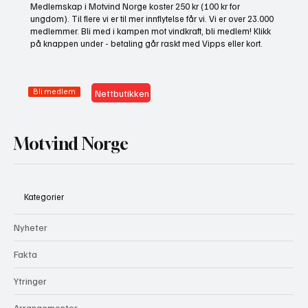
Medlemskap i Motvind Norge koster 250 kr (100 kr for
presse fram mer vindkraft
ungdom). Til flere vi er til mer innflytelse får vi. Vi er over 23.000
medlemmer. Bli med i kampen mot vindkraft, bli medlem! Klikk
på knappen under - betaling går raskt med Vipps eller kort.
Bli medlem
Nettbutikken
Motvind Norge
Kategorier
Nyheter
Fakta
Ytringer
Arrangementer