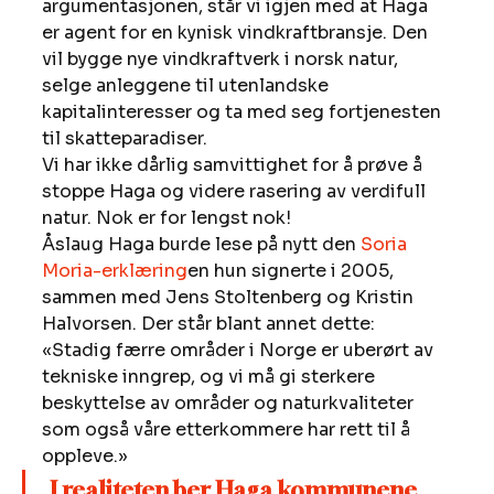
argumentasjonen, står vi igjen med at Haga 
er agent for en kynisk vindkraftbransje. Den 
vil bygge nye vindkraftverk i norsk natur, 
selge anleggene til utenlandske 
kapitalinteresser og ta med seg fortjenesten 
til skatteparadiser. 
Vi har ikke dårlig samvittighet for å prøve å 
stoppe Haga og videre rasering av verdifull 
natur. Nok er for lengst nok! 
Åslaug Haga burde lese på nytt den 
Soria 
Moria-erklæring
en hun signerte i 2005, 
sammen med Jens Stoltenberg og Kristin 
Halvorsen. Der står blant annet dette: 
«Stadig færre områder i Norge er uberørt av 
tekniske inngrep, og vi må gi sterkere 
beskyttelse av områder og naturkvaliteter 
som også våre etterkommere har rett til å 
oppleve.» 
I realiteten ber Haga kommunene 