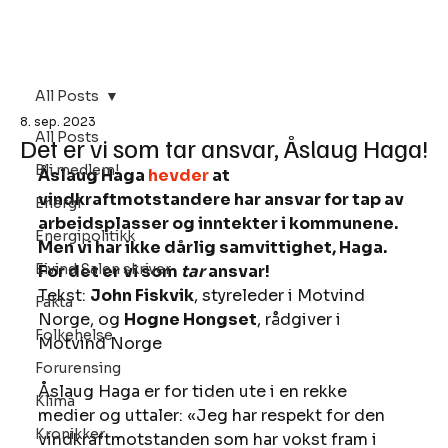
Bli Medlem
All Posts
8. sep. 2023
All Posts
Det er vi som tar ansvar, Åslaug Haga!
Bli medlem!
Åslaug Haga 
hevder
 at 
vindkraftmotstandere har ansvar for tap av 
Energi
arbeidsplasser og inntekter i kommunene. 
Energipolitikk
Men vi har ikke dårlig samvittighet, Haga. 
Eivind Salen skriver
For det er vi som 
tar 
ansvar!
Tekst: 
John Fiskvik
, styreleder i Motvind 
Fakta
Norge, og 
Hogne Hongset
, rådgiver i 
Folkehelse
Motvind Norge 
Forurensing
Åslaug Haga er for tiden ute i en rekke 
Klima
medier og uttaler: «Jeg har respekt for den 
Kronikker
vindkraftmotstanden som har vokst fram i 