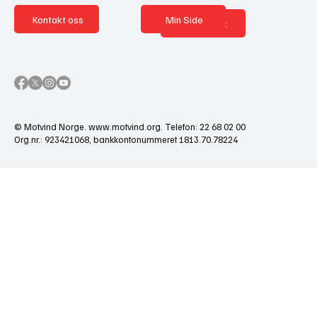
Kontakt oss
Min Side
Nettbutikk
© Motvind Norge.
www.motvind.org
. Telefon: 22 68 02 00
Org.nr.: 923421068, bankkontonummeret 1813.70.78224