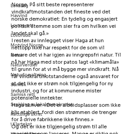
Norge. På sitt beste representerer 
Lokallag
vindkraftmotstanden det fineste ved det 
Havvind
norske demokratiet: En tydelig og engasjert 
Lov og rett
politisk stemme som sier fra om hvilken vei 
landet skal gå.» 
Lovbrudd
I resten av innlegget viser Haga at hun 
Motvind Norge
nettopp ikke har respekt for de som vil 
bevare det vi har igjen av inngrepsfri natur. Til 
Natur
nå har Haga med stor patos lagt «klimamåla» 
Naturverdier
til grunn for at vi må bygge mer vindkraft. Nå 
Naturforvaltning
får vindkraftmotstanderne også ansvaret for 
at det ikke er strøm nok tilgjengelig for ny 
Samisk
industri, og for at kommunene mister 
Samisk rett
potensielle inntekter. 
Svekking av lokaldemokratiet
Haga skriver: «Det er arbeidsplasser som ikke 
blir etablert, fordi den strømmen de trenger 
Rettslige skritt
for å drive fabrikkene ikke finnes.» 
i Klartekst
Og det er ikke tilgjengelig strøm til alle 
prosjekter som lanseres. Mange er riktig nok 