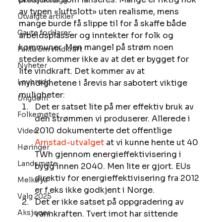
Ukens innlegg
av typen «luftslott» uten realisme, mens 
Utvalgte artikler
mange burde få slippe til for å skaffe både 
Gaute forklarer
arbeidsplasser og inntekter for folk og 
kommuner. Men mangel på strøm noen 
Fakta om vindkraft
steder kommer ikke av at det er bygget for 
Nyheter
lite vindkraft. Det kommer av at 
Lovbrudd
myndighetene i årevis har sabotert viktige 
muligheter: 
Ungdom
Det er satset lite på mer effektiv bruk av 
Folkemøter
den strømmen vi produserer. Allerede i 
2010 dokumenterte det offentlige 
Video
Arnstad-utvalget
 at vi kunne hente ut 40 
Høringer
TWh gjennom energieffektivisering i 
Landsmøte
bygg innen 2040. Men lite er gjort. EUs 
direktiv for energieffektivisering fra 2012 
Melkøya
er f.eks ikke godkjent i Norge. 
Valg 2025
Det er ikke satset på oppgradering av 
Aksjoner
vannkraften. Tvert imot har sittende 