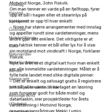
Motvind Norge, John Fiskvik.
Lokallag
Om man tenner en varde på en fjelltopp, fyrer 
Havvind
opp et bål i hagen eller et stearinlys på 
kjøkkenet er opp til hver enkelt:
Lov og rett
– Noen har større arrangementer med innslag 
Lovbrudd
og appeller rundt sine vardetenninger, mens 
Motvind Norge
andre gjør det enklere. Det viktigste er at 
man faktisk tenner et bål eller lys for å vise 
Natur
sin motstand mot vindkraft i Norge, forklarer 
Naturverdier
Fiskvik.
Naturforvaltning
Nytt av året er et digital kart hvor man enkelt 
ser alle innmeldte vardetenninger. Målet er å 
Samisk
fylle hele landet med slike digitale pinner:
Samisk rett
– Det er enkelt og selvsagt gratis å registrere 
sitt bål eller varde. Vi har laget en løsning 
Svekking av lokaldemokratiet
som fungerer godt for både mobil og 
Rettslige skritt
datamaskin, sier prosjektleder for årets 
i Klartekst
vardetenning i Motvind Norge, 
organisasjonsrådgiver Mekki Lumio.