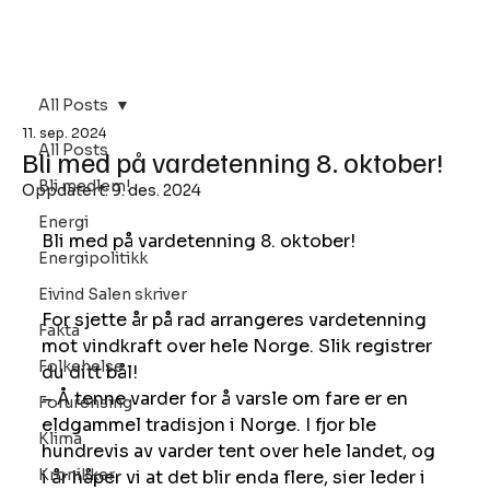
Bli Medlem
All Posts
11. sep. 2024
All Posts
Bli med på vardetenning 8. oktober!
Bli medlem!
Oppdatert:
9. des. 2024
Energi
Bli med på vardetenning 8. oktober!
Energipolitikk
Eivind Salen skriver
For sjette år på rad arrangeres vardetenning 
Fakta
mot vindkraft over hele Norge. Slik registrer 
Folkehelse
du ditt bål!
– Å tenne varder for å varsle om fare er en 
Forurensing
eldgammel tradisjon i Norge. I fjor ble 
Klima
hundrevis av varder tent over hele landet, og 
Kronikker
i år håper vi at det blir enda flere, sier leder i 