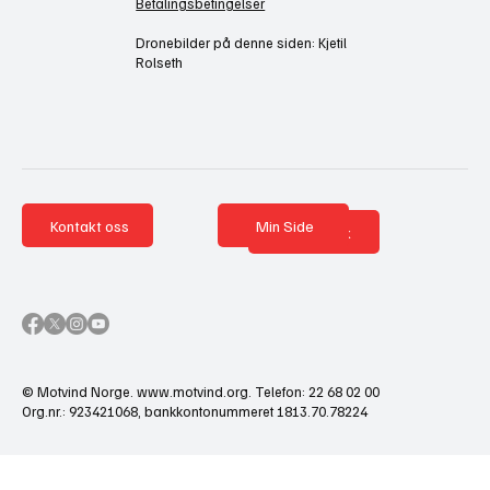
Betalingsbetingelser
Dronebilder på denne siden: Kjetil
Rolseth
Kontakt oss
Min Side
Nettbutikk
© Motvind Norge.
www.motvind.org
. Telefon: 22 68 02 00
Org.nr.: 923421068, bankkontonummeret 1813.70.78224