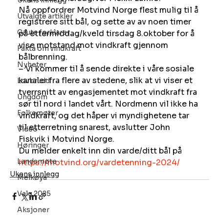
Ukens innlegg
Nå oppfordrer Motvind Norge flest mulig til å 
Utvalgte artikler
registrere sitt bål, og sette av av noen timer 
Gaute forklarer
på ettermiddag/kveld tirsdag 8.oktober for å 
vise motstand mot vindkraft gjennom 
Fakta om vindkraft
bålbrenning.
Nyheter
– Vi kommer til å sende direkte i våre sosiale 
kanaler fra flere av stedene, slik at vi viser et 
Lovbrudd
tverrsnitt av engasjementet mot vindkraft fra 
Ungdom
sør til nord i landet vårt. Nordmenn vil ikke ha 
Folkemøter
vindkraft, og det håper vi myndighetene tar 
til etterretning snarest, avslutter John 
Video
Fiskvik i Motvind Norge.
Høringer
Du melder enkelt inn din varde/ditt bål på 
Landsmøte
https://motvind.org/vardetenning-2024/
Ukens innlegg
Melkøya
Valg 2025
Aksjoner