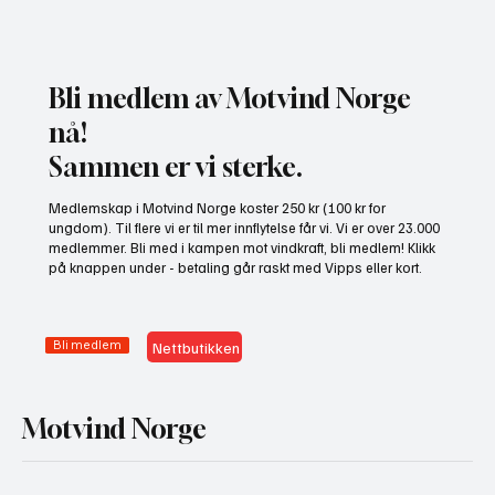
Bli medlem av Motvind Norge
nå!
Sammen er vi sterke.
NHO bruker misvisende undersøkelse til å
Medlemskap i Motvind Norge koster 250 kr (100 kr for
presse fram mer vindkraft
ungdom). Til flere vi er til mer innflytelse får vi. Vi er over 23.000
medlemmer. Bli med i kampen mot vindkraft, bli medlem! Klikk
på knappen under - betaling går raskt med Vipps eller kort.
Bli medlem
Nettbutikken
Motvind Norge