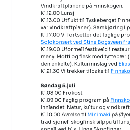
Vindkraftplanene på Finnskogen. 
Kl.12.00 Lunsj
Kl.13.00 Utflukt til Tyskeberget Fi
var vindkraftplaner). Samkjøring i pr
Kl.17.00 Vi fortsetter det faglige p
Solokonsert ved Stine Bogsveen fra
Kl.19.00 Uformell festkveld i rest
meny: Motti og flesk med tyttebær 
den enkelte). Kulturinnslag ved 
Elia
Kl.21.30 Vi trekker tilbake til 
Finnsko
Søndag 5.juli
Kl.08.00 Frokost
Kl.09.00 Faglig program på 
Finnsko
Innlandet: Natur, kultur og vindkraft.
Kl.10.00 Avreise til 
Minimäki
 på Øye
tradisjonell skogfinsk silppu til luns
appell ved bl.a. Unge Skogfinner