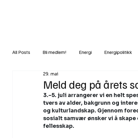
Nyheter
Fakt
Gi bidrag/gave
All Posts
Bli medlem!
Energi
Energipolitikk
29. mai
Lov og rett
Lovbrudd
Motvind Norge
Meld deg på årets s
3.–5. juli arrangerer vi en helt 
Rettslige skritt
i Klartekst
Ukens innlegg
tvers av alder, bakgrunn og inter
og kulturlandskap. Gjennom foredr
sosialt samvær ønsker vi å skape 
fellesskap. 