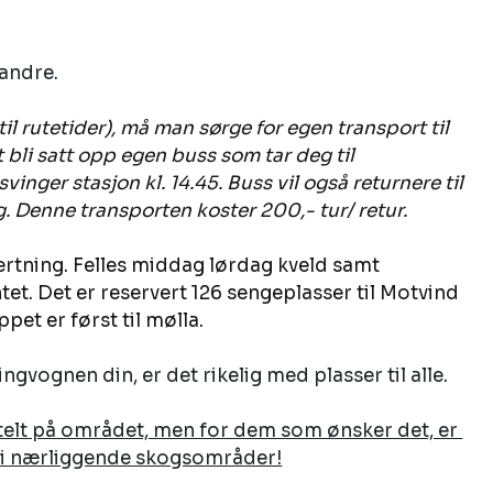
randre.
il rutetider), må man sørge for egen transport til 
t bli satt opp egen buss som tar deg til 
nger stasjon kl. 14.45. Buss vil også returnere til 
 Denne transporten koster 200,- tur/ retur.
ertning. Felles middag lørdag kveld samt 
et. Det er reservert 126 sengeplasser til Motvind 
pet er først til mølla.
gvognen din, er det rikelig med plasser til alle. 
i telt på området, men for dem som ønsker det, er 
g i nærliggende skogsområder!