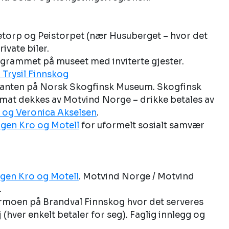
nnetorp og Peistorpet (nær Husuberget – hvor det 
ivate biler.
rogrammet på museet med inviterte gjester. 
 Trysil Finnskog
auranten på Norsk Skogfinsk Museum. Skogfinsk 
(mat dekkes av Motvind Norge – drikke betales av 
s og Veronica Akselsen
.
gen Kro og Motell
 for uformelt sosialt samvær
gen Kro og Motell
. Motvind Norge / Motvind 
 
rmoen på Brandval Finnskog hvor det serveres 
j (hver enkelt betaler for seg). Faglig innlegg og 