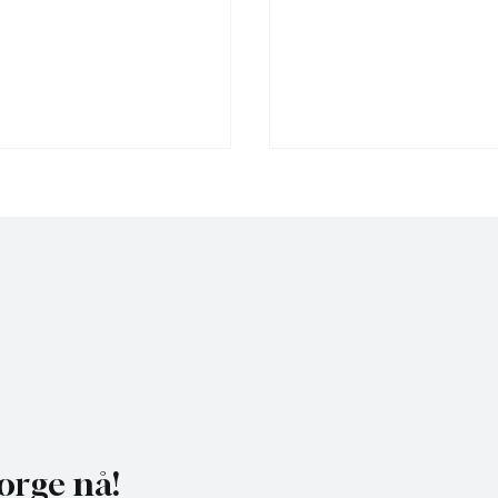
 Norge til Jakt og
Midtnorsk vindkraft ka
gene: Møt oss på stand
over 1100 havørn
um
orge nå!