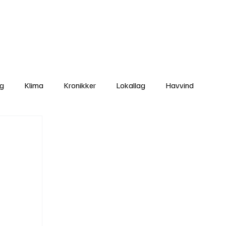
Nettbutikken
Bli Medlem
ng
Klima
Kronikker
Lokallag
Havvind
amisk rett
Svekking av lokaldemokratiet
Nyheter
Lovbrudd
Ungdom
Folkemøter