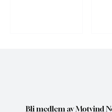
Gratis heldagskurs om
Motvind
utredningskrav og naturhensyn
Fiskeda
i Elver
Bli medlem av Motvind N