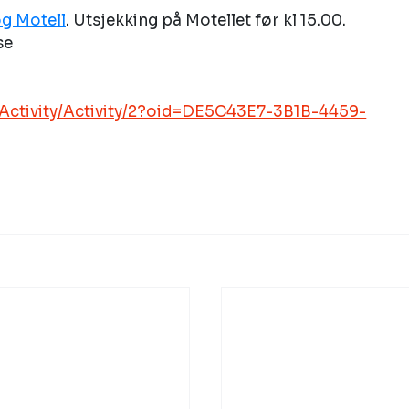
g Motell
. Utsjekking på Motellet før kl 15.00.
se
/Activity/Activity/2?oid=DE5C43E7-3B1B-4459-