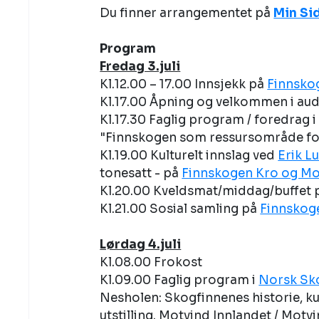
Du finner arrangementet på 
Min Si
Program
Fredag 3.juli
Kl.12.00 – 17.00 Innsjekk på 
Finnsko
Kl.17.00 Åpning og velkommen i audi
Kl.17.30 Faglig program / foredrag i 
"Finnskogen som ressursområde for
Kl.19.00 Kulturelt innslag ved 
Erik L
tonesatt - på 
Finnskogen Kro og Mo
Kl.20.00 Kveldsmat/middag/buffet 
Kl.21.00 Sosial samling på 
Finnskog
Lørdag 4.juli
Kl.08.00 Frokost
Kl.09.00 Faglig program i 
Norsk Sk
Nesholen: Skogfinnenes historie, ku
utstilling. Motvind Innlandet / Mot