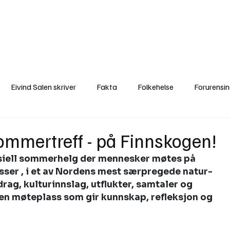
a
Ytringer
Arrangementer
Video
Om oss
Arkiv
Min Side
Eivind Salen skriver
Fakta
Folkehelse
Forurensi
Natur
Naturverdier
Naturforvaltning
Samisk
S
ommertreff - på Finnskogen!
spesiell sommerhelg der mennesker møtes på 
Utvalgte artikler
Gaute forklarer
Fakta om vindkraft
esser , i et av Nordens mest særpregede natur- 
ag, kulturinnslag, utflukter, samtaler og 
en møteplass som gir kunnskap, refleksjon og 