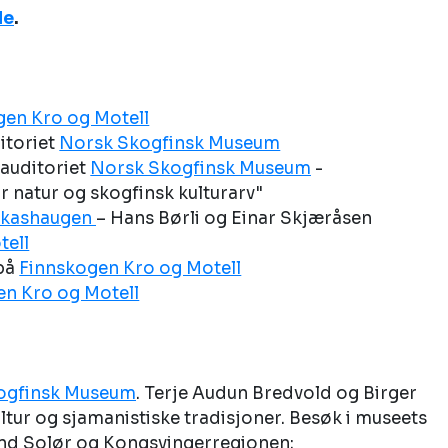
de
.
gen Kro og Motell
toriet 
Norsk Skogfinsk Museum
auditoriet 
Norsk Skogfinsk Museum
 - 
 natur og skogfinsk kulturarv"
ukashaugen 
– Hans Børli og Einar Skjæråsen 
tell
på 
Finnskogen Kro og Motell
en Kro og Motell
ogfinsk Museum
. Terje Audun Bredvold og Birger 
ltur og sjamanistiske tradisjoner. Besøk i museets 
vind Solør og Kongsvingerregionen: 