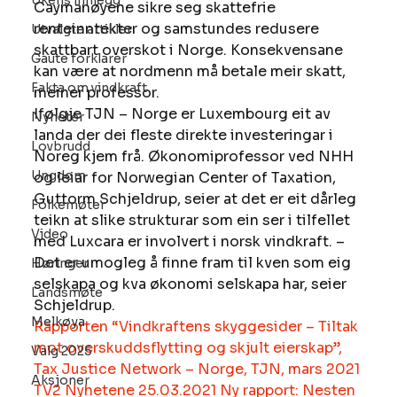
Ukens innlegg
Caymanøyene sikre seg skattefrie 
renteinntekter og samstundes redusere 
Utvalgte artikler
skattbart overskot i Norge. Konsekvensane 
Gaute forklarer
kan være at nordmenn må betale meir skatt, 
Fakta om vindkraft
meiner professor. 
Ifølgje TJN – Norge er Luxembourg eit av 
Nyheter
landa der dei fleste direkte investeringar i 
Lovbrudd
Noreg kjem frå. Økonomiprofessor ved NHH 
Ungdom
og leiar for Norwegian Center of Taxation, 
Guttorm Schjeldrup, seier at det er eit dårleg 
Folkemøter
teikn at slike strukturar som ein ser i tilfellet 
Video
med Luxcara er involvert i norsk vindkraft. – 
Det er umogleg å finne fram til kven som eig 
Høringer
selskapa og kva økonomi selskapa har, seier 
Landsmøte
Schjeldrup. 
Melkøya
Rapporten “Vindkraftens skyggesider – Tiltak 
mot overskuddsflytting og skjult eierskap”, 
Valg 2025
Tax Justice Network – Norge, TJN, mars 2021
Aksjoner
TV2 Nyhetene 25.03.2021 Ny rapport: Nesten 