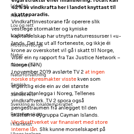
eigarstruktur eller finansiering. Totalt kan 
Lokallag
42% av vindkrafta her i landet knyttast til 
skatteparadis.
Havvind
Vindkraftinvestorane får operere slik 
Lov og rett
vestlege stormakter og kyniske 
Lovbrudd
kapitalselskap har utnytta naturressurser i «u-
land». Dei tar ut all forteneste, og ikkje éi 
Motvind Norge
krone av overskotet vil gå i skatt til Norge, 
Natur
viser ein ny rapport fra Tax Justice Network – 
Norge (TJN) 
Naturverdier
I november 2019 avslørte TV 2 
at ingen 
Naturforvaltning
norske styresmakter visste
 kven som 
Samisk
eigentlig eide ein av dei største 
vindkraftanlegga i Noreg, Tellenes 
Samisk rett
vindkraftverk. TV 2 spora også 
Svekking av lokaldemokratiet
pengestraumen frå anlegget til den 
Rettslige skritt
skattefrie øygruppa Cayman Islands. 
Vindkraftverket var finansiert med store 
i Klartekst
interne lån.
 Slik kunne morselskapet på 