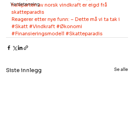
Vardetenning
halvparten av norsk vindkraft er eigd frå 
skatteparadis
Reagerer etter nye funn: – Dette må vi ta tak i
#Skatt
#Vindkraft
#Økonomi
#Finansieringsmodell
#Skatteparadis
Se alle
Siste innlegg