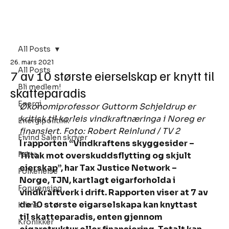
Bli Medlem
All Posts
26. mars 2021
All Posts
7 av 10 største eierselskap er knytt til
Bli medlem!
skatteparadis
Energi
Økonomiprofessor Guttorm Schjeldrup er 
kritisk til korleis vindkraftnæringa i Noreg er 
Energipolitikk
finansiert. Foto: Robert Reinlund / TV 2
Eivind Salen skriver
I rapporten “Vindkraftens skyggesider – 
Fakta
Tiltak mot overskuddsflytting og skjult 
eierskap”, har Tax Justice Network – 
Folkehelse
Norge, TJN, kartlagt eigarforholda i 
Forurensing
vindkraftverk i drift. Rapporten viser at 7 av 
de 10 største eigarselskapa kan knyttast 
Klima
til skatteparadis, enten gjennom 
Kronikker