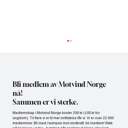
Bli medlem av Motvind Norge
nå!
Sammen er vi sterke.
Gratis heldagskurs om utredningskrav og
Medlemskap i Motvind Norge koster 250 kr (100 kr for
naturhensyn
ungdom). Til flere vi er til mer innflytelse får vi. Vi er over 23.000
medlemmer. Bli med i kampen mot vindkraft, bli medlem! Klikk