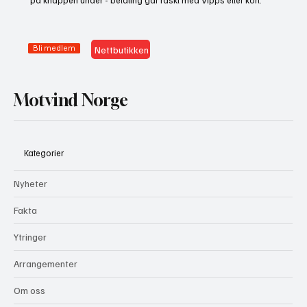
på knappen under - betaling går raskt med Vipps eller kort.
Bli medlem
Nettbutikken
Motvind Norge
Kategorier
Nyheter
Fakta
Ytringer
Arrangementer
Om oss