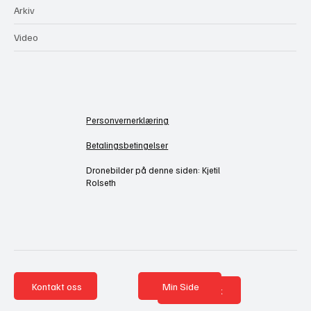
Arkiv
Video
Personvernerklæring
Betalingsbetingelser
Dronebilder på denne siden: Kjetil
Rolseth
Kontakt oss
Min Side
Nettbutikk