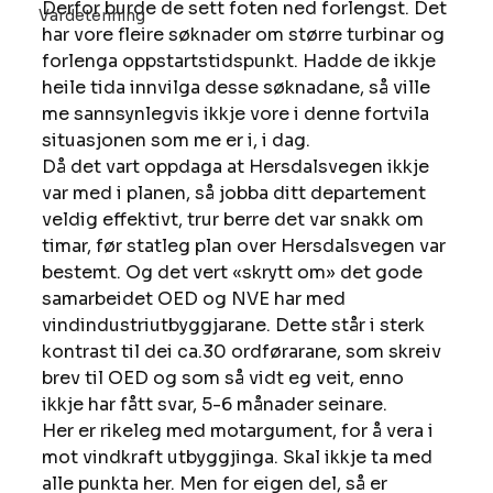
Derfor burde de sett foten ned forlengst. Det 
Vardetenning
har vore fleire søknader om større turbinar og 
forlenga oppstartstidspunkt. Hadde de ikkje 
heile tida innvilga desse søknadane, så ville 
me sannsynlegvis ikkje vore i denne fortvila 
situasjonen som me er i, i dag. 
Då det vart oppdaga at Hersdalsvegen ikkje 
var med i planen, så jobba ditt departement 
veldig effektivt, trur berre det var snakk om 
timar, før statleg plan over Hersdalsvegen var 
bestemt. Og det vert «skrytt om» det gode 
samarbeidet OED og NVE har med 
vindindustriutbyggjarane. Dette står i sterk 
kontrast til dei ca.30 ordførarane, som skreiv 
brev til OED og som så vidt eg veit, enno 
ikkje har fått svar, 5-6 månader seinare. 
Her er rikeleg med motargument, for å vera i 
mot vindkraft utbyggjinga. Skal ikkje ta med 
alle punkta her. Men for eigen del, så er 