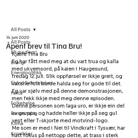
Bli Medlem
All Posts
14. juni 2020
All Posts
Åpent brev til Tina Bru!
Bli medlem!
Kjære Tina Bru 
Eg har fått med meg at du vart trua og kalla 
Energi
med ukvemsord, på kaien i Haugesund, 
Energipolitikk
fredag 12.juli. Slik oppførsel er ikkje greit, og 
Eivind Salen skriver
vaksne folk burde halda seg for gode til det. 
Eg var sjølv med på denne demonstrasjonen, 
Fakta
men fekk ikkje med meg denne episoden. 
Folkehelse
Denne personen som laga uro, er ikkje ein del 
av gruppa, og hadde heller ikkje på seg gul 
Forurensing
vest eller T-skjorte med motvind-logo. 
Klima
Me som er med i Nei til Vindkraft i Tysvær, har 
Kronikker
hatt fokus på nettopp dette, at trass i sterk 