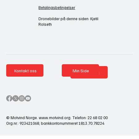
Betalingsbetingelser
Dronebilder på denne siden: Kjetil
Rolseth
Kontakt oss
Min Side
Nettbutikk
© Motvind Norge.
www.motvind.org
. Telefon: 22 68 02 00
Org.nr.: 923421068, bankkontonummeret 1813.70.78224