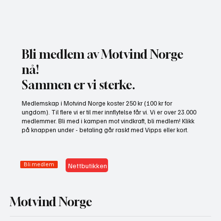
Bli medlem av Motvind Norge
nå!
Sammen er vi sterke.
NHO bruker misvisende undersøkelse til å
Medlemskap i Motvind Norge koster 250 kr (100 kr for
presse fram mer vindkraft
ungdom). Til flere vi er til mer innflytelse får vi. Vi er over 23.000
medlemmer. Bli med i kampen mot vindkraft, bli medlem! Klikk
på knappen under - betaling går raskt med Vipps eller kort.
Bli medlem
Nettbutikken
Motvind Norge