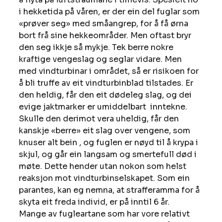
i hekketida på våren, er der ein del fuglar som 
«prøver seg» med småangrep, for å få ørna 
bort frå sine hekkeområder. Men oftast bryr 
den seg ikkje så mykje. Tek berre nokre 
kraftige vengeslag og seglar vidare. Men 
med vindturbinar i området, så er risikoen for 
å bli truffe av eit vindturbinblad tilstades. Er 
den heldig, får den eit dødeleg slag, og dei 
evige jaktmarker er umiddelbart  inntekne. 
Skulle den derimot vera uheldig, får den 
kanskje «berre» eit slag over vengene, som 
knuser alt bein , og fuglen er nøyd til å krypa i 
skjul, og går ein langsam og smertefull død i 
møte. Dette hender utan nokon som helst 
reaksjon mot vindturbinselskapet. Som ein 
parantes, kan eg nemna, at strafferamma for å 
skyta eit freda individ, er på inntil 6 år. 
Mange av fugleartane som har vore relativt 