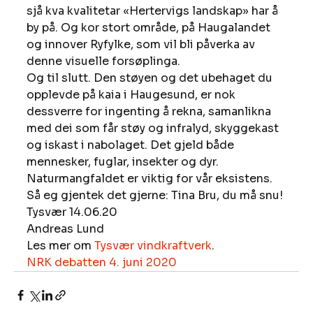
sjå kva kvalitetar «Hertervigs landskap» har å 
by på. Og kor stort område, på Haugalandet 
og innover Ryfylke, som vil bli påverka av 
denne visuelle forsøplinga. 
Og til slutt. Den støyen og det ubehaget du 
opplevde på kaia i Haugesund, er nok 
dessverre for ingenting å rekna, samanlikna 
med dei som får støy og infralyd, skyggekast 
og iskast i nabolaget. Det gjeld både 
mennesker, fuglar, insekter og dyr. 
Naturmangfaldet er viktig for vår eksistens. 
Så eg gjentek det gjerne: Tina Bru, du må snu! 
Tysvær 14.06.20
Andreas Lund 
Les mer om 
Tysvær vindkraftverk
. 
NRK debatten 4. juni 2020 