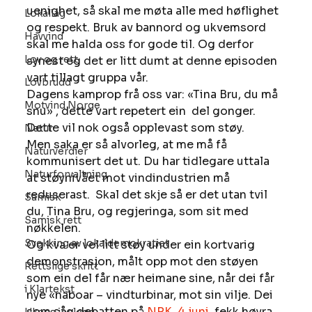
uenighet, så skal me møta alle med høflighet 
Lokallag
og respekt. Bruk av bannord og ukvemsord 
Havvind
skal me halda oss for gode til. Og derfor 
Lov og rett
synest eg det er litt dumt at denne episoden 
vart tillagt gruppa vår. 
Lovbrudd
Dagens kamprop frå oss var: «Tina Bru, du må 
Motvind Norge
snu» , dette vart repetert ein  del gonger. 
Dette vil nok også opplevast som støy. 
Natur
Men saka er så alvorleg, at me må få 
Naturverdier
kommunisert det ut. Du har tidlegare uttala 
Naturforvaltning
at støynivået mot vindindustrien må 
reduserast.  Skal det skje så er det utan tvil 
Samisk
du, Tina Bru, og regjeringa, som sit med 
Samisk rett
nøkkelen. 
Svekking av lokaldemokratiet
Og kva er vel litt støy under ein kortvarig 
demonstrasjon, målt opp mot den støyen 
Rettslige skritt
som ein del får nær heimane sine, når dei får 
i Klartekst
nye «naboar – vindturbinar, mot sin vilje. Dei 
som såg debatten på 
NRK, 4.juni
, fekk høyra 