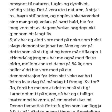
omsynet til naturen, fugle-og dyrelivet, 
veldig viktig. Det å vera ute i naturen, å sitja i 
ro,  høyra stillheten, og oppleva skaparverket 
sine mange «juvelar» på nært hald, har for 
meg vore eit av dagens/vekas høgdepunkt 
gjennom eit langt liv. 
Sjølv har eg aldri vore med på noko som helst 
slags demonstrasjonar før. Men eg ser på 
dette som så viktig at eg berre må stilla opp. I 
«Hersdalsgjengen» har me også med fleire 
eldre, mellom anna ei dame på 84 år, som 
heller aldri har vore med på ein 
demonstrasjon før. Men sist veke var ho i 
leiren kvar dag frå måndag til fredag. Kvifor? 
Jo, fordi ho meiner at dette er så viktig! 
I arbeidet mitt på sjøen, så har eg utallige 
møter med havørna, på «minnebrikka» mi. 
Denne fantastisk flotte fuglen som kan liggja 
å flyta på luftstraumane i timevis. Spesielt no 