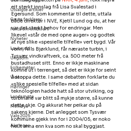
Ukens innlegg
eit sterkt innslag frå Lisa Svalestad i 
Utvalgte artikler
Egersund. Som kommentar til dette, uttala 
Gaute forklarer
både direktør i NVE, Kjetil Lund og du, at her 
var det sterkt behov for endringar. Men 
Fakta om vindkraft
likevel «står de med opne auger» og godtek 
Nyheter
at nye slike «spesielle tilfelle» vert bygd. Vår 
Lovbrudd
venn, Nils Bjørklund, får næraste turbin, i 
Tysvær vindkraftverk, ca. 500 meter frå 
Ungdom
bustadhuset sitt. Enno er ikkje maskinane 
Folkemøter
komne ut i terrenget, så det er ikkje for seint 
å stoppa dette. I same debatten forklarte du 
Video
«slike spesielle tilfelle» med at sidan 
Høringer
teknologien hadde hatt så stor utviking, og 
Landsmøte
turbinane var blitt så mykje større, så kunne 
dette skje. Og akkurat her peikar du på 
Melkøya
sakens kjerne. Det anlegget som Tysvær 
Valg 2025
kommune gjekk inn for i 2004/05, er noko 
Aksjoner
heilt anna enn kva som no skal byggjast. 