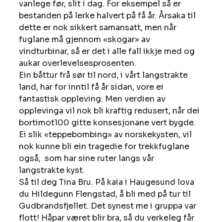
vanlege før, slit i dag. For eksempel så er 
bestanden på lerke halvert på få år. Årsaka til 
dette er nok sikkert samansatt, men når 
fuglane må gjennom «skogar» av 
vindturbinar, så er det i alle fall ikkje med og 
aukar overlevelsesprosenten. 
Ein båttur frå sør til nord, i vårt langstrakte 
land, har for inntil få år sidan, vore ei 
fantastisk oppleving. Men verdien av 
opplevinga vil nok bli kraftig redusert, når dei 
bortimot100 gitte konsesjonane vert bygde. 
Ei slik «teppebombing» av norskekysten, vil 
nok kunne bli ein tragedie for trekkfuglane 
også,  som har sine ruter langs vår 
langstrakte kyst. 
Så til deg Tina Bru. På kaia i Haugesund lova 
du Hildegunn Flengstad, å bli med på tur til 
Gudbrandsfjellet. Det synest me i gruppa var 
flott! Håpar været blir bra, så du verkeleg får 